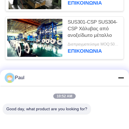
έλασης σε πηνίο
ΕΠΙΚΟΙΝΩΝΊΑ
SUS301-CSP SUS304-
CSP Χάλυβας από
ανοξείδωτο μέταλλο
Διαπραγματεύσιμα MOQ:500 κλ
ΕΠΙΚΟΙΝΩΝΊΑ
Λαϊκή κατηγορία
Όλα
Paul
μαρτενσιτικό
Σκληραίνοντας
10:52 AM
ανοξείδωτο
ανοξείδωτο πτώσης
Good day, what product are you looking for?
Φερριτικό
Ειδικά κράματα
ανοξείδωτο