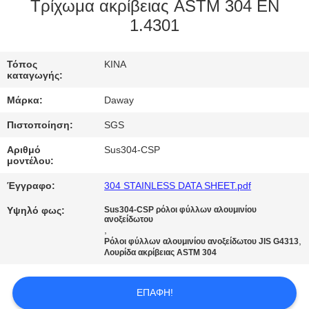
Τρίχωμα ακρίβειας ASTM 304 EN
ΠΟΙΟΤΙΚΌΣ
1.4301
ΈΛΕΓΧΟΣ
Τόπος
ΚΙΝΑ
καταγωγής:
ΜΑΣ
Μάρκα:
Daway
ΕΛΆΤΕ
Πιστοποίηση:
SGS
ΣΕ
Αριθμό
Sus304-CSP
ΕΠΑΦΉ
μοντέλου:
ΜΕ
Έγγραφο:
304 STAINLESS DATA SHEET.pdf
Υψηλό φως:
Sus304-CSP ρόλοι φύλλων αλουμινίου
ανοξείδωτου
ΖΗΤΉΣΤΕ
,
,
Ρόλοι φύλλων αλουμινίου ανοξείδωτου JIS G4313
ΈΝΑ
Λουρίδα ακρίβειας ASTM 304
ΑΠΌΣΠΑΣΜΑ
ΕΠΑΦΉ!