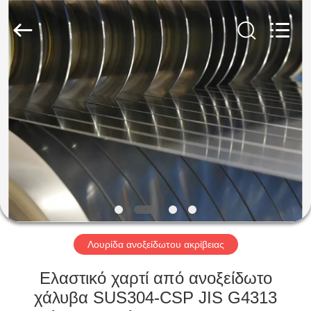
Guanglu
Special
Steel
Co.,
Ltd.
All
Rights
Reserved.
ΣΠΊΤΙ
ΠΡΟΪΌΝΤΑ
ΒΊΝΤΕΟ
ΠΕΡΊΠΟΥ
ΕΜΕΊΣ
Λουρίδα ανοξείδωτου ακρίβειας
ΓΎΡΟΣ
Ελαστικό χαρτί από ανοξείδωτο
ΕΡΓΟΣΤΑΣΊΩΝ
χάλυβα SUS304-CSP JIS G4313