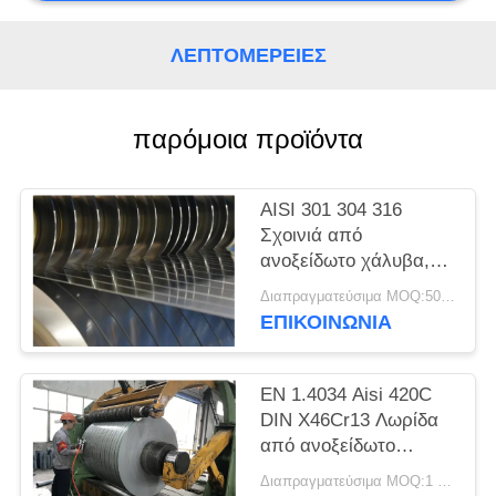
SITEMAP
ΛΕΠΤΟΜΈΡΕΙΕΣ
PRIVACY
POLICY
παρόμοια προϊόντα
AISI 301 304 316
Σχοινιά από
ανοξείδωτο χάλυβα,
λωρίδες ακριβείας,
Διαπραγματεύσιμα MOQ:500 κλ
φύλλα, πλάκες
ΕΠΙΚΟΙΝΩΝΊΑ
EN 1.4034 Aisi 420C
DIN X46Cr13 Λωρίδα
από ανοξείδωτο
χάλυβα ψυχρής
Διαπραγματεύσιμα MOQ:1 τόνος