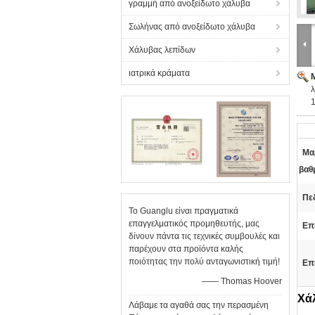
γραμμή από ανοξείδωτο χάλυβα
Σωλήνας από ανοξείδωτο χάλυβα
Χάλυβας λεπίδων
ιατρικά κράματα
Μα
βαθ
Πεδ
Το Guanglu είναι πραγματικά
επαγγελματικός προμηθευτής, μας
Επ
δίνουν πάντα τις τεχνικές συμβουλές και
παρέχουν στα προϊόντα καλής
ποιότητας την πολύ ανταγωνιστική τιμή!
Επ
—— Thomas Hoover
Χά
Λάβαμε τα αγαθά σας την περασμένη