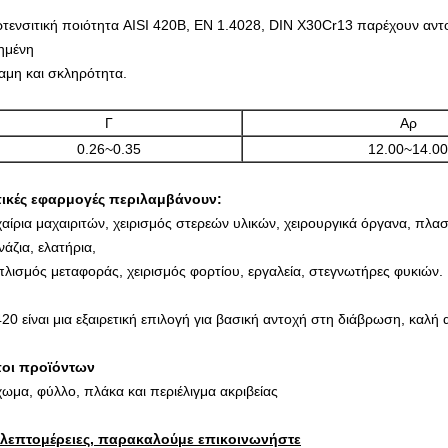
τενσιτική ποιότητα AISI 420B, EN 1.4028, DIN X30Cr13 παρέχουν αν
ημένη
αμη και σκληρότητα.
Γ
Αρ
0.26~0.35
12.00~14.00
ικές εφαρμογές περιλαμβάνουν:
αίρια μαχαιριτών, χειρισμός στερεών υλικών, χειρουργικά όργανα, πλασ
νάζια, ελατήρια,
πλισμός μεταφοράς, χειρισμός φορτίου, εργαλεία, στεγνωτήρες φυκιών.
420 είναι μια εξαιρετική επιλογή για βασική αντοχή στη διάβρωση, καλή
οι προϊόντων
χωμα, φύλλο, πλάκα και περιέλιγμα ακριβείας
 λεπτομέρειες, παρακαλούμε επικοινωνήστε