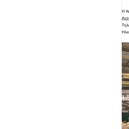
Η W
Ατσ
Τηλ
Ηλε