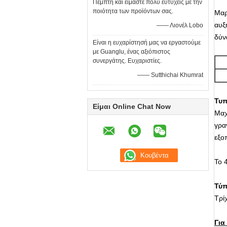
Πέμπτη και είμαστε πολύ ευτυχείς με την
ποιότητα των προϊόντων σας.
Μαρ
αυξ
—— Λιονέλ Lobo
δύν
Είναι η ευχαρίστησή μας να εργαστούμε
με Guanglu, ένας αξιόπιστος
συνεργάτης. Ευχαριστίες.
—— Sutthichai Khumrat
Τυπ
Είμαι Online Chat Now
Μαχ
γρα
εξο
Το 
Τύπ
Τρί
Για