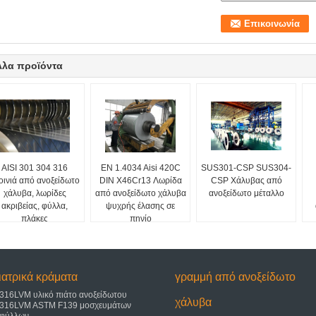
λλα προϊόντα
AISI 301 304 316
EN 1.4034 Aisi 420C
SUS301-CSP SUS304-
οινιά από ανοξείδωτο
DIN X46Cr13 Λωρίδα
CSP Χάλυβας από
χάλυβα, λωρίδες
από ανοξείδωτο χάλυβα
ανοξείδωτο μέταλλο
ακριβείας, φύλλα,
ψυχρής έλασης σε
πλάκες
πηνίο
ιατρικά κράματα
γραμμή από ανοξείδωτο
316LVM υλικό πιάτο ανοξείδωτου
χάλυβα
316LVM ASTM F139 μοσχευμάτων