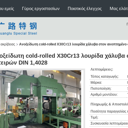
υ εμείς
Γύρος εργοστασίων
Ποιοτικός έλεγχος
Μας ελάτ
ακρίβειας
Ανοξείδωτη cold-rolled X30Cr13 λουρίδα χάλυβα στον ανοπτημένο
οξείδωτη cold-rolled X30Cr13 λουρίδα χάλυβα
ειρών DIN 1,4028
Λεπτομέρειες:
Τόπος καταγωγής:
Μάρκα:
Πιστοποίηση:
Αριθμό μοντέλου:
Πληρωμής & Αποστολή
Ποσότητα παραγγελίας 
Τιμή:
Συσκευασία λεπτομέρειε