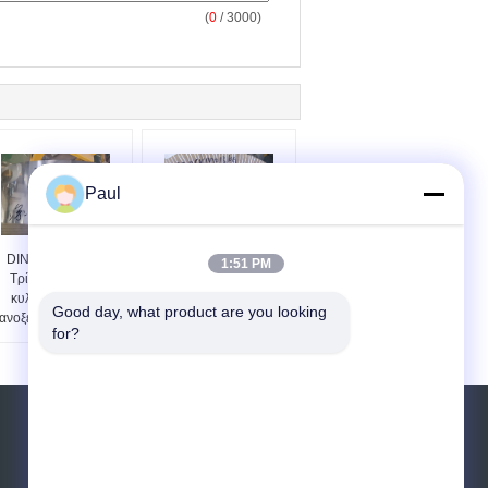
(
0
/ 3000)
Paul
DIN X20CrMo13
EN 1.4120 DIN
1:51 PM
Τρίχωμα ψυχρά
X20CrMo13
κυλίνδρων από
Ψυχρόσφαιρα ταινία
Good day, what product are you looking 
ανοξείδωτο χάλυβα
από ανοξείδωτο χάλυβα
for?
σε τροχιά
Αίτηση κράτησης