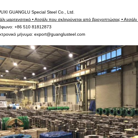
UXI GUANGLU Special Steel Co., Ltd.
άλι μαρτενσιτικό • Ατσάλι που σκληρύνεται από βροχοπτώσεις • Ατσάλι 
έφωνο: +86 510 81812873
κτρονικό μήνυμα: export@guanglusteel.com