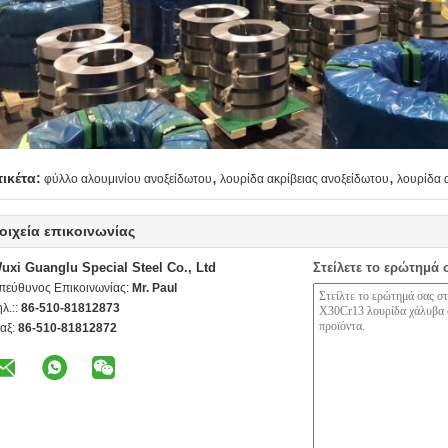
,
,
τικέτα:
φύλλο αλουμινίου ανοξείδωτου
λουρίδα ακρίβειας ανοξείδωτου
λουρίδα 
οιχεία επικοινωνίας
uxi Guanglu Special Steel Co., Ltd
Στείλετε το ερώτημά 
πεύθυνος Επικοινωνίας:
Mr. Paul
ηλ.::
86-510-81812873
αξ:
86-510-81812872