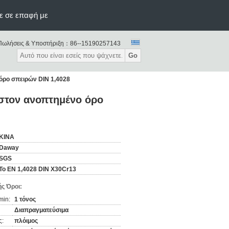
ε σε επαφή με
Πωλήσεις & Υποστήριξη：
86--15190257143
Go
 όρο σπειρών DIN 1,4028
 στον ανοπτημένο όρο
ΚΙΝΑ
Daway
SGS
Το EN 1,4028 DIN X30Cr13
ς Όροι:
min:
1 τόνος
Διαπραγματεύσιμα
ς:
πλόιμος