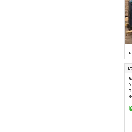
ε
Στ
W
Υ
Τ
Φ