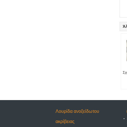
Ά
Σχ
Λουρίδα ανοξείδωτου
ακρίβειας