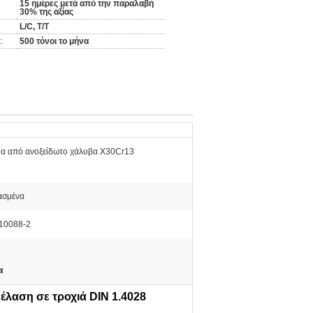
15 ημέρες μετά από την παραλαβή
30% της αξίας
L/C, T/T
:
500 τόνοι το μήνα
α από ανοξείδωτο χάλυβα X30Cr13
ασμένα
10088-2
α
λαση σε τροχιά DIN 1.4028