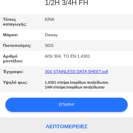
1/2H 3/4H FH
ΠΟΙΟΤΙΚΌΣ
ΈΛΕΓΧΟΣ
Τόπος
ΚΙΝΑ
καταγωγής:
Μάρκα:
Daway
ΜΑΣ
Πιστοποίηση:
SGS
ΕΛΆΤΕ
Αριθμό
AISI 304, ΤΟ EN 1,4301
ΣΕ
μοντέλου:
ΕΠΑΦΉ
Έγγραφο:
304 STAINLESS DATA SHEET.pdf
ΜΕ
Υψηλό φως:
,
1.4301 σπείρα λουρίδων ανοξείδωτου
1/4H σπείρα λουρίδων ανοξείδωτου
ΖΗΤΉΣΤΕ
ΕΠΑΦΉ!
ΈΝΑ
ΑΠΌΣΠΑΣΜΑ
ΛΕΠΤΟΜΈΡΕΙΕΣ