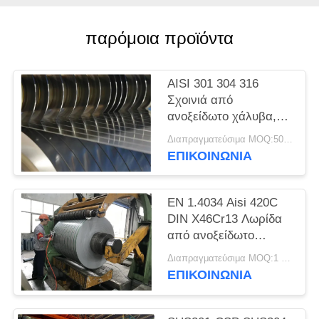
SITEMAP
παρόμοια προϊόντα
PRIVACY
POLICY
AISI 301 304 316
Σχοινιά από
ανοξείδωτο χάλυβα,
λωρίδες ακριβείας,
Διαπραγματεύσιμα MOQ:500 κλ
φύλλα, πλάκες
ΕΠΙΚΟΙΝΩΝΊΑ
EN 1.4034 Aisi 420C
DIN X46Cr13 Λωρίδα
από ανοξείδωτο
χάλυβα ψυχρής
Διαπραγματεύσιμα MOQ:1 τόνος
έλασης σε πηνίο
ΕΠΙΚΟΙΝΩΝΊΑ