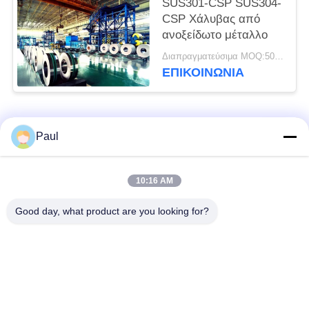
SUS301-CSP SUS304-
CSP Χάλυβας από
ανοξείδωτο μέταλλο
Διαπραγματεύσιμα MOQ:500 κλ
ΕΠΙΚΟΙΝΩΝΊΑ
Λαϊκή κατηγορία
Όλα
Paul
μαρτενσιτικό
Σκληραίνοντας
10:16 AM
ανοξείδωτο
ανοξείδωτο πτώσης
Good day, what product are you looking for?
Φερριτικό
Ειδικά κράματα
ανοξείδωτο
Λουρίδα ανοξείδωτου
Φύλλο και σπείρα
ακρίβειας
ανοξείδωτου