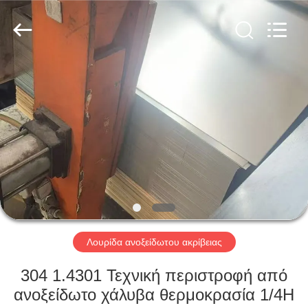
Guanglu
Special
Steel
Co.,
Ltd.
All
Rights
Reserved.
ΣΠΊΤΙ
ΠΡΟΪΌΝΤΑ
ΒΊΝΤΕΟ
ΠΕΡΊΠΟΥ
ΕΜΕΊΣ
Λουρίδα ανοξείδωτου ακρίβειας
ΓΎΡΟΣ
304 1.4301 Τεχνική περιστροφή από
ΕΡΓΟΣΤΑΣΊΩΝ
ανοξείδωτο χάλυβα θερμοκρασία 1/4H