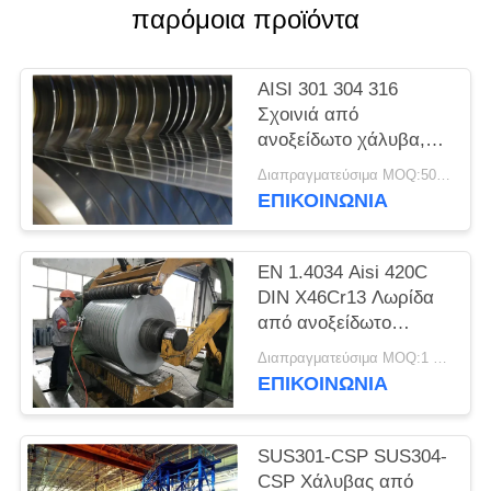
SITEMAP
παρόμοια προϊόντα
PRIVACY
AISI 301 304 316
POLICY
Σχοινιά από
ανοξείδωτο χάλυβα,
λωρίδες ακριβείας,
Διαπραγματεύσιμα MOQ:500 κλ
φύλλα, πλάκες
ΕΠΙΚΟΙΝΩΝΊΑ
EN 1.4034 Aisi 420C
DIN X46Cr13 Λωρίδα
από ανοξείδωτο
χάλυβα ψυχρής
Διαπραγματεύσιμα MOQ:1 τόνος
έλασης σε πηνίο
ΕΠΙΚΟΙΝΩΝΊΑ
SUS301-CSP SUS304-
CSP Χάλυβας από