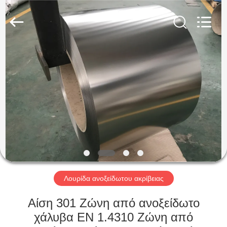
Guanglu
Special
Steel
Co.,
Ltd.
All
Rights
Reserved.
ΣΠΊΤΙ
ΠΡΟΪΌΝΤΑ
ΒΊΝΤΕΟ
ΠΕΡΊΠΟΥ
ΕΜΕΊΣ
Λουρίδα ανοξείδωτου ακρίβειας
ΓΎΡΟΣ
Αίση 301 Ζώνη από ανοξείδωτο
ΕΡΓΟΣΤΑΣΊΩΝ
χάλυβα EN 1.4310 Ζώνη από