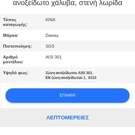
ανοξείδωτο χάλυβα, στενή λωρίδα
ΠΟΙΟΤΙΚΌΣ
ΈΛΕΓΧΟΣ
Τόπος
ΚΙΝΑ
καταγωγής:
Μάρκα:
Daway
ΜΑΣ
Πιστοποίηση:
SGS
ΕΛΆΤΕ
Αριθμό
AISI 301
ΣΕ
μοντέλου:
ΕΠΑΦΉ
Υψηλό φως:
,
Ζώνη ανοξείδωτου AISI 301
,
ΜΕ
EN ζώνη ανοξείδωτου 1
4310
ΕΠΑΦΉ!
ΖΗΤΉΣΤΕ
ΈΝΑ
ΑΠΌΣΠΑΣΜΑ
ΛΕΠΤΟΜΈΡΕΙΕΣ