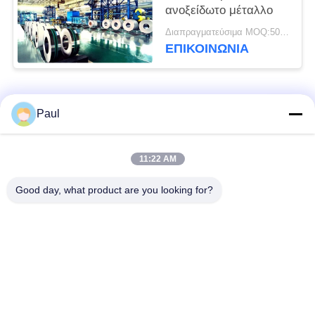
ανοξείδωτο μέταλλο
Διαπραγματεύσιμα MOQ:500 κλ
ΕΠΙΚΟΙΝΩΝΊΑ
Λαϊκή κατηγορία
Όλα
Paul
μαρτενσιτικό
Σκληραίνοντας
11:22 AM
ανοξείδωτο
ανοξείδωτο πτώσης
Good day, what product are you looking for?
Φερριτικό
Ειδικά κράματα
ανοξείδωτο
Λουρίδα ανοξείδωτου
Φύλλο και σπείρα
ακρίβειας
ανοξείδωτου