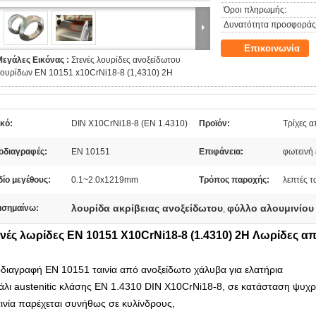
Όροι πληρωμής:
Δυνατότητα προσφοράς
Επικοινωνία
Μεγάλες Εικόνας :
Στενές λουρίδες ανοξείδωτου
λουρίδων EN 10151 x10CrNi18-8 (1,4310) 2H
κό:
DIN X10CrNi18-8 (EN 1.4310)
Προϊόν:
Τρίχες α
οδιαγραφές:
EN 10151
Επιφάνεια:
φωτεινή 
ίο μεγέθους:
0.1~2.0x1219mm
Τρόπος παροχής:
λεπτές τ
λουρίδα ακρίβειας ανοξείδωτου
φύλλο αλουμινίου
ισημαίνω:
,
νές λωρίδες EN 10151 X10CrNi18-8 (1.4310) 2H Λωρίδες α
διαγραφή EN 10151 ταινία από ανοξείδωτο χάλυβα για ελατήρια
άλι austenitic κλάσης EN 1.4310 DIN X10CrNi18-8, σε κατάσταση ψυχ
αινία παρέχεται συνήθως σε κυλίνδρους,