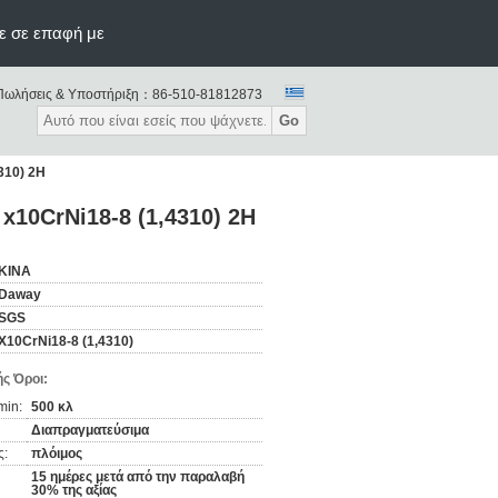
ε σε επαφή με
Πωλήσεις & Υποστήριξη：
86-510-81812873
Go
310) 2H
x10CrNi18-8 (1,4310) 2H
ΚΙΝΑ
Daway
SGS
X10CrNi18-8 (1,4310)
ς Όροι:
min:
500 κλ
Διαπραγματεύσιμα
ς:
πλόιμος
15 ημέρες μετά από την παραλαβή
30% της αξίας