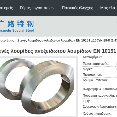
υ εμείς
Γύρος εργοστασίων
Ποιοτικός έλεγχος
Μας ελάτ
ακρίβειας
Στενές λουρίδες ανοξείδωτου λουρίδων EN 10151 x10CrNi18-8 (1,4
ενές λουρίδες ανοξείδωτου λουρίδων EN 10151 
Λεπτομέρειες:
Τόπος καταγωγής:
Μάρκα:
Πιστοποίηση:
Αριθμό μοντέλου:
Πληρωμής & Αποστολή
Ποσότητα παραγγελίας 
Τιμή:
Συσκευασία λεπτομέρειε
Χρόνος παράδοσης: