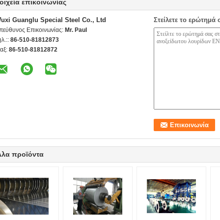
οιχεία επικοινωνίας
uxi Guanglu Special Steel Co., Ltd
Στείλετε το ερώτημά 
πεύθυνος Επικοινωνίας:
Mr. Paul
ηλ.::
86-510-81812873
αξ:
86-510-81812872
λλα προϊόντα