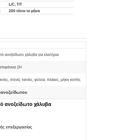
L/C, T/T
:
200 τόνοι το μήνα
πό ανοξείδωτο χάλυβα για ελατήρια
επιφάνεια 2H
αινίες, στενές ταινίες, φύλλα, πλάκες, μήκη κοπής
 ανοξείδωτου
πό ανοξείδωτο χάλυβα
ρής επεξεργασίας