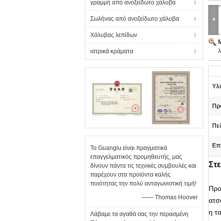
γραμμή από ανοξείδωτο χάλυβα
Σωλήνας από ανοξείδωτο χάλυβα
Χάλυβας λεπίδων
ιατρικά κράματα
Υλι
Πρ
Πεδ
Επ
Το Guanglu είναι πραγματικά
επαγγελματικός προμηθευτής, μας
Στε
δίνουν πάντα τις τεχνικές συμβουλές και
παρέχουν στα προϊόντα καλής
ποιότητας την πολύ ανταγωνιστική τιμή!
Προ
—— Thomas Hoover
ατσ
η τ
Λάβαμε τα αγαθά σας την περασμένη