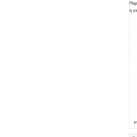
Παρ
ή σ
ε