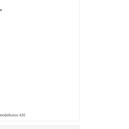
om
ανοξείδωτου 420