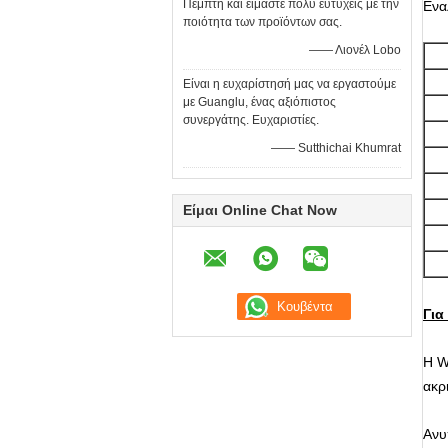
Πέμπτη και είμαστε πολύ ευτυχείς με την
Ενα
ποιότητα των προϊόντων σας.
—— Λιονέλ Lobo
Είναι η ευχαρίστησή μας να εργαστούμε
με Guanglu, ένας αξιόπιστος
συνεργάτης. Ευχαριστίες.
—— Sutthichai Khumrat
Είμαι Online Chat Now
Για
Η W
ακρι
Ανυ