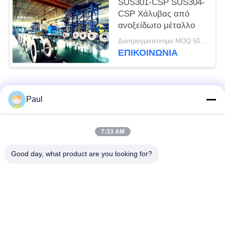
SUS301-CSP SUS304-
CSP Χάλυβας από
ανοξείδωτο μέταλλο
Διαπραγματεύσιμα MOQ:500 κλ
ΕΠΙΚΟΙΝΩΝΊΑ
Λαϊκή κατηγορία
Όλα
Paul
μαρτενσιτικό
Σκληραίνοντας
7:33 AM
ανοξείδωτο
ανοξείδωτο πτώσης
Good day, what product are you looking for?
Φερριτικό
Ειδικά κράματα
ανοξείδωτο
Λουρίδα ανοξείδωτου
Φύλλο και σπείρα
ακρίβειας
ανοξείδωτου