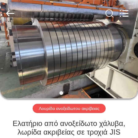
Guanglu
Special
Steel
Co.,
Ltd.
All
Rights
Reserved.
ΣΠΊΤΙ
ΠΡΟΪΌΝΤΑ
ΒΊΝΤΕΟ
ΠΕΡΊΠΟΥ
ΕΜΕΊΣ
Λουρίδα ανοξείδωτου ακρίβειας
ΓΎΡΟΣ
Ελατήριο από ανοξείδωτο χάλυβα,
ΕΡΓΟΣΤΑΣΊΩΝ
λωρίδα ακριβείας σε τροχιά JIS