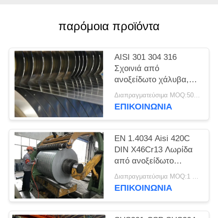
SITEMAP
παρόμοια προϊόντα
PRIVACY
POLICY
AISI 301 304 316
Σχοινιά από
ανοξείδωτο χάλυβα,
λωρίδες ακριβείας,
Διαπραγματεύσιμα MOQ:500 κλ
φύλλα, πλάκες
ΕΠΙΚΟΙΝΩΝΊΑ
EN 1.4034 Aisi 420C
DIN X46Cr13 Λωρίδα
από ανοξείδωτο
χάλυβα ψυχρής
Διαπραγματεύσιμα MOQ:1 τόνος
έλασης σε πηνίο
ΕΠΙΚΟΙΝΩΝΊΑ