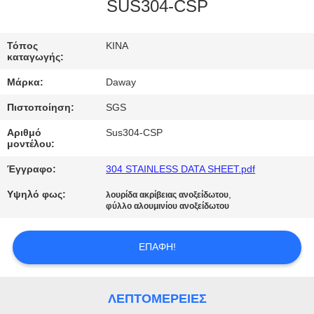
SUS304-CSP
ΠΟΙΟΤΙΚΌΣ
ΈΛΕΓΧΟΣ
Τόπος
ΚΙΝΑ
καταγωγής:
Μάρκα:
Daway
ΜΑΣ
Πιστοποίηση:
SGS
ΕΛΆΤΕ
Αριθμό
Sus304-CSP
ΣΕ
μοντέλου:
ΕΠΑΦΉ
Έγγραφο:
304 STAINLESS DATA SHEET.pdf
ΜΕ
Υψηλό φως:
,
λουρίδα ακρίβειας ανοξείδωτου
φύλλο αλουμινίου ανοξείδωτου
ΖΗΤΉΣΤΕ
ΕΠΑΦΉ!
ΈΝΑ
ΑΠΌΣΠΑΣΜΑ
ΛΕΠΤΟΜΈΡΕΙΕΣ