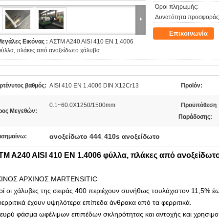
Όροι πληρωμής:
Δυνατότητα προσφοράς
Επικοινωνία
Μεγάλες Εικόνας :
ΑΣTM A240 AISI 410 EN 1.4006
ύλλα, πλάκες από ανοξείδωτο χάλυβα
ρτένυτος βαθμός:
AISI 410 EN 1.4006 DIN X12Cr13
Προϊόν:
0.1~60.0X1250/1500mm
Προϋπόθεση
ρος Μεγεθών:
Παράδοσης:
ανοξείδωτο 444
410s ανοξείδωτο
ισημαίνω:
,
TM A240 AISI 410 EN 1.4006 φύλλα, πλάκες από ανοξείδωτ
ΙΝΟΣ ΑΡΧΙΝΟΣ MARTENSITIC
οί οι χάλυβες της σειράς 400 περιέχουν συνήθως τουλάχιστον 11,5% έ
φερριτικά έχουν υψηλότερα επίπεδα άνθρακα από τα φερριτικά.
 ευρύ φάσμα ωφέλιμων επιπέδων σκληρότητας και αντοχής και χρησιμ