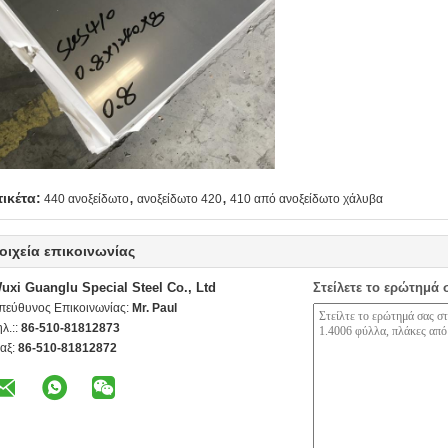
,
,
τικέτα:
440 ανοξείδωτο
ανοξείδωτο 420
410 από ανοξείδωτο χάλυβα
οιχεία επικοινωνίας
uxi Guanglu Special Steel Co., Ltd
Στείλετε το ερώτημά 
πεύθυνος Επικοινωνίας:
Mr. Paul
ηλ.::
86-510-81812873
αξ:
86-510-81812872