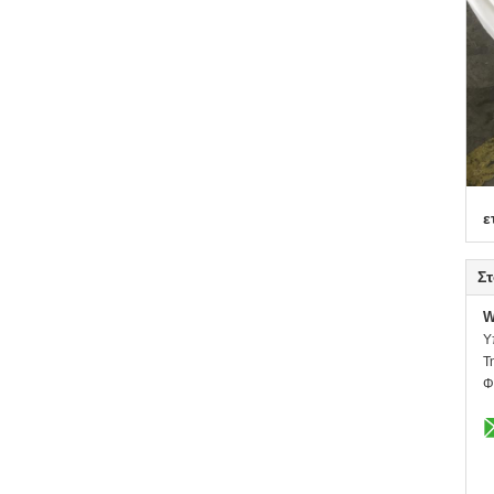
ε
Στ
W
Υ
Τ
Φ