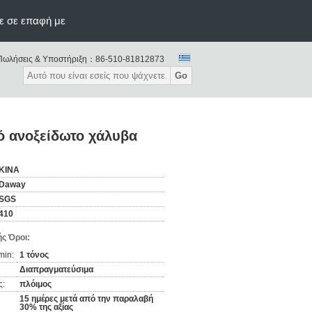
ε σε επαφή με
Πωλήσεις & Υποστήριξη：
86-510-81812873
Go
ό ανοξείδωτο χάλυβα
ΚΙΝΑ
Daway
SGS
410
ς Όροι:
min:
1 τόνος
Διαπραγματεύσιμα
ς:
πλόιμος
15 ημέρες μετά από την παραλαβή
30% της αξίας