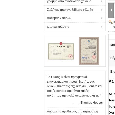
γραμμή από ανοξείδωτο χάλυβα
Σωλήνας από ανοξείδωτο χάλυβα
Χάλυβας λεπίδων
φ
ιατρικά κράματα
Μα
Εύ
Επ
Το Guanglu είναι πραγματικά
ΑΣ
επαγγελματικός προμηθευτής, μας
δίνουν πάντα τις τεχνικές συμβουλές και
παρέχουν στα προϊόντα καλής
ΑΡΧ
ποιότητας την πολύ ανταγωνιστική τιμή!
Αυτ
—— Thomas Hoover
Τα 
Λάβαμε τα αγαθά σας την περασμένη
ένα