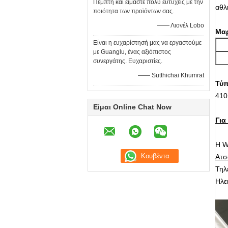
Πέμπτη και είμαστε πολύ ευτυχείς με την
αθλ
ποιότητα των προϊόντων σας.
—— Λιονέλ Lobo
Μαρ
Είναι η ευχαρίστησή μας να εργαστούμε
με Guanglu, ένας αξιόπιστος
συνεργάτης. Ευχαριστίες.
—— Sutthichai Khumrat
Τύπ
410
Είμαι Online Chat Now
Για
Η W
Ατσ
Τηλ
Ηλε