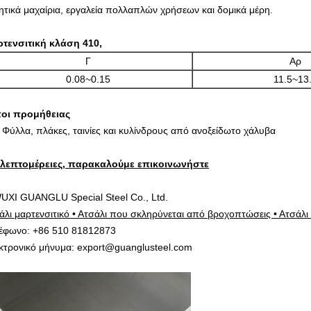
ητικά μαχαίρια, εργαλεία πολλαπλών χρήσεων και δομικά μέρη.
τενσιτική κλάση 410,
Γ
Αρ
0.08~0.15
11.5~13
οι προμήθειας
 Φύλλα, πλάκες, ταινίες και κυλίνδρους από ανοξείδωτο χάλυβα
 λεπτομέρειες, παρακαλούμε επικοινωνήστε
UXI GUANGLU Special Steel Co., Ltd.
άλι μαρτενσιτικό • Ατσάλι που σκληρύνεται από βροχοπτώσεις • Ατσάλι 
έφωνο: +86 510 81812873
κτρονικό μήνυμα: export@guanglusteel.com