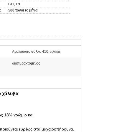
L/C, T/T
:
500 τόνοι το μήνα
Ανοξείδωτο φύλλο 410, πλάκα
διαπυρακτομένος
ο χάλυβα
ως 18% χρώμιο και
οποιούνται ευρέως στα μαχαιροπήρουνα,