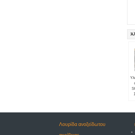
Ά
Υλ
S
Λουρίδα ανοξείδωτου