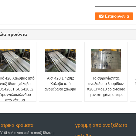
λλα προϊόντα
ικό 420 Χάλυβας από
Αίσι 420j1 420j2
Το σφραγίζοντας
ανοξείδωτο χάλυβα
Χάλυβα από
ανοξείδωτο λουρίδων
US420J1 SUS420J2
ανοξείδωτο χάλυβα
X20CrMo13 cold-rolled
Στρογγυλοκύλινδρο
η ανοπτημένη σπείρα
από χάλυβα
ιατρικά κράματα
γραμμή από ανοξείδωτο
316LVM υλικό πιάτο ανοξείδωτου