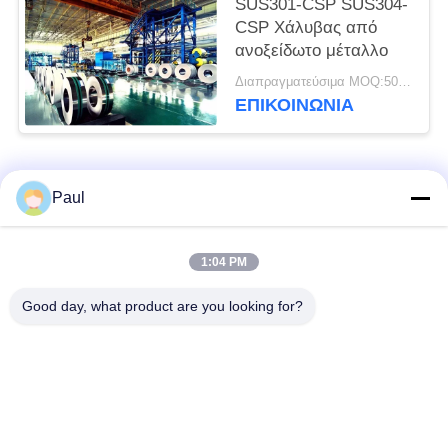
SUS301-CSP SUS304-
CSP Χάλυβας από
ανοξείδωτο μέταλλο
Διαπραγματεύσιμα MOQ:500 κλ
ΕΠΙΚΟΙΝΩΝΊΑ
Λαϊκή κατηγορία
Όλα
Paul
μαρτενσιτικό
Σκληραίνοντας
1:04 PM
ανοξείδωτο
ανοξείδωτο πτώσης
Good day, what product are you looking for?
Φερριτικό
Ειδικά κράματα
ανοξείδωτο
Λουρίδα ανοξείδωτου
Φύλλο και σπείρα
ακρίβειας
ανοξείδωτου