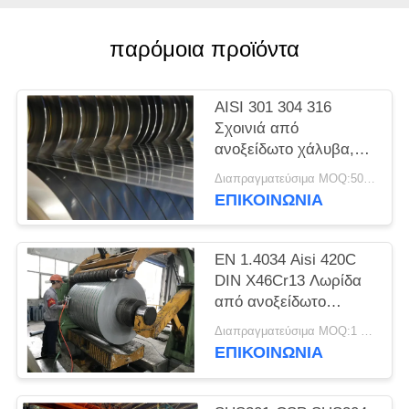
SITEMAP
παρόμοια προϊόντα
PRIVACY
POLICY
AISI 301 304 316
Σχοινιά από
ανοξείδωτο χάλυβα,
λωρίδες ακριβείας,
Διαπραγματεύσιμα MOQ:500 κλ
φύλλα, πλάκες
ΕΠΙΚΟΙΝΩΝΊΑ
EN 1.4034 Aisi 420C
DIN X46Cr13 Λωρίδα
από ανοξείδωτο
χάλυβα ψυχρής
Διαπραγματεύσιμα MOQ:1 τόνος
έλασης σε πηνίο
ΕΠΙΚΟΙΝΩΝΊΑ