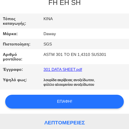
FH EH SH
ΠΟΙΟΤΙΚΌΣ
ΈΛΕΓΧΟΣ
Τόπος
ΚΙΝΑ
καταγωγής:
Μάρκα:
Daway
ΜΑΣ
Πιστοποίηση:
SGS
ΕΛΆΤΕ
Αριθμό
ASTM 301 ΤΟ EN 1,4310 SUS301
ΣΕ
μοντέλου:
ΕΠΑΦΉ
Έγγραφο:
301 DATA SHEET.pdf
ΜΕ
Υψηλό φως:
,
λουρίδα ακρίβειας ανοξείδωτου
φύλλο αλουμινίου ανοξείδωτου
ΖΗΤΉΣΤΕ
ΕΠΑΦΉ!
ΈΝΑ
ΑΠΌΣΠΑΣΜΑ
ΛΕΠΤΟΜΈΡΕΙΕΣ