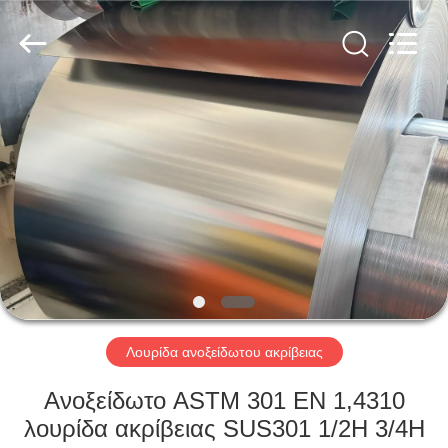
Guanglu
Special
Steel
Co.,
Ltd.
All
Rights
Reserved.
ΣΠΊΤΙ
ΠΡΟΪΌΝΤΑ
ΒΊΝΤΕΟ
ΠΕΡΊΠΟΥ
ΕΜΕΊΣ
Λουρίδα ανοξείδωτου ακρίβειας
ΓΎΡΟΣ
Ανοξείδωτο ASTM 301 EN 1,4310
ΕΡΓΟΣΤΑΣΊΩΝ
λουρίδα ακρίβειας SUS301 1/2H 3/4H