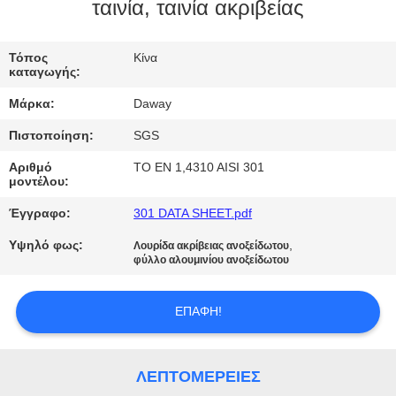
ταινία, ταινία ακριβείας
ΠΟΙΟΤΙΚΌΣ
ΈΛΕΓΧΟΣ
Τόπος
Κίνα
καταγωγής:
Μάρκα:
Daway
ΜΑΣ
Πιστοποίηση:
SGS
ΕΛΆΤΕ
Αριθμό
ΤΟ EN 1,4310 AISI 301
ΣΕ
μοντέλου:
ΕΠΑΦΉ
Έγγραφο:
301 DATA SHEET.pdf
ΜΕ
Υψηλό φως:
,
Λουρίδα ακρίβειας ανοξείδωτου
φύλλο αλουμινίου ανοξείδωτου
ΖΗΤΉΣΤΕ
ΕΠΑΦΉ!
ΈΝΑ
ΑΠΌΣΠΑΣΜΑ
ΛΕΠΤΟΜΈΡΕΙΕΣ