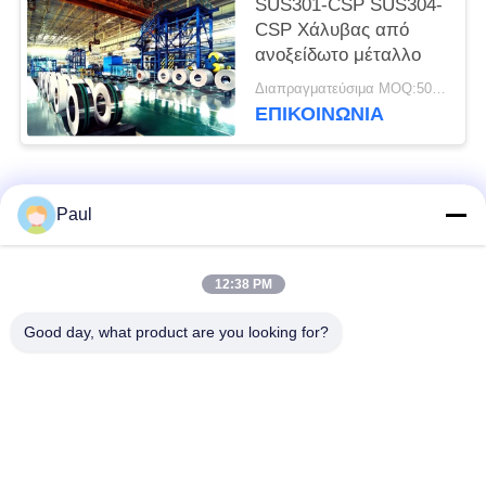
SUS301-CSP SUS304-
CSP Χάλυβας από
ανοξείδωτο μέταλλο
Διαπραγματεύσιμα MOQ:500 κλ
ΕΠΙΚΟΙΝΩΝΊΑ
Λαϊκή κατηγορία
Όλα
Paul
μαρτενσιτικό
Σκληραίνοντας
12:38 PM
ανοξείδωτο
ανοξείδωτο πτώσης
Good day, what product are you looking for?
Φερριτικό
Ειδικά κράματα
ανοξείδωτο
Λουρίδα ανοξείδωτου
Φύλλο και σπείρα
ακρίβειας
ανοξείδωτου