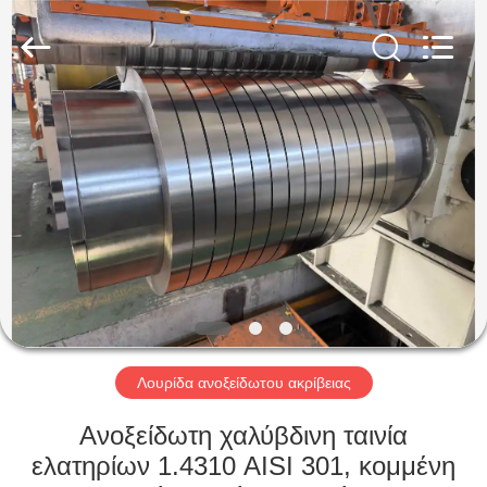
Guanglu
Special
Steel
Co.,
Ltd.
All
Rights
Reserved.
ΣΠΊΤΙ
ΠΡΟΪΌΝΤΑ
ΒΊΝΤΕΟ
ΠΕΡΊΠΟΥ
ΕΜΕΊΣ
Λουρίδα ανοξείδωτου ακρίβειας
ΓΎΡΟΣ
Ανοξείδωτη χαλύβδινη ταινία
ΕΡΓΟΣΤΑΣΊΩΝ
ελατηρίων 1.4310 AISI 301, κομμένη