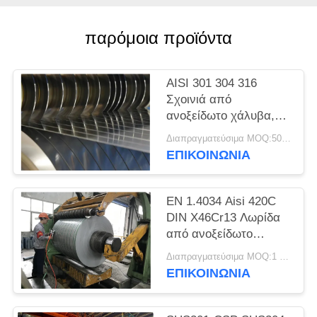
SITEMAP
παρόμοια προϊόντα
PRIVACY
POLICY
AISI 301 304 316
Σχοινιά από
ανοξείδωτο χάλυβα,
λωρίδες ακριβείας,
Διαπραγματεύσιμα MOQ:500 κλ
φύλλα, πλάκες
ΕΠΙΚΟΙΝΩΝΊΑ
EN 1.4034 Aisi 420C
DIN X46Cr13 Λωρίδα
από ανοξείδωτο
χάλυβα ψυχρής
Διαπραγματεύσιμα MOQ:1 τόνος
έλασης σε πηνίο
ΕΠΙΚΟΙΝΩΝΊΑ