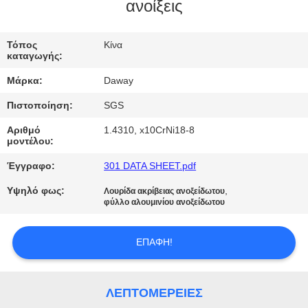
ανοίξεις
ΠΟΙΟΤΙΚΌΣ
ΈΛΕΓΧΟΣ
Τόπος
Κίνα
καταγωγής:
Μάρκα:
Daway
ΜΑΣ
Πιστοποίηση:
SGS
ΕΛΆΤΕ
Αριθμό
1.4310, x10CrNi18-8
ΣΕ
μοντέλου:
ΕΠΑΦΉ
Έγγραφο:
301 DATA SHEET.pdf
ΜΕ
Υψηλό φως:
,
Λουρίδα ακρίβειας ανοξείδωτου
φύλλο αλουμινίου ανοξείδωτου
ΖΗΤΉΣΤΕ
ΕΠΑΦΉ!
ΈΝΑ
ΑΠΌΣΠΑΣΜΑ
ΛΕΠΤΟΜΈΡΕΙΕΣ