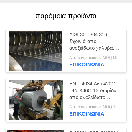
SITEMAP
παρόμοια προϊόντα
PRIVACY
POLICY
AISI 301 304 316
Σχοινιά από
ανοξείδωτο χάλυβα,
λωρίδες ακριβείας,
Διαπραγματεύσιμα MOQ:500 κλ
φύλλα, πλάκες
ΕΠΙΚΟΙΝΩΝΊΑ
EN 1.4034 Aisi 420C
DIN X46Cr13 Λωρίδα
από ανοξείδωτο
χάλυβα ψυχρής
Διαπραγματεύσιμα MOQ:1 τόνος
έλασης σε πηνίο
ΕΠΙΚΟΙΝΩΝΊΑ