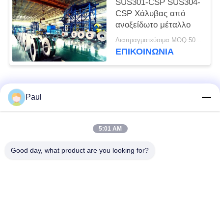
SUS301-CSP SUS304-
CSP Χάλυβας από
ανοξείδωτο μέταλλο
Διαπραγματεύσιμα MOQ:500 κλ
ΕΠΙΚΟΙΝΩΝΊΑ
Λαϊκή κατηγορία
Όλα
Paul
μαρτενσιτικό
Σκληραίνοντας
5:01 AM
ανοξείδωτο
ανοξείδωτο πτώσης
Good day, what product are you looking for?
Φερριτικό
Ειδικά κράματα
ανοξείδωτο
Λουρίδα ανοξείδωτου
Φύλλο και σπείρα
ακρίβειας
ανοξείδωτου