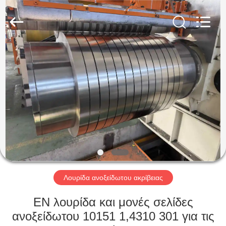
Guanglu
Special
Steel
Co.,
Ltd.
All
Rights
Reserved.
ΣΠΊΤΙ
ΠΡΟΪΌΝΤΑ
ΒΊΝΤΕΟ
ΠΕΡΊΠΟΥ
ΕΜΕΊΣ
Λουρίδα ανοξείδωτου ακρίβειας
ΓΎΡΟΣ
EN λουρίδα και μονές σελίδες
ΕΡΓΟΣΤΑΣΊΩΝ
ανοξείδωτου 10151 1,4310 301 για τις