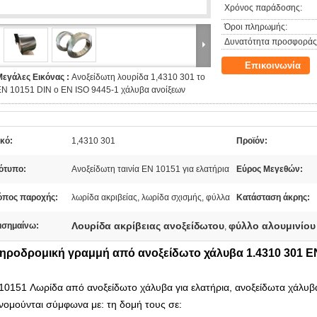
Χρόνος παράδοσης:
Όροι πληρωμής:
Δυνατότητα προσφοράς
Επικοινωνία
Μεγάλες Εικόνας :
Ανοξείδωτη λουρίδα 1,4310 301 το
EN 10151 DIN ο EN ISO 9445-1 χάλυβα ανοίξεων
κό:
1,4310 301
Προϊόν:
ότυπο:
Ανοξείδωτη ταινία EN 10151 για ελατήρια
Εύρος Μεγεθών:
όπος παροχής:
λωρίδα ακριβείας, λωρίδα σχισμής, φύλλα
Κατάσταση άκρης:
Λουρίδα ακρίβειας ανοξείδωτου
φύλλο αλουμινίου
ισημαίνω:
,
δηροδρομική γραμμή από ανοξείδωτο χάλυβα 1.4310 301 EN
10151 Λωρίδα από ανοξείδωτο χάλυβα για ελατήρια, ανοξείδωτα χάλυ
ινομούνται σύμφωνα με:
τη δομή τους σε: