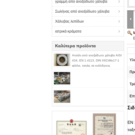
γραμμή από ανοξείδωτο χάλυβα
Σωλήνας από ανοξείδωτο χάλυβα
Χάλυβας λεπίδων
ιατρικά κράματα
Καλύτερα προϊόντα
Ατσάλι από ανοξείδωτο χάλυβα AISI
Υλι
434, EN 1.4113, DIN X6CrMo17-1
φύλλα, ταινίες σε κυλίνδρους
Πρ
Τρ
Επ
Σι
EN 
ταξ