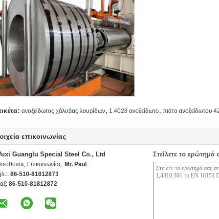
,
,
τικέτα:
ανοξείδωτος χάλυβας λουρίδων
1.4028 ανοξείδωτο
πιάτο ανοξείδωτου 4
οιχεία επικοινωνίας
uxi Guanglu Special Steel Co., Ltd
Στείλετε το ερώτημά 
πεύθυνος Επικοινωνίας:
Mr. Paul
ηλ.::
86-510-81812873
αξ:
86-510-81812872