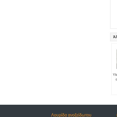
Ά
Υλ
Λουρίδα ανοξείδωτου