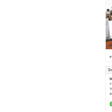
ε
Στ
W
Υ
Τ
Φ