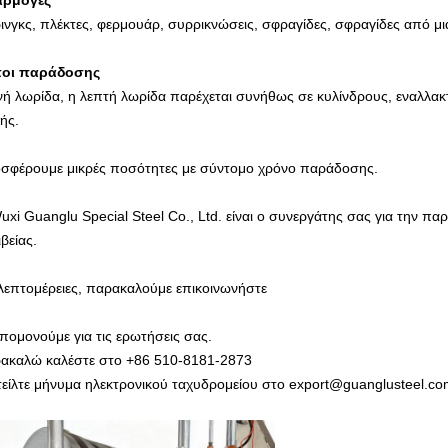
αρμογές
ινγκς, πλέκτες, φερμουάρ, συρρικνώσεις, σφραγίδες, σφραγίδες από μι
οι παράδοσης
νή λωρίδα, η λεπτή λωρίδα παρέχεται συνήθως σε κυλίνδρους, εναλλακτ
ής.
σφέρουμε μικρές ποσότητες με σύντομο χρόνο παράδοσης.
uxi Guanglu Special Steel Co., Ltd. είναι ο συνεργάτης σας για την π
βείας.
 λεπτομέρειες, παρακαλούμε επικοινωνήστε
πομονούμε για τις ερωτήσεις σας.
ακαλώ καλέστε στο +86 510-8181-2873
τείλτε μήνυμα ηλεκτρονικού ταχυδρομείου στο export@guanglusteel.c