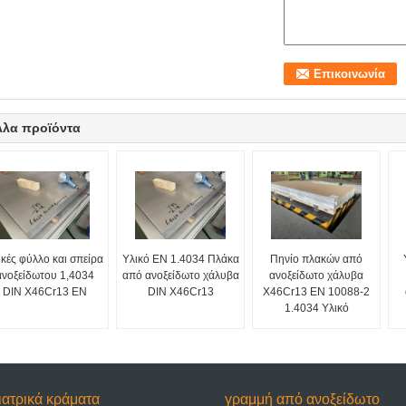
λλα προϊόντα
ικές φύλλο και σπείρα
Υλικό EN 1.4034 Πλάκα
Πηνίο πλακών από
ανοξείδωτου 1,4034
από ανοξείδωτο χάλυβα
ανοξείδωτο χάλυβα
DIN X46Cr13 EN
DIN X46Cr13
X46Cr13 EN 10088-2
1.4034 Υλικό
ιατρικά κράματα
γραμμή από ανοξείδωτο