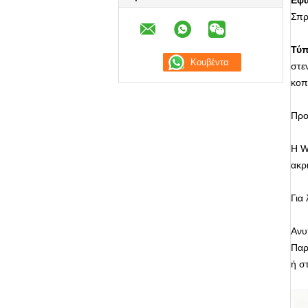
Εφ
Σπρ
Τύπ
στε
κοπ
Προ
Η W
ακρι
Για
Ανυ
Παρ
ή σ