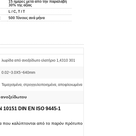
15 ημέρες μετά από την παραλαβή
30% της αξίας
L / C, T / T
:
500 Τόνους ανά μήνα
λωρίδα από ανοξείδωτο ελατήριο 1,4310 301
0.02~3.0X5~640mm
Τεμαχισμένα, στρογγυλοποιημένα, αποφλοιωμένα
 ανοξείδωτου
 10151 DIN EN ISO 9445-1
βα που καλύπτονται από το παρόν πρότυπο