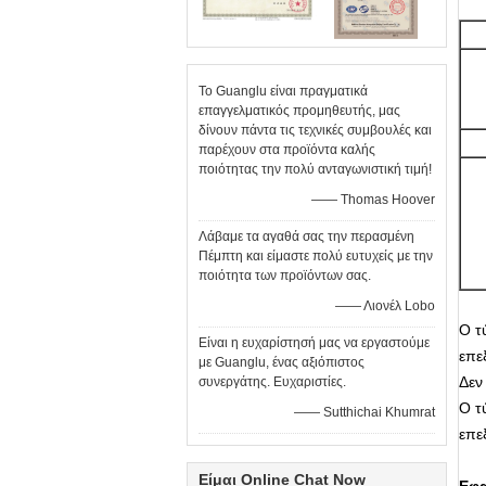
Το Guanglu είναι πραγματικά
επαγγελματικός προμηθευτής, μας
δίνουν πάντα τις τεχνικές συμβουλές και
παρέχουν στα προϊόντα καλής
ποιότητας την πολύ ανταγωνιστική τιμή!
—— Thomas Hoover
Λάβαμε τα αγαθά σας την περασμένη
Πέμπτη και είμαστε πολύ ευτυχείς με την
ποιότητα των προϊόντων σας.
—— Λιονέλ Lobo
Ο τ
Είναι η ευχαρίστησή μας να εργαστούμε
επε
με Guanglu, ένας αξιόπιστος
Δεν
συνεργάτης. Ευχαριστίες.
Ο τ
—— Sutthichai Khumrat
επε
Είμαι Online Chat Now