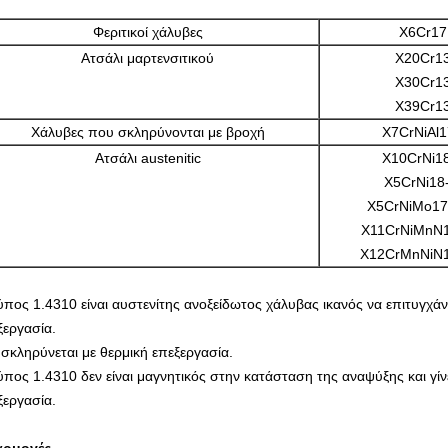
Φεριτικοί χάλυβες
X6Cr17
Ατσάλι μαρτενσιτικού
X20Cr13
X30Cr13
X39Cr13
Χάλυβες που σκληρύνονται με βροχή
X7CrNiAl1
Ατσάλι austenitic
X10CrNi18
X5CrNi18
X5CrNiMo17
X11CrNiMnN1
X12CrMnNiN1
ύπος 1.4310 είναι αυστενίτης ανοξείδωτος χάλυβας ικανός να επιτυγχάνε
ξεργασία.
 σκληρύνεται με θερμική επεξεργασία.
ύπος 1.4310 δεν είναι μαγνητικός στην κατάσταση της αναψύξης και γίν
ξεργασία.