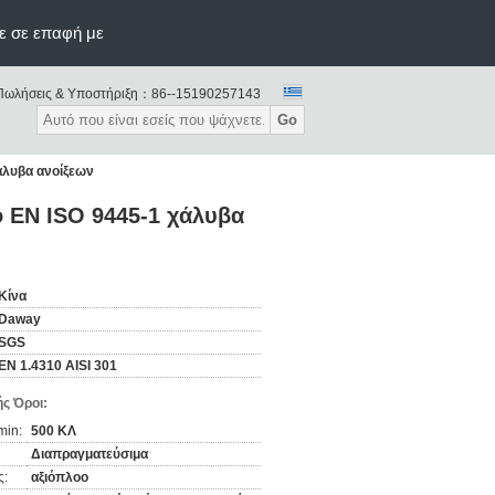
ε σε επαφή με
Πωλήσεις & Υποστήριξη：
86--15190257143
Go
άλυβα ανοίξεων
ο EN ISO 9445-1 χάλυβα
Κίνα
Daway
SGS
EN 1.4310 AISI 301
ς Όροι:
min:
500 ΚΛ
Διαπραγματεύσιμα
ς:
αξιόπλοο