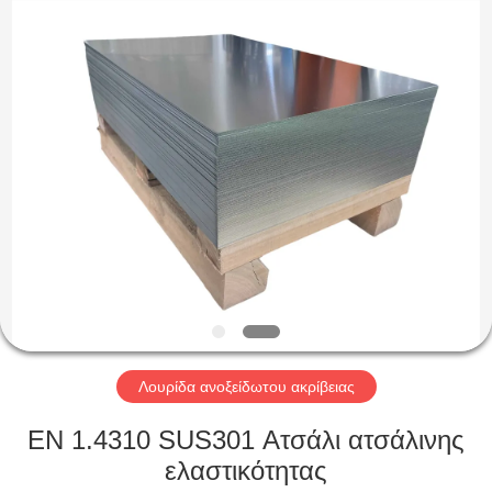
Guanglu
Special
Steel
Co.,
Ltd.
All
Rights
Reserved.
ΣΠΊΤΙ
ΠΡΟΪΌΝΤΑ
ΒΊΝΤΕΟ
ΠΕΡΊΠΟΥ
ΕΜΕΊΣ
Λουρίδα ανοξείδωτου ακρίβειας
ΓΎΡΟΣ
EN 1.4310 SUS301 Ατσάλι ατσάλινης
ΕΡΓΟΣΤΑΣΊΩΝ
ελαστικότητας