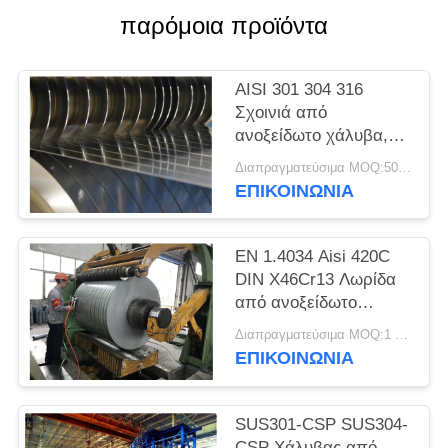
SITEMAP
παρόμοια προϊόντα
PRIVACY
AISI 301 304 316
POLICY
Σχοινιά από
ανοξείδωτο χάλυβα,
λωρίδες ακριβείας,
Διαπραγματεύσιμα MOQ:500 κλ
φύλλα, πλάκες
ΕΠΙΚΟΙΝΩΝΊΑ
EN 1.4034 Aisi 420C
DIN X46Cr13 Λωρίδα
από ανοξείδωτο
χάλυβα ψυχρής
Διαπραγματεύσιμα MOQ:1 τόνος
έλασης σε πηνίο
ΕΠΙΚΟΙΝΩΝΊΑ
SUS301-CSP SUS304-
CSP Χάλυβας από