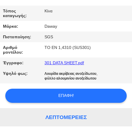
ΠΟΙΟΤΙΚΌΣ
Τόπος
Κίνα
καταγωγής:
ΈΛΕΓΧΟΣ
Μάρκα:
Daway
Πιστοποίηση:
SGS
ΜΑΣ
ΕΛΆΤΕ
Αριθμό
ΤΟ EN 1,4310 (SUS301)
μοντέλου:
ΣΕ
Έγγραφο:
301 DATA SHEET.pdf
ΕΠΑΦΉ
Υψηλό φως:
,
Λουρίδα ακρίβειας ανοξείδωτου
ΜΕ
φύλλο αλουμινίου ανοξείδωτου
ΖΗΤΉΣΤΕ
ΕΠΑΦΉ!
ΈΝΑ
ΑΠΌΣΠΑΣΜΑ
ΛΕΠΤΟΜΈΡΕΙΕΣ