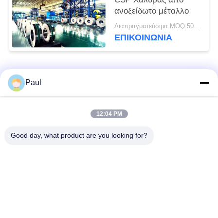
ανοξείδωτο μέταλλο
Διαπραγματεύσιμα MOQ:500 κλ
ΕΠΙΚΟΙΝΩΝΊΑ
Λαϊκή κατηγορία
Όλα
Paul
μαρτενσιτικό
Σκληραίνοντας
12:04 PM
ανοξείδωτο
ανοξείδωτο πτώσης
Good day, what product are you looking for?
Φερριτικό
Ειδικά κράματα
ανοξείδωτο
Λουρίδα ανοξείδωτου
Φύλλο και σπείρα
ακρίβειας
ανοξείδωτου