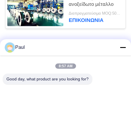
ανοξείδωτο μέταλλο
Διαπραγματεύσιμα MOQ:500 κλ
ΕΠΙΚΟΙΝΩΝΊΑ
Λαϊκή κατηγορία
Όλα
Paul
μαρτενσιτικό
Σκληραίνοντας
8:57 AM
ανοξείδωτο
ανοξείδωτο πτώσης
Good day, what product are you looking for?
Φερριτικό
Ειδικά κράματα
ανοξείδωτο
Λουρίδα ανοξείδωτου
Φύλλο και σπείρα
ακρίβειας
ανοξείδωτου