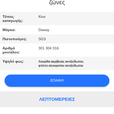
ζώνες
ΠΟΙΟΤΙΚΌΣ
ΈΛΕΓΧΟΣ
Τόπος
Κίνα
καταγωγής:
Μάρκα:
Daway
ΜΑΣ
Πιστοποίηση:
SGS
ΕΛΆΤΕ
Αριθμό
301 304 316
ΣΕ
μοντέλου:
ΕΠΑΦΉ
Υψηλό φως:
,
Λουρίδα ακρίβειας ανοξείδωτου
ΜΕ
φύλλο αλουμινίου ανοξείδωτου
ΕΠΑΦΉ!
ΖΗΤΉΣΤΕ
ΈΝΑ
ΑΠΌΣΠΑΣΜΑ
ΛΕΠΤΟΜΈΡΕΙΕΣ