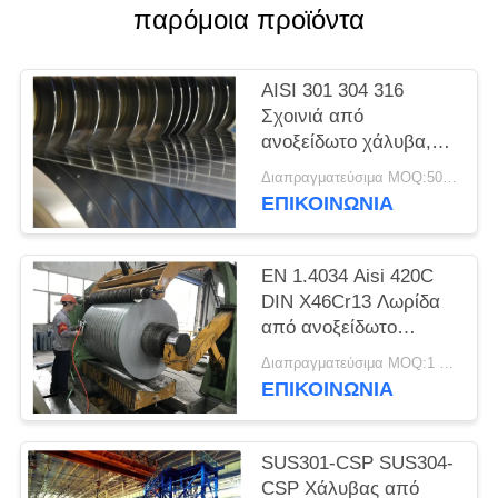
SITEMAP
παρόμοια προϊόντα
PRIVACY
AISI 301 304 316
POLICY
Σχοινιά από
ανοξείδωτο χάλυβα,
λωρίδες ακριβείας,
Διαπραγματεύσιμα MOQ:500 κλ
φύλλα, πλάκες
ΕΠΙΚΟΙΝΩΝΊΑ
EN 1.4034 Aisi 420C
DIN X46Cr13 Λωρίδα
από ανοξείδωτο
χάλυβα ψυχρής
Διαπραγματεύσιμα MOQ:1 τόνος
έλασης σε πηνίο
ΕΠΙΚΟΙΝΩΝΊΑ
SUS301-CSP SUS304-
CSP Χάλυβας από