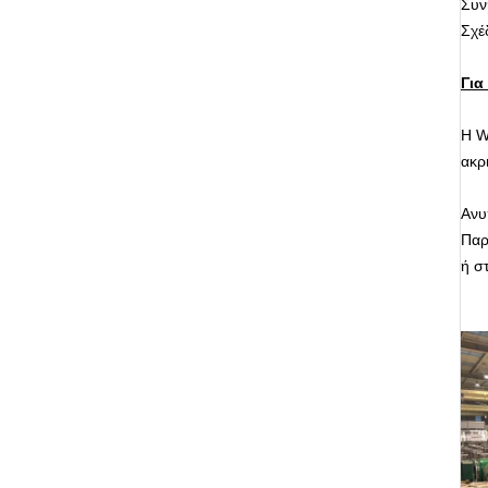
Συν
Σχέ
Για
Η W
ακρι
Ανυ
Παρ
ή σ