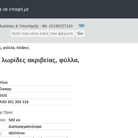
ε σε επαφή με
Πωλήσεις & Υποστήριξη：
86--15190257143
Go
ς, φύλλα, πλάκες
 λωρίδες ακριβείας, φύλλα,
Κίνα
Daway
SGS
AISI 301 304 316
ς Όροι:
min:
500 κλ
Διαπραγματεύσιμα
ς:
αξιόπλοο