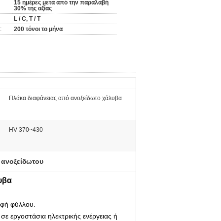
15 ημέρες μετά από την παραλαβή
30% της αξίας
L / C, T / T
:
200 τόνοι το μήνα
Πλάκα διαφάνειας από ανοξείδωτο χάλυβα
HV 370~430
 ανοξείδωτου
υβα
ρφή φύλλου.
 σε εργοστάσια ηλεκτρικής ενέργειας ή