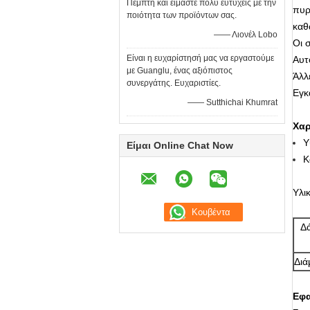
Πέμπτη και είμαστε πολύ ευτυχείς με την
πυρ
ποιότητα των προϊόντων σας.
καθ
—— Λιονέλ Lobo
Οι 
Είναι η ευχαρίστησή μας να εργαστούμε
Αυτ
με Guanglu, ένας αξιόπιστος
Άλλ
συνεργάτης. Ευχαριστίες.
Εγκ
—— Sutthichai Khumrat
Χαρ
Υ
Είμαι Online Chat Now
Κ
Υλι
Δ
Διά
Εφ