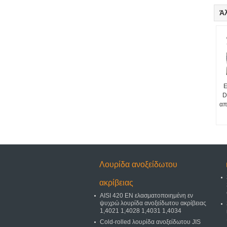
Ά
E
D
απ
Λουρίδα ανοξείδωτου
ακρίβειας
AISI 420 EN ελασματοποιημένη εν
ψυχρώ λουρίδα ανοξείδωτου ακρίβειας
1,4021 1,4028 1,4031 1,4034
Cold-rolled λουρίδα ανοξείδωτου JIS