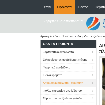
Σπίτι
Προϊόντα
Βίντεο
Περίπο
Ζητήστε ένα απόσπασμα
Αρχική Σελίδα
Προϊόντα
Λουρίδα ανοξείδωτου 
ΌΛΑ ΤΑ ΠΡΟΪΌΝΤΑ
AI
πλ
μαρτενσιτικό ανοξείδωτο
Σκληραίνοντας ανοξείδωτο πτώσης
Φερριτικό ανοξείδωτο
Ειδικά κράματα
Λουρίδα ανοξείδωτου ακρίβειας
Φύλλο και σπείρα ανοξείδωτου
Σύρμα από ανοξείδωτο χάλυβα