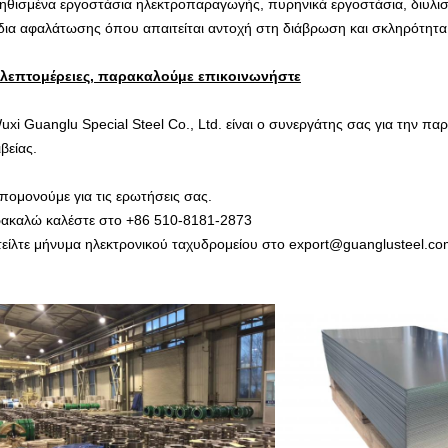
ηθισμένα εργοστάσια ηλεκτροπαραγωγής, πυρηνικά εργοστάσια, διυλιστ
δια αφαλάτωσης όπου απαιτείται αντοχή στη διάβρωση και σκληρότητα
 λεπτομέρειες, παρακαλούμε επικοινωνήστε
uxi Guanglu Special Steel Co., Ltd. είναι ο συνεργάτης σας για την π
βείας.
πομονούμε για τις ερωτήσεις σας.
ακαλώ καλέστε στο +86 510-8181-2873
τείλτε μήνυμα ηλεκτρονικού ταχυδρομείου στο export@guanglusteel.c