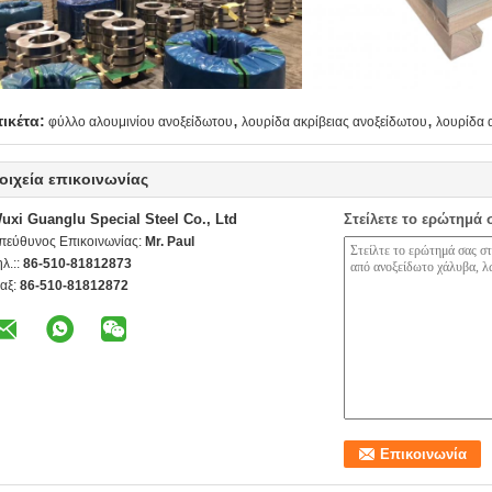
,
,
τικέτα:
φύλλο αλουμινίου ανοξείδωτου
λουρίδα ακρίβειας ανοξείδωτου
λουρίδα 
οιχεία επικοινωνίας
uxi Guanglu Special Steel Co., Ltd
Στείλετε το ερώτημά 
πεύθυνος Επικοινωνίας:
Mr. Paul
ηλ.::
86-510-81812873
αξ:
86-510-81812872