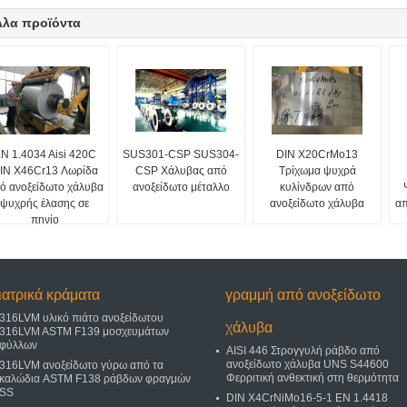
λλα προϊόντα
N 1.4034 Aisi 420C
SUS301-CSP SUS304-
DIN X20CrMo13
IN X46Cr13 Λωρίδα
CSP Χάλυβας από
Τρίχωμα ψυχρά
ό ανοξείδωτο χάλυβα
ανοξείδωτο μέταλλο
κυλίνδρων από
ψυχρής έλασης σε
ανοξείδωτο χάλυβα
απ
πηνίο
ιατρικά κράματα
γραμμή από ανοξείδωτο
316LVM υλικό πιάτο ανοξείδωτου
χάλυβα
316LVM ASTM F139 μοσχευμάτων
φύλλων
AISI 446 Στρογγυλή ράβδο από
ανοξείδωτο χάλυβα UNS S44600
316LVM ανοξείδωτο γύρω από τα
Φερριτική ανθεκτική στη θερμότητα
καλώδια ASTM F138 ράβδων φραγμών
SS
DIN X4CrNiMo16-5-1 EN 1.4418