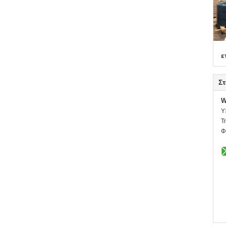
ε
Στ
W
Υ
Τ
Φ