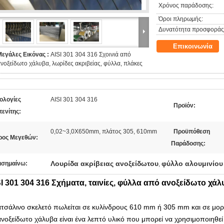
Χρόνος παράδοσης:
Όροι πληρωμής:
Δυνατότητα προσφοράς
Επικοινωνία
Μεγάλες Εικόνας :
AISI 301 304 316 Σχοινιά από
νοξείδωτο χάλυβα, λωρίδες ακριβείας, φύλλα, πλάκες
ολογίες
AISI 301 304 316
Προϊόν:
τενίτης:
0,02~3,0X650mm, πλάτος 305, 610mm
Προϋπόθεση
ρος Μεγεθών:
Παράδοσης:
Λουρίδα ακρίβειας ανοξείδωτου
φύλλο αλουμινίου
ισημαίνω:
,
I 301 304 316 Σχήματα, ταινίες, φύλλα από ανοξείδωτο χάλ
ατσάλινο σκελετό πωλείται σε κυλίνδρους 610 mm ή 305 mm και σε μο
ανοξείδωτο χάλυβα είναι ένα λεπτό υλικό που μπορεί να χρησιμοποιηθεί