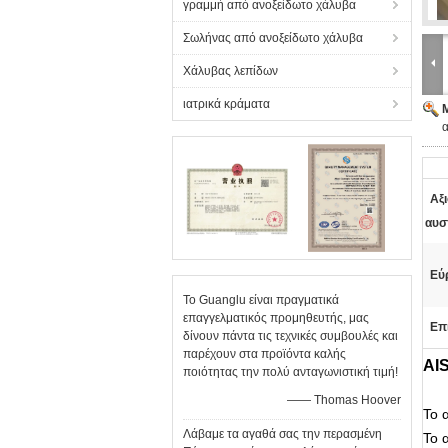
γραμμή από ανοξείδωτο χάλυβα
Σωλήνας από ανοξείδωτο χάλυβα
Χάλυβας λεπίδων
ιατρικά κράματα
α
Αξι
αυσ
Εύ
Το Guanglu είναι πραγματικά
επαγγελματικός προμηθευτής, μας
Επ
δίνουν πάντα τις τεχνικές συμβουλές και
παρέχουν στα προϊόντα καλής
AIS
ποιότητας την πολύ ανταγωνιστική τιμή!
—— Thomas Hoover
Το 
Λάβαμε τα αγαθά σας την περασμένη
Το 