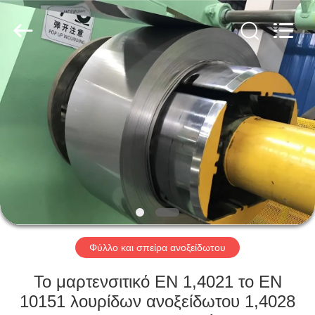
Guanglu
Special
Steel
Co.,
Ltd.
All
Rights
Reserved.
ΣΠΊΤΙ
ΠΡΟΪΌΝΤΑ
ΒΊΝΤΕΟ
ΠΕΡΊΠΟΥ
ΕΜΕΊΣ
Φύλλο και σπείρα ανοξείδωτου
ΓΎΡΟΣ
Το μαρτενσιτικό EN 1,4021 το EN
ΕΡΓΟΣΤΑΣΊΩΝ
10151 λουρίδων ανοξείδωτου 1,4028