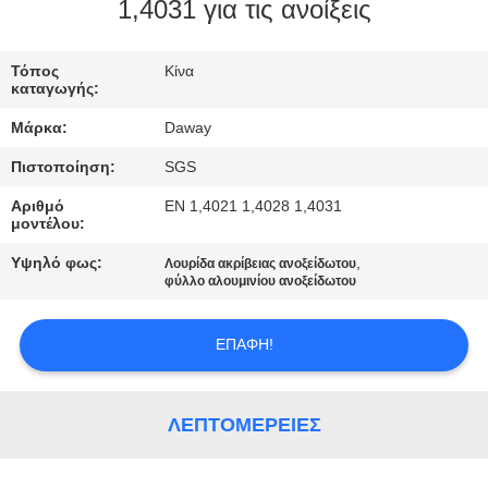
1,4031 για τις ανοίξεις
ΠΟΙΟΤΙΚΌΣ
ΈΛΕΓΧΟΣ
Τόπος
Κίνα
καταγωγής:
Μάρκα:
Daway
ΜΑΣ
Πιστοποίηση:
SGS
ΕΛΆΤΕ
Αριθμό
EN 1,4021 1,4028 1,4031
ΣΕ
μοντέλου:
ΕΠΑΦΉ
Υψηλό φως:
,
Λουρίδα ακρίβειας ανοξείδωτου
ΜΕ
φύλλο αλουμινίου ανοξείδωτου
ΕΠΑΦΉ!
ΖΗΤΉΣΤΕ
ΈΝΑ
ΑΠΌΣΠΑΣΜΑ
ΛΕΠΤΟΜΈΡΕΙΕΣ