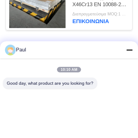
X46Cr13 EN 10088-2
1.4034 Υλικό
Διαπραγματεύσιμα MOQ:1 τόνος
ΕΠΙΚΟΙΝΩΝΊΑ
Λαϊκή κατηγορία
Όλα
Paul
μαρτενσιτικό
Σκληραίνοντας
10:10 AM
ανοξείδωτο
ανοξείδωτο πτώσης
Good day, what product are you looking for?
Φερριτικό
Ειδικά κράματα
ανοξείδωτο
Λουρίδα ανοξείδωτου
Φύλλο και σπείρα
ακρίβειας
ανοξείδωτου