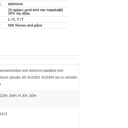
ς:
αξιόπλοο
15 ημέρες μετά από την παραλαβή
30% της αξίας
L / C, T / T
:
500 Τόνους ανά μήνα
γυλοκύλινδρο από απόλυτη ακρίβεια από
ίδωτο χάλυβα JIS SUS301 SUS304 για το επίπεδο
ά
1/2H, 3/4H, H, EH, SEH
4313