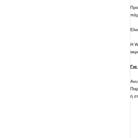
Προ
πάχ
Ελα
Η W
ακρι
Για
Ανυ
Παρ
ή σ