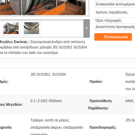
Συσκευασία λεπτομέρειε
Χρόνος παράδοσης:
Όροι πληρωμής:
Δυνατότητα προσφοράς
Επικοινωνία
Μεγάλες Εικόνας :
Στρογγυλοκύλινδρο από απόλυτη
ακρίβεια από ανοξείδωτο χάλυβα JIS SUS301 SUS304
ια το επίπεδο του λάδι του κινητήρα
JIS SUS301, SUS304
Στρογ
θμός:
Προϊόν:
ανοξε
του λ
0.1~2.0X2~650mm
Προϋπόθεση
ΑΝΝ, 
ρος Μεγεθών:
Παράδοσης:
Τρίψιμο, κοπή σε μήκος,
JIS G
ηρεσία:
επεξεργασία άκρων, επεξεργασία
Προσδιορισμός:
επιφανείας