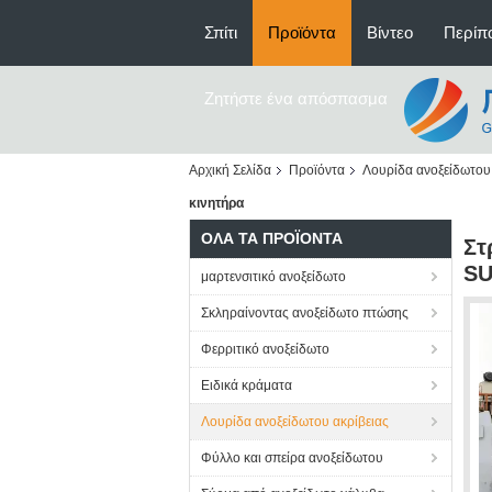
Σπίτι
Προϊόντα
Βίντεο
Περίπο
Ζητήστε ένα απόσπασμα
Αρχική Σελίδα
Προϊόντα
Λουρίδα ανοξείδωτου 
κινητήρα
ΌΛΑ ΤΑ ΠΡΟΪΌΝΤΑ
Στ
SU
μαρτενσιτικό ανοξείδωτο
Σκληραίνοντας ανοξείδωτο πτώσης
Φερριτικό ανοξείδωτο
Ειδικά κράματα
Λουρίδα ανοξείδωτου ακρίβειας
Φύλλο και σπείρα ανοξείδωτου