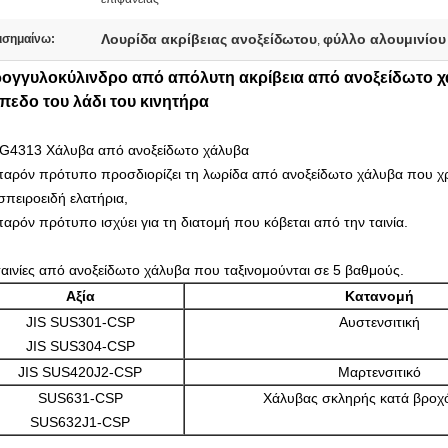
Λουρίδα ακρίβειας ανοξείδωτου
φύλλο αλουμινίου
ισημαίνω:
,
ρογγυλοκύλινδρο από απόλυτη ακρίβεια από ανοξείδωτο χ
πεδο του λάδι του κινητήρα
 G4313 Χάλυβα από ανοξείδωτο χάλυβα
παρόν πρότυπο προσδιορίζει τη λωρίδα από ανοξείδωτο χάλυβα που χρη
 σπειροειδή ελατήρια,
παρόν πρότυπο ισχύει για τη διατομή που κόβεται από την ταινία.
 ταινίες από ανοξείδωτο χάλυβα που ταξινομούνται σε 5 βαθμούς.
Αξία
Κατανομή
JIS SUS301-CSP
Αυστενσιτική
JIS SUS304-CSP
JIS SUS420J2-CSP
Μαρτενσιτικό
SUS631-CSP
Χάλυβας σκληρής κατά βρο
SUS632J1-CSP