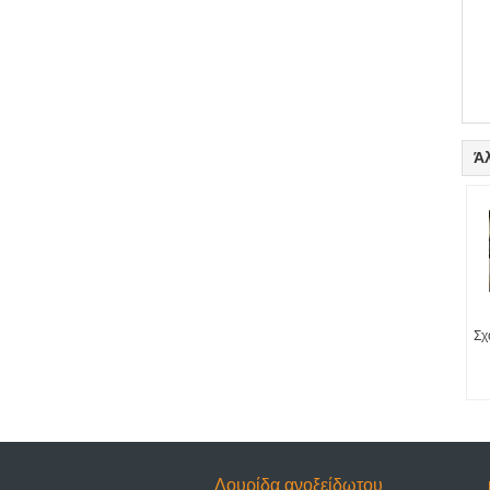
Ά
Σχ
Λουρίδα ανοξείδωτου