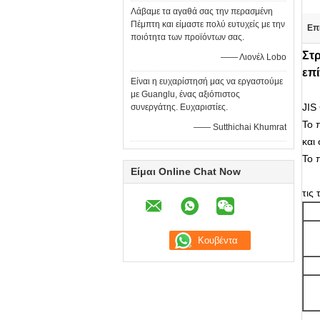
Λάβαμε τα αγαθά σας την περασμένη
Πέμπτη και είμαστε πολύ ευτυχείς με την
Επ
ποιότητα των προϊόντων σας.
Στ
—— Λιονέλ Lobo
επί
Είναι η ευχαρίστησή μας να εργαστούμε
με Guanglu, ένας αξιόπιστος
JIS
συνεργάτης. Ευχαριστίες.
Το 
—— Sutthichai Khumrat
και
Το 
Είμαι Online Chat Now
τις