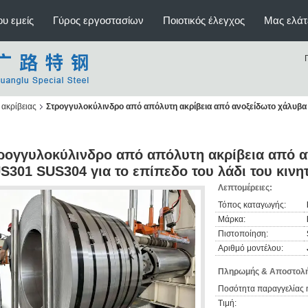
υ εμείς
Γύρος εργοστασίων
Ποιοτικός έλεγχος
Μας ελάτ
ακρίβειας
Στρογγυλοκύλινδρο από απόλυτη ακρίβεια από ανοξείδωτο χάλυβα 
ρογγυλοκύλινδρο από απόλυτη ακρίβεια από α
S301 SUS304 για το επίπεδο του λάδι του κινη
Λεπτομέρειες:
Τόπος καταγωγής:
Μάρκα:
Πιστοποίηση:
Αριθμό μοντέλου:
Πληρωμής & Αποστολή
Ποσότητα παραγγελίας 
Τιμή: