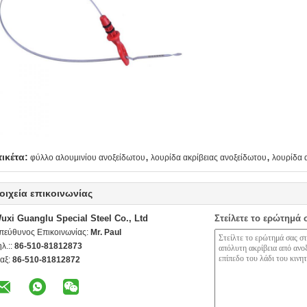
,
,
τικέτα:
φύλλο αλουμινίου ανοξείδωτου
λουρίδα ακρίβειας ανοξείδωτου
λουρίδα 
οιχεία επικοινωνίας
uxi Guanglu Special Steel Co., Ltd
Στείλετε το ερώτημά 
πεύθυνος Επικοινωνίας:
Mr. Paul
ηλ.::
86-510-81812873
αξ:
86-510-81812872