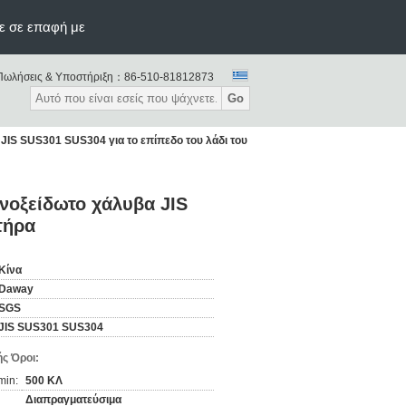
ε σε επαφή με
Πωλήσεις & Υποστήριξη：
86-510-81812873
Go
JIS SUS301 SUS304 για το επίπεδο του λάδι του
νοξείδωτο χάλυβα JIS
τήρα
Κίνα
Daway
SGS
JIS SUS301 SUS304
ς Όροι:
min:
500 ΚΛ
Διαπραγματεύσιμα