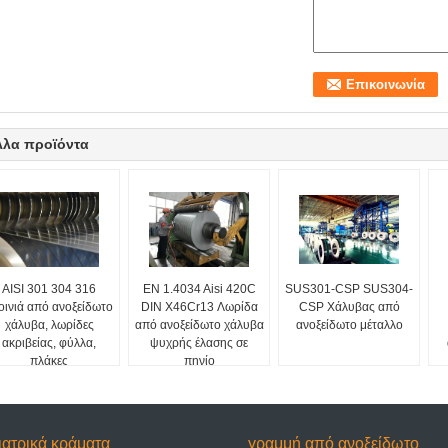
λλα προϊόντα
AISI 301 304 316
EN 1.4034 Aisi 420C
SUS301-CSP SUS304-
οινιά από ανοξείδωτο
DIN X46Cr13 Λωρίδα
CSP Χάλυβας από
χάλυβα, λωρίδες
από ανοξείδωτο χάλυβα
ανοξείδωτο μέταλλο
ακριβείας, φύλλα,
ψυχρής έλασης σε
πλάκες
πηνίο
ιατρικά κράματα
γραμμή από ανοξείδωτο