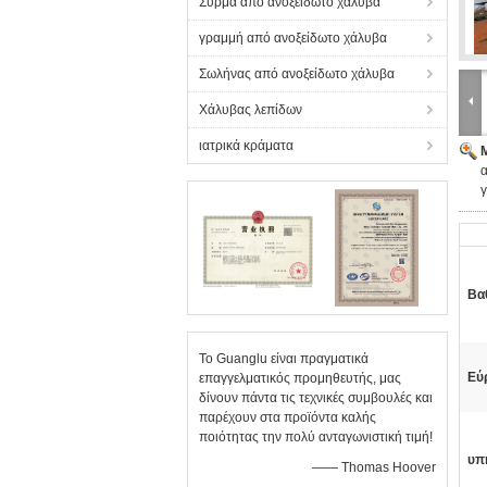
Σύρμα από ανοξείδωτο χάλυβα
γραμμή από ανοξείδωτο χάλυβα
Σωλήνας από ανοξείδωτο χάλυβα
Χάλυβας λεπίδων
ιατρικά κράματα
γ
Βα
Το Guanglu είναι πραγματικά
Εύ
επαγγελματικός προμηθευτής, μας
δίνουν πάντα τις τεχνικές συμβουλές και
παρέχουν στα προϊόντα καλής
ποιότητας την πολύ ανταγωνιστική τιμή!
υπ
—— Thomas Hoover