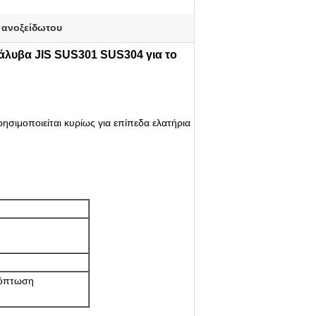
 ανοξείδωτου
άλυβα JIS SUS301 SUS304 για το
σιμοποιείται κυρίως για επίπεδα ελατήρια
χόπτωση