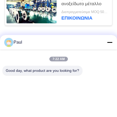
ανοξείδωτο μέταλλο
Διαπραγματεύσιμα MOQ:500 κλ
ΕΠΙΚΟΙΝΩΝΊΑ
Λαϊκή κατηγορία
Όλα
Paul
μαρτενσιτικό
Σκληραίνοντας
7:22 AM
ανοξείδωτο
ανοξείδωτο πτώσης
Good day, what product are you looking for?
Φερριτικό
Ειδικά κράματα
ανοξείδωτο
Λουρίδα ανοξείδωτου
Φύλλο και σπείρα
ακρίβειας
ανοξείδωτου