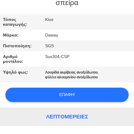
σπείρα
ΠΟΙΟΤΙΚΌΣ
ΈΛΕΓΧΟΣ
Τόπος
Κίνα
καταγωγής:
Μάρκα:
Daway
ΜΑΣ
Πιστοποίηση:
SGS
ΕΛΆΤΕ
Αριθμό
Sus304-CSP
ΣΕ
μοντέλου:
ΕΠΑΦΉ
Υψηλό φως:
,
Λουρίδα ακρίβειας ανοξείδωτου
ΜΕ
φύλλο αλουμινίου ανοξείδωτου
ΕΠΑΦΉ!
ΖΗΤΉΣΤΕ
ΈΝΑ
ΑΠΌΣΠΑΣΜΑ
ΛΕΠΤΟΜΈΡΕΙΕΣ