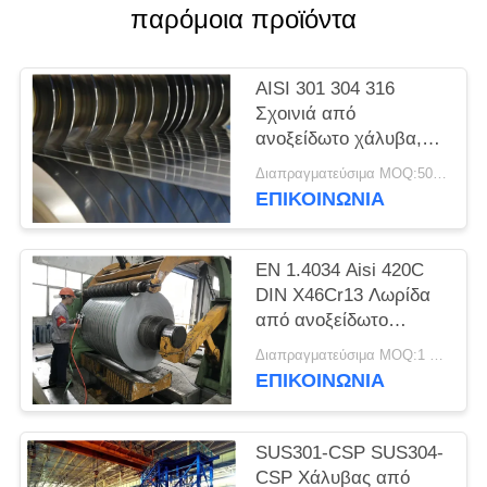
SITEMAP
παρόμοια προϊόντα
PRIVACY
AISI 301 304 316
POLICY
Σχοινιά από
ανοξείδωτο χάλυβα,
λωρίδες ακριβείας,
Διαπραγματεύσιμα MOQ:500 κλ
φύλλα, πλάκες
ΕΠΙΚΟΙΝΩΝΊΑ
EN 1.4034 Aisi 420C
DIN X46Cr13 Λωρίδα
από ανοξείδωτο
χάλυβα ψυχρής
Διαπραγματεύσιμα MOQ:1 τόνος
έλασης σε πηνίο
ΕΠΙΚΟΙΝΩΝΊΑ
SUS301-CSP SUS304-
CSP Χάλυβας από