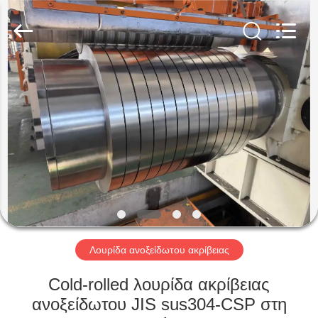
Guanglu
Special
Steel
Co.,
Ltd.
All
Rights
Reserved.
ΣΠΊΤΙ
ΠΡΟΪΌΝΤΑ
ΒΊΝΤΕΟ
ΠΕΡΊΠΟΥ
ΕΜΕΊΣ
Λουρίδα ανοξείδωτου ακρίβειας
ΓΎΡΟΣ
Cold-rolled λουρίδα ακρίβειας
ΕΡΓΟΣΤΑΣΊΩΝ
ανοξείδωτου JIS sus304-CSP στη