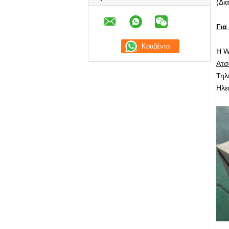
(Δι
Για
Η W
Ατσ
Τηλ
Ηλε