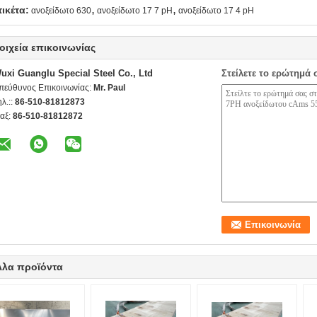
,
,
τικέτα:
ανοξείδωτο 630
ανοξείδωτο 17 7 pH
ανοξείδωτο 17 4 pH
οιχεία επικοινωνίας
uxi Guanglu Special Steel Co., Ltd
Στείλετε το ερώτημά 
πεύθυνος Επικοινωνίας:
Mr. Paul
ηλ.::
86-510-81812873
αξ:
86-510-81812872
λλα προϊόντα