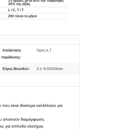
15 ημέρες μετά από την παραλαβή
30% της αξίας
L / C, T / T
:
200 τόνοι το μήνα
Κατάσταση
Όρος Α, Γ
παράδοσης:
Εύρος Μεγεθών:
0.1~6.0X420mm
ου είναι ιδιαίτερα κατάλληλοι για
ου απαιτούν διαμόρφωση.
ες για επίπεδα ελατήρια,