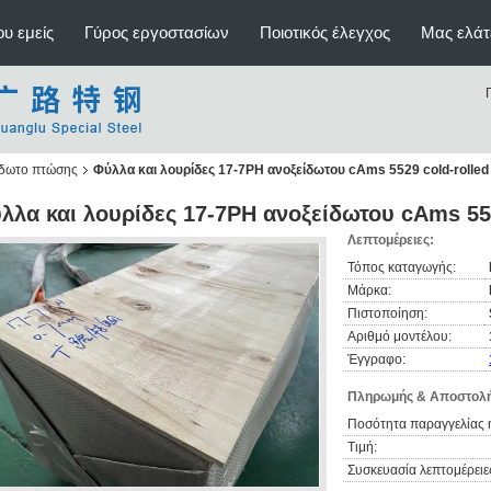
υ εμείς
Γύρος εργοστασίων
Ποιοτικός έλεγχος
Μας ελάτ
ίδωτο πτώσης
Φύλλα και λουρίδες 17-7PH ανοξείδωτου cAms 5529 cold-rolled
λλα και λουρίδες 17-7PH ανοξείδωτου cAms 552
Λεπτομέρειες:
Τόπος καταγωγής:
Μάρκα:
Πιστοποίηση:
Αριθμό μοντέλου:
Έγγραφο:
Πληρωμής & Αποστολή
Ποσότητα παραγγελίας 
Τιμή:
Συσκευασία λεπτομέρειε