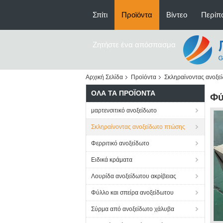
Σπίτι
Προϊόντα
Βίντεο
Περίπο
Ζητήστε ένα απόσπασμα
Αρχική Σελίδα
Προϊόντα
Σκληραίνοντας ανοξε
ΌΛΑ ΤΑ ΠΡΟΪΌΝΤΑ
Φύ
μαρτενσιτικό ανοξείδωτο
Σκληραίνοντας ανοξείδωτο πτώσης
Φερριτικό ανοξείδωτο
Ειδικά κράματα
Λουρίδα ανοξείδωτου ακρίβειας
Φύλλο και σπείρα ανοξείδωτου
Σύρμα από ανοξείδωτο χάλυβα