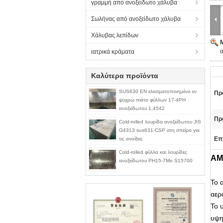
γραμμή από ανοξείδωτο χάλυβα
Σωλήνας από ανοξείδωτο χάλυβα
Χάλυβας λεπίδων
α
ιατρικά κράματα
Καλύτερα προϊόντα
SUS630 EN ελασματοποιημένο εν
Πρ
ψυχρώ πιάτο φύλλων 17-4PH
ανοξείδωτου 1,4542
Πρ
Cold-rolled λουρίδα ανοξείδωτου JIS
G4313 sus631-CSP στη σπείρα για
Επ
τις ανοίξεις
Cold-rolled φύλλα και λουρίδες
AM
ανοξείδωτου PH15-7Mo S15700
Το 
αερ
Το 
υψη