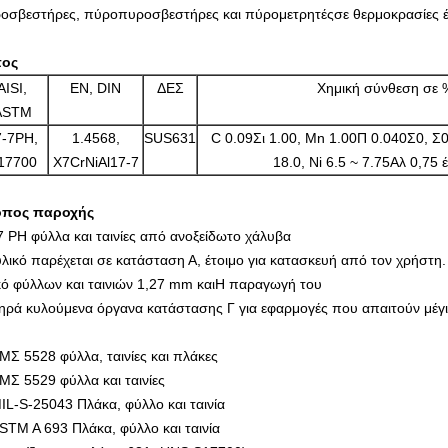
οσβεστήρες, πύροπυροσβεστήρες και πύρομετρητές
σε θερμοκρασίες 
πος
AISI,
EN, DIN
ΔΕΣ
Χημική σύνθεση σε 
ASTM
7-7PH,
1.4568,
SUS631
C 0.09Σι 1.00, Mn 1.00Π 0.040Σ0, Σ0
17700
X7CrNiAl17-7
18.0, Ni 6.5 ~ 7.75Αλ 0,75 
όπος παροχής
7 PH φύλλα και ταινίες από ανοξείδωτο χάλυβα
υλικό παρέχεται σε κατάσταση Α, έτοιμο για κατασκευή από τον χρήστη.
κό φύλλων και ταινιών 1,27 mm και
Η παραγωγή του
ηρά κυλούμενα όργανα κατάστασης Γ για εφαρμογές που απαιτούν μέγι
ΜΣ 5528 φύλλα, ταινίες και πλάκες
ΜΣ 5529 φύλλα και ταινίες
IL-S-25043 Πλάκα, φύλλο και ταινία
STM A 693 Πλάκα, φύλλο και ταινία