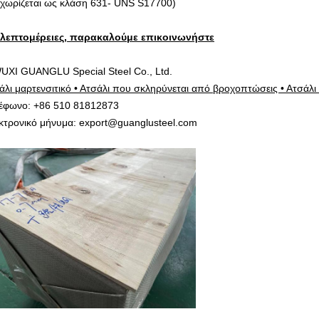
αχωρίζεται ως κλάση 631- UNS S17700)
 λεπτομέρειες, παρακαλούμε επικοινωνήστε
UXI GUANGLU Special Steel Co., Ltd.
άλι μαρτενσιτικό • Ατσάλι που σκληρύνεται από βροχοπτώσεις • Ατσάλι 
έφωνο: +86 510 81812873
κτρονικό μήνυμα: export@guanglusteel.com