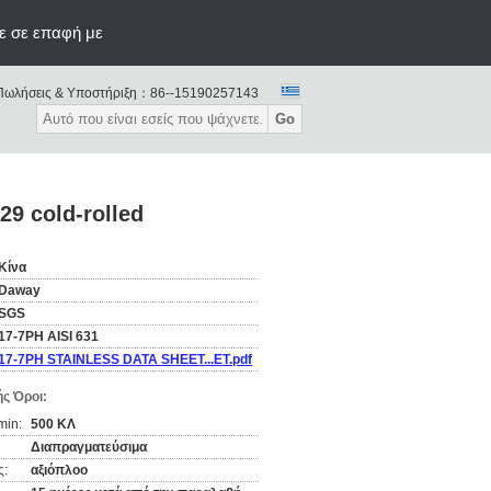
ε σε επαφή με
Πωλήσεις & Υποστήριξη：
86--15190257143
Go
9 cold-rolled
Κίνα
Daway
SGS
17-7PH AISI 631
17-7PH STAINLESS DATA SHEET...ET.pdf
ς Όροι:
min:
500 ΚΛ
Διαπραγματεύσιμα
ς:
αξιόπλοο