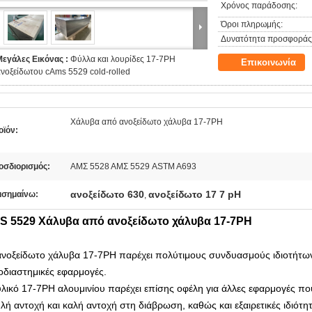
Χρόνος παράδοσης:
Όροι πληρωμής:
Δυνατότητα προσφοράς
Μεγάλες Εικόνας :
Φύλλα και λουρίδες 17-7PH
Επικοινωνία
νοξείδωτου cAms 5529 cold-rolled
Χάλυβα από ανοξείδωτο χάλυβα 17-7PH
οϊόν:
οσδιορισμός:
ΑΜΣ 5528 ΑΜΣ 5529 ASTM A693
ανοξείδωτο 630
ανοξείδωτο 17 7 pH
ισημαίνω:
,
S 5529 Χάλυβα από ανοξείδωτο χάλυβα 17-7PH
ανοξείδωτο χάλυβα 17-7PH παρέχει πολύτιμους συνδυασμούς ιδιοτήτων π
οδιαστημικές εφαρμογές.
υλικό 17-7PH αλουμινίου παρέχει επίσης οφέλη για άλλες εφαρμογές π
λή αντοχή και καλή αντοχή στη διάβρωση, καθώς και εξαιρετικές ιδιότητ