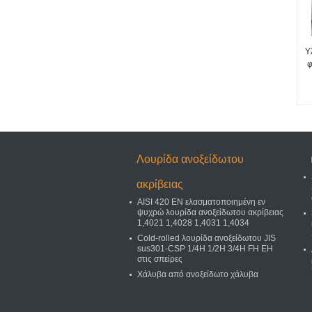
Υ
φ
Λουρίδα ανοξείδωτου
ακρίβειας
AISI 420 EN ελασματοποιημένη εν
ψυχρώ λουρίδα ανοξείδωτου ακρίβειας
1,4021 1,4028 1,4031 1,4034
Cold-rolled λουρίδα ανοξείδωτου JIS
sus301-CSP 1/4H 1/2H 3/4H FH EH
στις σπείρες
Χάλυβα από ανοξείδωτο χάλυβα