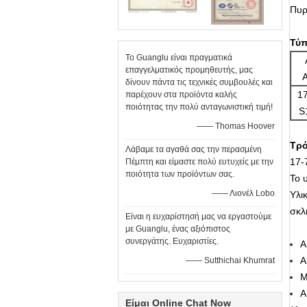
Πυρ
Τύ
Το Guanglu είναι πραγματικά
επαγγελματικός προμηθευτής, μας
δίνουν πάντα τις τεχνικές συμβουλές και
1
παρέχουν στα προϊόντα καλής
ποιότητας την πολύ ανταγωνιστική τιμή!
S
—— Thomas Hoover
Τρ
Λάβαμε τα αγαθά σας την περασμένη
17-
Πέμπτη και είμαστε πολύ ευτυχείς με την
ποιότητα των προϊόντων σας.
Το 
—— Λιονέλ Lobo
Υλι
σκλ
Είναι η ευχαρίστησή μας να εργαστούμε
με Guanglu, ένας αξιόπιστος
συνεργάτης. Ευχαριστίες.
Α
Α
—— Sutthichai Khumrat
M
A
Είμαι Online Chat Now