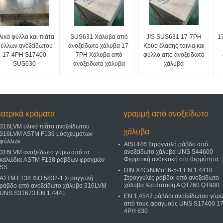
λικά φύλλα και πιάτα
SUS631 Χάλυβα από
JIS SUS631 17-7PH
1
ύλλων ανοξείδωτου
ανοξείδωτο χάλυβα 17-
Κρύο έλασης ταινία και
17-4PH S17400
7PH Χάλυβα από
φύλλο από ανοξείδωτο
SUS630
ανοξείδωτο χάλυβα
χάλυβα
ιατρικά κράματα
γραμμή από ανοξείδωτο
316LVM υλικό πιάτο ανοξείδωτου
χάλυβα
316LVM ASTM F139 μοσχευμάτων
φύλλων
AISI 446 Στρογγυλή ράβδο από
ανοξείδωτο χάλυβα UNS S44600
316LVM ανοξείδωτο γύρω από τα
Φερριτική ανθεκτική στη θερμότητα
καλώδια ASTM F138 ράβδων φραγμών
SS
DIN X4CrNiMo16-5-1 EN 1.4418
Στρογγυλές ράβδοι από ανοξείδωτο
ΑΣTM F138 ISO 5832-1 Στρογγυλή
χάλυβα Κατάσταση Α QT760 QT900
ράβδο από ανοξείδωτο χάλυβα 316LVM
UNS S31673 EN 1.4441
EN 1,4542 ράβδοι ανοξείδωτου γύρ
από τους φραγμούς UNS S17400 17
4PH 630