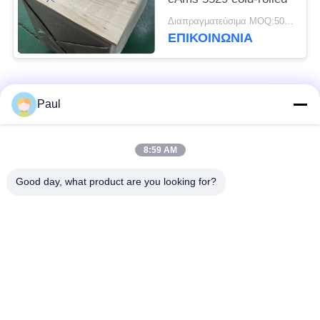
Διαπραγματεύσιμα MOQ:500 ΚΛ
ΕΠΙΚΟΙΝΩΝΊΑ
Λαϊκή κατηγορία
Όλα
Paul
μαρτενσιτικό
Σκληραίνοντας
8:59 AM
ανοξείδωτο
ανοξείδωτο πτώσης
Good day, what product are you looking for?
Φερριτικό
Ειδικά κράματα
ανοξείδωτο
Λουρίδα ανοξείδωτου
Φύλλο και σπείρα
ακρίβειας
ανοξείδωτου