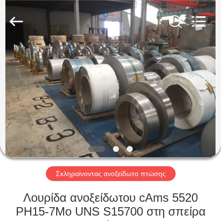
Guanglu
Special
Steel
Co.,
Ltd.
All
Rights
Reserved.
ΣΠΊΤΙ
ΠΡΟΪΌΝΤΑ
ΒΊΝΤΕΟ
ΠΕΡΊΠΟΥ
ΕΜΕΊΣ
Σκληραίνοντας ανοξείδωτο πτώσης
ΓΎΡΟΣ
Λουρίδα ανοξείδωτου cAms 5520
ΕΡΓΟΣΤΑΣΊΩΝ
PH15-7Mo UNS S15700 στη σπείρα