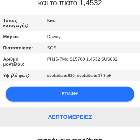
και το πιάτο 1,4532
ΠΟΙΟΤΙΚΌΣ
ΈΛΕΓΧΟΣ
Τόπος
Κίνα
καταγωγής:
Μάρκα:
Daway
ΜΑΣ
Πιστοποίηση:
SGS
ΕΛΆΤΕ
Αριθμό
PH15-7Mo S15700 1,4532 SUS632
ΣΕ
μοντέλου:
ΕΠΑΦΉ
Υψηλό φως:
,
ανοξείδωτο 630
ανοξείδωτο 17 7 pH
ΜΕ
ΕΠΑΦΉ!
ΖΗΤΉΣΤΕ
ΈΝΑ
ΛΕΠΤΟΜΈΡΕΙΕΣ
ΑΠΌΣΠΑΣΜΑ