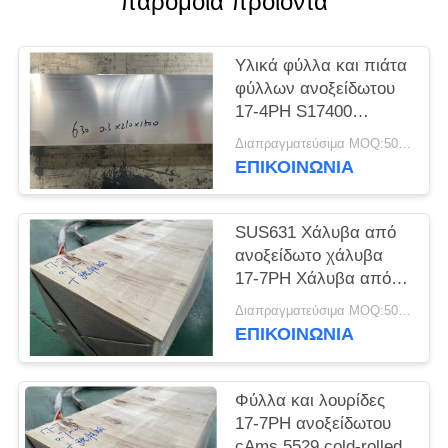
παρόμοια προϊόντα
SITEMAP
Υλικά φύλλα και πιάτα
PRIVACY
φύλλων ανοξείδωτου
POLICY
17-4PH S17400
SUS630
Διαπραγματεύσιμα MOQ:500 κλ
ΕΠΙΚΟΙΝΩΝΊΑ
SUS631 Χάλυβα από
ανοξείδωτο χάλυβα
17-7PH Χάλυβα από
ανοξείδωτο χάλυβα
Διαπραγματεύσιμα MOQ:500 κλ
ΕΠΙΚΟΙΝΩΝΊΑ
Φύλλα και λουρίδες
17-7PH ανοξείδωτου
cAms 5529 cold-rolled