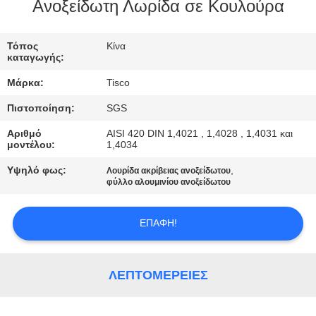
Ανοξείδωτη Λωρίδα σε Κουλούρα
ΠΟΙΟΤΙΚΌΣ
ΈΛΕΓΧΟΣ
Τόπος
Κίνα
καταγωγής:
Μάρκα:
Tisco
ΜΑΣ
Πιστοποίηση:
SGS
ΕΛΆΤΕ
Αριθμό
AISI 420 DIN 1,4021 , 1,4028 , 1,4031 και
ΣΕ
μοντέλου:
1,4034
ΕΠΑΦΉ
Υψηλό φως:
,
Λουρίδα ακρίβειας ανοξείδωτου
ΜΕ
φύλλο αλουμινίου ανοξείδωτου
ΕΠΑΦΉ!
ΖΗΤΉΣΤΕ
ΈΝΑ
ΑΠΌΣΠΑΣΜΑ
ΛΕΠΤΟΜΈΡΕΙΕΣ