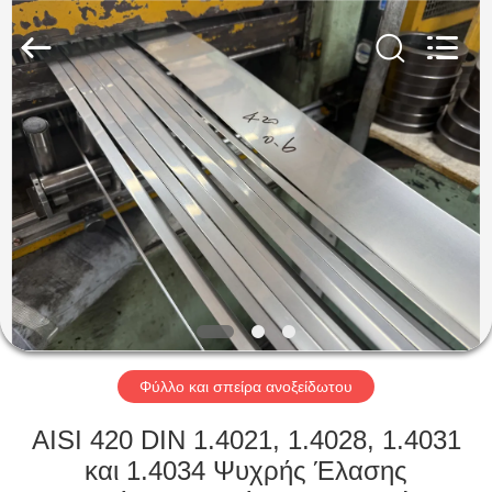
Guanglu
Special
Steel
Co.,
Ltd.
All
Rights
Reserved.
ΣΠΊΤΙ
ΠΡΟΪΌΝΤΑ
ΒΊΝΤΕΟ
ΠΕΡΊΠΟΥ
ΕΜΕΊΣ
Φύλλο και σπείρα ανοξείδωτου
ΓΎΡΟΣ
AISI 420 DIN 1.4021, 1.4028, 1.4031
ΕΡΓΟΣΤΑΣΊΩΝ
και 1.4034 Ψυχρής Έλασης