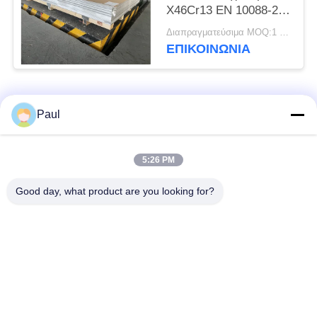
X46Cr13 EN 10088-2
1.4034 Υλικό
Διαπραγματεύσιμα MOQ:1 τόνος
ΕΠΙΚΟΙΝΩΝΊΑ
Λαϊκή κατηγορία
Όλα
Paul
μαρτενσιτικό
Σκληραίνοντας
5:26 PM
ανοξείδωτο
ανοξείδωτο πτώσης
Good day, what product are you looking for?
Φερριτικό
Ειδικά κράματα
ανοξείδωτο
Λουρίδα ανοξείδωτου
Φύλλο και σπείρα
ακρίβειας
ανοξείδωτου