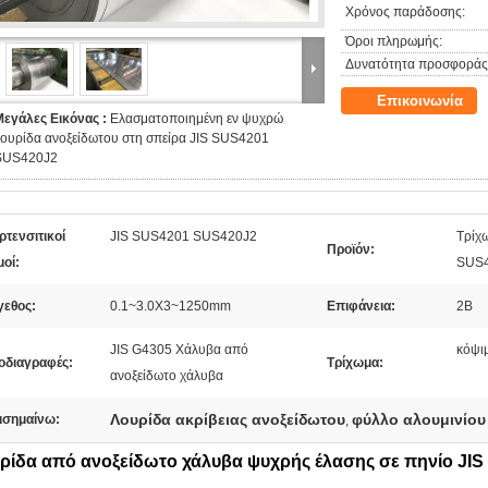
Χρόνος παράδοσης:
Όροι πληρωμής:
Δυνατότητα προσφοράς
Επικοινωνία
Μεγάλες Εικόνας :
Ελασματοποιημένη εν ψυχρώ
λουρίδα ανοξείδωτου στη σπείρα JIS SUS4201
SUS420J2
τενσιτικοί
JIS SUS4201 SUS420J2
Τρίχ
Προϊόν:
μοί:
SUS4
γεθος:
0.1~3.0X3~1250mm
Επιφάνεια:
2Β
JIS G4305 Χάλυβα από
κόψι
οδιαγραφές:
Τρίχωμα:
ανοξείδωτο χάλυβα
Λουρίδα ακρίβειας ανοξείδωτου
φύλλο αλουμινίου
ισημαίνω:
,
ρίδα από ανοξείδωτο χάλυβα ψυχρής έλασης σε πηνίο JI