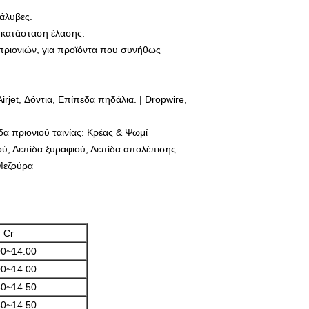
άλυβες.
 κατάσταση έλασης.
 πριονιών, για προϊόντα που συνήθως
jet, Δόντια, Επίπεδα πηδάλια. | Dropwire,
δα πριονιού ταινίας: Κρέας & Ψωμί
ού, Λεπίδα ξυραφιού, Λεπίδα απολέπισης.
Μεζούρα
Cr
00~14.00
00~14.00
50~14.50
50~14.50