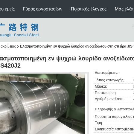
υ εμείς
Γύρος εργοστασίων
Ποιοτικός έλεγχος
Μας ελάτ
ακρίβειας
Ελασματοποιημένη εν ψυχρώ λουρίδα ανοξείδωτου στη σπείρα JI
ασματοποιημένη εν ψυχρώ λουρίδα ανοξείδωτ
S420J2
Λεπτομέρειες:
Τόπος καταγωγής:
Μάρκα:
Πιστοποίηση:
Αριθμό μοντέλου:
Πληρωμής & Αποστολή
Ποσότητα παραγγελίας 
Τιμή:
Συσκευασία λεπτομέρειε