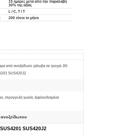
15 ημέρες μετά από την παραλαβή
30% της αξίας
L / C, T / T
:
200 τόνοι το μήνα
ωμα από ανοξείδωτο χάλυβα σε τροχιά JIS
201 SUS420J2
μο, στρογγυλή γωνία, ξεφλουδισμένα
 ανοξείδωτου
S SUS4201 SUS420J2