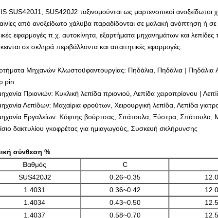
JIS SUS420J1, SUS420J2 ταξινομούνται ως μαρτενσιτικοί ανοξείδωτοι χ
ταινίες από ανοξείδωτο χάλυβα παραδίδονται σε μαλακή ανόπτηση ή σε
ικές εφαρμογές π.χ. αυτοκίνητα, εξαρτήματα μηχανημάτων και λεπίδες
κεινται σε σκληρά περιβάλλοντα και απαιτητικές εφαρμογές.
ρτήματα Μηχανών Κλωστοϋφαντουργίας: Πηδάλια, Πηδάλια | Πηδάλια Air
p pin
μηχανία Πριονιών: Κυκλική λεπίδα πριονιού, Λεπίδα χειροπρίονου | Λεπί
μηχανία Λεπίδων: Μαχαίρια φρούτων, Χειρουργική λεπίδα, Λεπίδα γιατρ
μηχανία Εργαλείων: Κόφτης βούρτσας, Σπάτουλα, Ξύστρα, Σπάτουλα, 
ίσιο δακτυλίου γκοφρέτας για ημιαγωγούς, Συσκευή σκλήρυνσης
ική σύνθεση %
Βαθμός
C
SUS420J2
0.26~0.35
12.
1.4031
0.36~0.42
12.
1.4034
0.43~0.50
12.
1.4037
0.58~0.70
12.