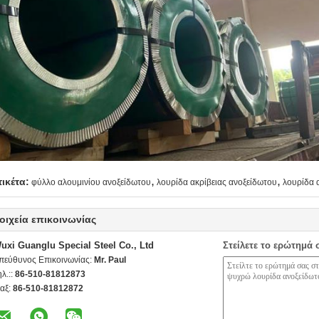
,
,
τικέτα:
φύλλο αλουμινίου ανοξείδωτου
λουρίδα ακρίβειας ανοξείδωτου
λουρίδα 
οιχεία επικοινωνίας
uxi Guanglu Special Steel Co., Ltd
Στείλετε το ερώτημά 
πεύθυνος Επικοινωνίας:
Mr. Paul
ηλ.::
86-510-81812873
αξ:
86-510-81812872