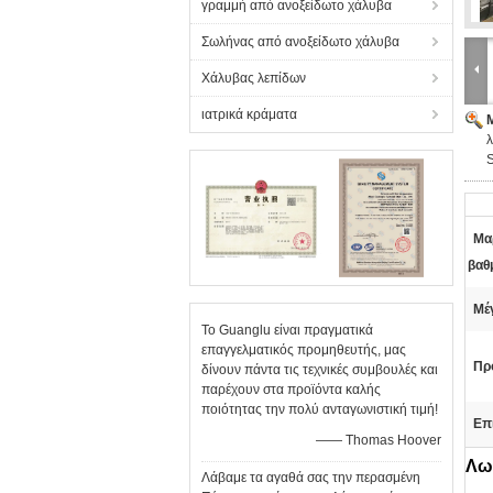
γραμμή από ανοξείδωτο χάλυβα
Σωλήνας από ανοξείδωτο χάλυβα
Χάλυβας λεπίδων
ιατρικά κράματα
Μαρ
βαθ
Μέ
Το Guanglu είναι πραγματικά
επαγγελματικός προμηθευτής, μας
Πρ
δίνουν πάντα τις τεχνικές συμβουλές και
παρέχουν στα προϊόντα καλής
ποιότητας την πολύ ανταγωνιστική τιμή!
Επ
—— Thomas Hoover
Λω
Λάβαμε τα αγαθά σας την περασμένη