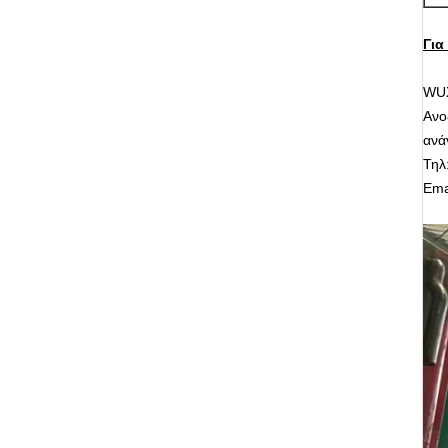
Για
WUX
Ανο
ανά
Τηλ
Ema