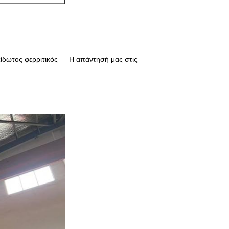
είδωτος φερριτικός — Η απάντησή μας στις