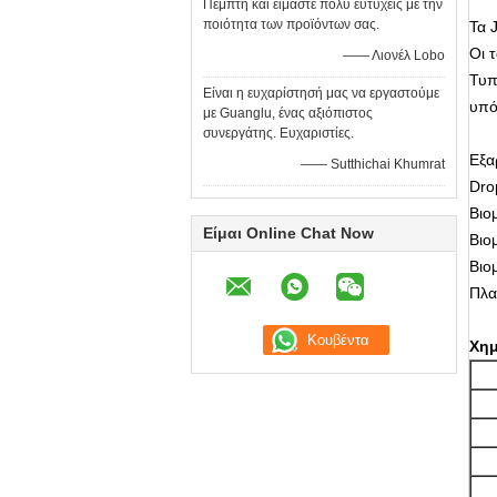
Πέμπτη και είμαστε πολύ ευτυχείς με την
ποιότητα των προϊόντων σας.
Τα 
Οι 
—— Λιονέλ Lobo
Τυπ
Είναι η ευχαρίστησή μας να εργαστούμε
υπό
με Guanglu, ένας αξιόπιστος
συνεργάτης. Ευχαριστίες.
Εξα
—— Sutthichai Khumrat
Dro
Βιο
Είμαι Online Chat Now
Βιο
Βιο
Πλα
Χημ