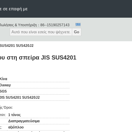
ε σε επαφή με
Πωλήσεις & Υποστήριξη：
86--15190257143
Go
S SUS4201 SUS420J2
ου στη σπείρα JIS SUS4201
Κίνα
Daway
SGS
JIS SUS4201 SUS420J2
ς Όροι:
min:
1 τόνος
Διαπραγματεύσιμα
ς:
αξιόπλοο