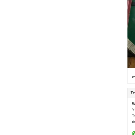
ε
Στ
W
Υ
Τ
Φ