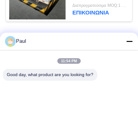
1.4034 Υλικό
Διαπραγματεύσιμα MOQ:1 τόνος
ΕΠΙΚΟΙΝΩΝΊΑ
Λαϊκή κατηγορία
Όλα
Paul
μαρτενσιτικό
Σκληραίνοντας
11:54 PM
ανοξείδωτο
ανοξείδωτο πτώσης
Good day, what product are you looking for?
Φερριτικό
Ειδικά κράματα
ανοξείδωτο
Λουρίδα ανοξείδωτου
Φύλλο και σπείρα
ακρίβειας
ανοξείδωτου
Σύρμα από
γραμμή από