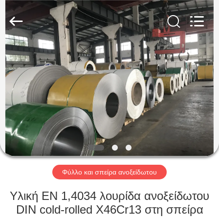
Guanglu
Special
Steel
Co.,
Ltd.
All
Rights
Reserved.
ΣΠΊΤΙ
ΠΡΟΪΌΝΤΑ
ΒΊΝΤΕΟ
ΠΕΡΊΠΟΥ
ΕΜΕΊΣ
Φύλλο και σπείρα ανοξείδωτου
ΓΎΡΟΣ
Υλική EN 1,4034 λουρίδα ανοξείδωτου
ΕΡΓΟΣΤΑΣΊΩΝ
DIN cold-rolled X46Cr13 στη σπείρα