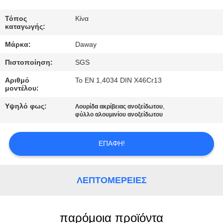
ΠΟΙΟΤΙΚΌΣ
Τόπος
Κίνα
καταγωγής:
ΈΛΕΓΧΟΣ
Μάρκα:
Daway
Πιστοποίηση:
SGS
ΜΑΣ
ΕΛΆΤΕ
Αριθμό
Το EN 1,4034 DIN X46Cr13
μοντέλου:
ΣΕ
Υψηλό φως:
,
Λουρίδα ακρίβειας ανοξείδωτου
ΕΠΑΦΉ
φύλλο αλουμινίου ανοξείδωτου
ΜΕ
ΕΠΑΦΉ!
ΖΗΤΉΣΤΕ
ΈΝΑ
ΛΕΠΤΟΜΈΡΕΙΕΣ
ΑΠΌΣΠΑΣΜΑ
παρόμοια προϊόντα