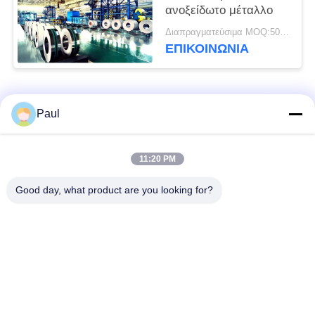
ανοξείδωτο μέταλλο
Διαπραγματεύσιμα MOQ:500 κλ
ΕΠΙΚΟΙΝΩΝΊΑ
Λαϊκή κατηγορία
Όλα
Paul
μαρτενσιτικό
Σκληραίνοντας
11:20 PM
ανοξείδωτο
ανοξείδωτο πτώσης
Good day, what product are you looking for?
Φερριτικό
Ειδικά κράματα
ανοξείδωτο
Λουρίδα ανοξείδωτου
Φύλλο και σπείρα
ακρίβειας
ανοξείδωτου