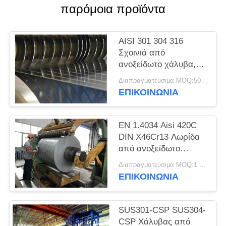
SITEMAP
παρόμοια προϊόντα
PRIVACY
AISI 301 304 316
POLICY
Σχοινιά από
ανοξείδωτο χάλυβα,
λωρίδες ακριβείας,
Διαπραγματεύσιμα MOQ:500 κλ
φύλλα, πλάκες
ΕΠΙΚΟΙΝΩΝΊΑ
EN 1.4034 Aisi 420C
DIN X46Cr13 Λωρίδα
από ανοξείδωτο
χάλυβα ψυχρής
Διαπραγματεύσιμα MOQ:1 τόνος
έλασης σε πηνίο
ΕΠΙΚΟΙΝΩΝΊΑ
SUS301-CSP SUS304-
CSP Χάλυβας από