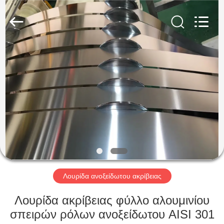
Guanglu
Special
Steel
Co.,
Ltd.
All
Rights
Reserved.
ΣΠΊΤΙ
ΠΡΟΪΌΝΤΑ
ΒΊΝΤΕΟ
ΠΕΡΊΠΟΥ
ΕΜΕΊΣ
Λουρίδα ανοξείδωτου ακρίβειας
ΓΎΡΟΣ
Λουρίδα ακρίβειας φύλλο αλουμινίου
ΕΡΓΟΣΤΑΣΊΩΝ
σπειρών ρόλων ανοξείδωτου AISI 301