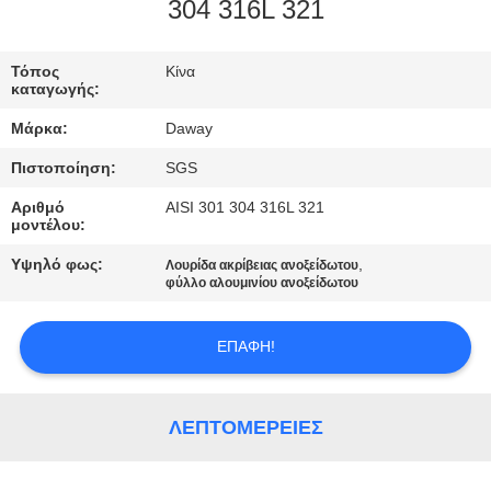
304 316L 321
ΠΟΙΟΤΙΚΌΣ
ΈΛΕΓΧΟΣ
Τόπος
Κίνα
καταγωγής:
Μάρκα:
Daway
ΜΑΣ
Πιστοποίηση:
SGS
ΕΛΆΤΕ
Αριθμό
AISI 301 304 316L 321
ΣΕ
μοντέλου:
ΕΠΑΦΉ
Υψηλό φως:
,
Λουρίδα ακρίβειας ανοξείδωτου
ΜΕ
φύλλο αλουμινίου ανοξείδωτου
ΕΠΑΦΉ!
ΖΗΤΉΣΤΕ
ΈΝΑ
ΑΠΌΣΠΑΣΜΑ
ΛΕΠΤΟΜΈΡΕΙΕΣ