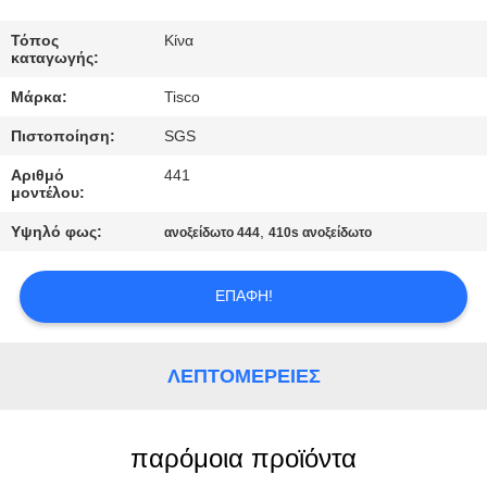
ΠΟΙΟΤΙΚΌΣ
Τόπος
Κίνα
καταγωγής:
ΈΛΕΓΧΟΣ
Μάρκα:
Tisco
Πιστοποίηση:
SGS
ΜΑΣ
ΕΛΆΤΕ
Αριθμό
441
μοντέλου:
ΣΕ
Υψηλό φως:
,
ανοξείδωτο 444
410s ανοξείδωτο
ΕΠΑΦΉ
ΜΕ
ΕΠΑΦΉ!
ΖΗΤΉΣΤΕ
ΛΕΠΤΟΜΈΡΕΙΕΣ
ΈΝΑ
ΑΠΌΣΠΑΣΜΑ
παρόμοια προϊόντα