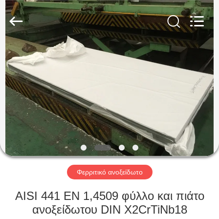
Guanglu
Special
Steel
Co.,
Ltd.
All
Rights
Reserved.
ΣΠΊΤΙ
ΠΡΟΪΌΝΤΑ
ΒΊΝΤΕΟ
ΠΕΡΊΠΟΥ
ΕΜΕΊΣ
Φερριτικό ανοξείδωτο
ΓΎΡΟΣ
AISI 441 EN 1,4509 φύλλο και πιάτο
ΕΡΓΟΣΤΑΣΊΩΝ
ανοξείδωτου DIN X2CrTiNb18