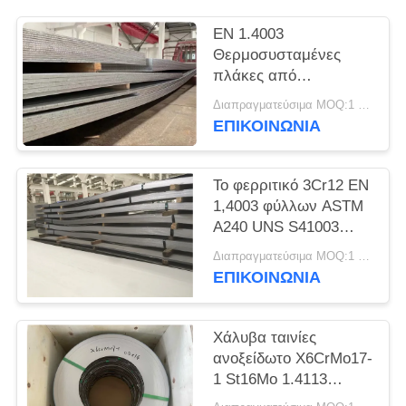
SITEMAP
EN 1.4003
Θερμοσυσταμένες
PRIVACY
πλάκες από
POLICY
ανοξείδωτο χάλυβα
Διαπραγματεύσιμα MOQ:1 τόνος
UNS S41003
ΕΠΙΚΟΙΝΩΝΊΑ
Το φερριτικό 3Cr12 EN
1,4003 φύλλων ASTM
A240 UNS S41003
ανοξείδωτου Unility
Διαπραγματεύσιμα MOQ:1 τόνος
ΕΠΙΚΟΙΝΩΝΊΑ
Χάλυβα ταινίες
ανοξείδωτο X6CrMo17-
1 St16Mo 1.4113
Χάλυβα ταινία ψυχρής