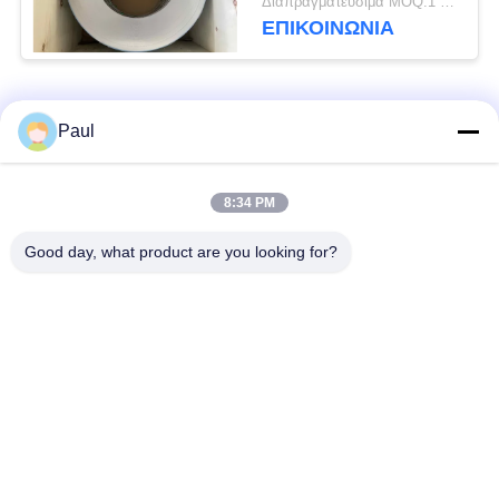
Διαπραγματεύσιμα MOQ:1 τόνος
έλασης
ΕΠΙΚΟΙΝΩΝΊΑ
Λαϊκή κατηγορία
Όλα
Paul
μαρτενσιτικό
Σκληραίνοντας
8:34 PM
ανοξείδωτο
ανοξείδωτο πτώσης
Good day, what product are you looking for?
Φερριτικό
Ειδικά κράματα
ανοξείδωτο
Λουρίδα ανοξείδωτου
Φύλλο και σπείρα
ακρίβειας
ανοξείδωτου
Σύρμα από
γραμμή από
ανοξείδωτο χάλυβα
ανοξείδωτο χάλυβα