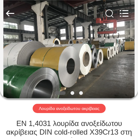
Guanglu
Special
Steel
Co.,
Ltd.
All
Rights
Reserved.
ΣΠΊΤΙ
ΠΡΟΪΌΝΤΑ
ΒΊΝΤΕΟ
ΠΕΡΊΠΟΥ
ΕΜΕΊΣ
Λουρίδα ανοξείδωτου ακρίβειας
ΓΎΡΟΣ
EN 1,4031 λουρίδα ανοξείδωτου
ΕΡΓΟΣΤΑΣΊΩΝ
ακρίβειας DIN cold-rolled X39Cr13 στη