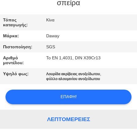
σπείρα
ΠΟΙΟΤΙΚΌΣ
ΈΛΕΓΧΟΣ
Τόπος
Κίνα
καταγωγής:
Μάρκα:
Daway
ΜΑΣ
Πιστοποίηση:
SGS
ΕΛΆΤΕ
Αριθμό
Το EN 1,4031, DIN X39Cr13
ΣΕ
μοντέλου:
ΕΠΑΦΉ
Υψηλό φως:
,
Λουρίδα ακρίβειας ανοξείδωτου
ΜΕ
φύλλο αλουμινίου ανοξείδωτου
ΕΠΑΦΉ!
ΖΗΤΉΣΤΕ
ΈΝΑ
ΑΠΌΣΠΑΣΜΑ
ΛΕΠΤΟΜΈΡΕΙΕΣ