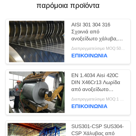
SITEMAP
παρόμοια προϊόντα
PRIVACY
AISI 301 304 316
POLICY
Σχοινιά από
ανοξείδωτο χάλυβα,
λωρίδες ακριβείας,
Διαπραγματεύσιμα MOQ:500 κλ
φύλλα, πλάκες
ΕΠΙΚΟΙΝΩΝΊΑ
EN 1.4034 Aisi 420C
DIN X46Cr13 Λωρίδα
από ανοξείδωτο
χάλυβα ψυχρής
Διαπραγματεύσιμα MOQ:1 τόνος
έλασης σε πηνίο
ΕΠΙΚΟΙΝΩΝΊΑ
SUS301-CSP SUS304-
CSP Χάλυβας από