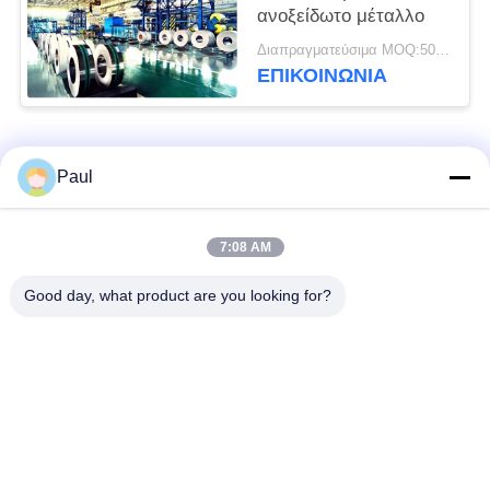
ανοξείδωτο μέταλλο
Διαπραγματεύσιμα MOQ:500 κλ
ΕΠΙΚΟΙΝΩΝΊΑ
Λαϊκή κατηγορία
Όλα
Paul
μαρτενσιτικό
Σκληραίνοντας
7:08 AM
ανοξείδωτο
ανοξείδωτο πτώσης
Good day, what product are you looking for?
Φερριτικό
Ειδικά κράματα
ανοξείδωτο
Λουρίδα ανοξείδωτου
Φύλλο και σπείρα
ακρίβειας
ανοξείδωτου