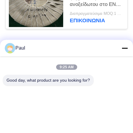
ανοξείδωτου στο EN
1,4120 DIN
Διαπραγματεύσιμα MOQ:1 τόνος
X20CrMo13 σπειρών
ΕΠΙΚΟΙΝΩΝΊΑ
Λαϊκή κατηγορία
Όλα
Paul
μαρτενσιτικό
Σκληραίνοντας
9:25 AM
ανοξείδωτο
ανοξείδωτο πτώσης
Good day, what product are you looking for?
Φερριτικό
Ειδικά κράματα
ανοξείδωτο
Λουρίδα ανοξείδωτου
Φύλλο και σπείρα
ακρίβειας
ανοξείδωτου