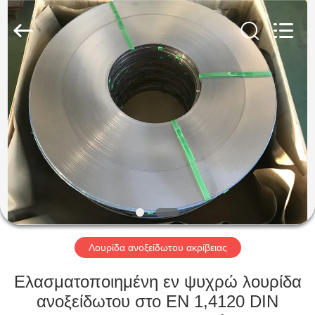
Guanglu
Special
Steel
Co.,
Ltd.
All
Rights
Reserved.
ΣΠΊΤΙ
ΠΡΟΪΌΝΤΑ
ΒΊΝΤΕΟ
ΠΕΡΊΠΟΥ
ΕΜΕΊΣ
Λουρίδα ανοξείδωτου ακρίβειας
ΓΎΡΟΣ
Ελασματοποιημένη εν ψυχρώ λουρίδα
ΕΡΓΟΣΤΑΣΊΩΝ
ανοξείδωτου στο EN 1,4120 DIN