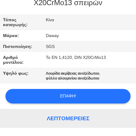
X20CrMo13 σπειρών
ΠΟΙΟΤΙΚΌΣ
ΈΛΕΓΧΟΣ
Τόπος
Κίνα
καταγωγής:
Μάρκα:
Daway
ΜΑΣ
Πιστοποίηση:
SGS
ΕΛΆΤΕ
Αριθμό
Το EN 1,4120, DIN X20CrMo13
ΣΕ
μοντέλου:
ΕΠΑΦΉ
Υψηλό φως:
,
Λουρίδα ακρίβειας ανοξείδωτου
ΜΕ
φύλλο αλουμινίου ανοξείδωτου
ΕΠΑΦΉ!
ΖΗΤΉΣΤΕ
ΈΝΑ
ΑΠΌΣΠΑΣΜΑ
ΛΕΠΤΟΜΈΡΕΙΕΣ