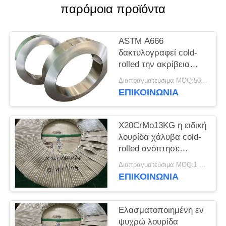
SITEMAP
παρόμοια προϊόντα
PRIVACY
ASTM A666
POLICY
δακτυλογραφεί cold-
rolled την ακρίβεια
σπείρα ανοξείδωτου
Διαπραγματεύσιμα MOQ:500 κλ
301
ΕΠΙΚΟΙΝΩΝΊΑ
X20CrMo13KG η ειδική
λουρίδα χάλυβα cold-
rolled ανόπτησε
φωτεινό τελειώνει την
Διαπραγματεύσιμα MOQ:1 τόνος
άκρη περικοπών
ΕΠΙΚΟΙΝΩΝΊΑ
Ελασματοποιημένη εν
ψυχρώ λουρίδα