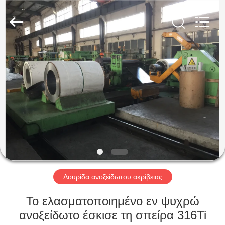
Guanglu
Special
Steel
Co.,
Ltd.
All
Rights
Reserved.
ΣΠΊΤΙ
ΠΡΟΪΌΝΤΑ
ΒΊΝΤΕΟ
ΠΕΡΊΠΟΥ
ΕΜΕΊΣ
Λουρίδα ανοξείδωτου ακρίβειας
ΓΎΡΟΣ
Το ελασματοποιημένο εν ψυχρώ
ΕΡΓΟΣΤΑΣΊΩΝ
ανοξείδωτο έσκισε τη σπείρα 316Ti