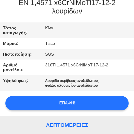
EN 1,4571 x6CrNiMoTi17-12-2
ΠΟΙΟΤΙΚΌΣ
λουρίδων
ΈΛΕΓΧΟΣ
Τόπος
Κίνα
καταγωγής:
ΜΑΣ
Μάρκα:
Tisco
ΕΛΆΤΕ
Πιστοποίηση:
SGS
ΣΕ
Αριθμό
316Ti 1,4571 x6CrNiMoTi17-12-2
ΕΠΑΦΉ
μοντέλου:
ΜΕ
Υψηλό φως:
,
Λουρίδα ακρίβειας ανοξείδωτου
φύλλο αλουμινίου ανοξείδωτου
ΖΗΤΉΣΤΕ
ΕΠΑΦΉ!
ΈΝΑ
ΑΠΌΣΠΑΣΜΑ
ΛΕΠΤΟΜΈΡΕΙΕΣ