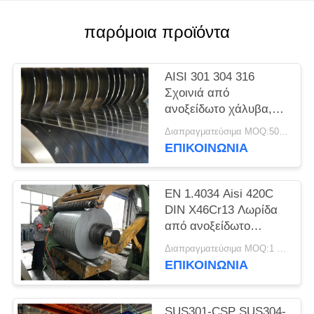
SITEMAP
παρόμοια προϊόντα
PRIVACY
POLICY
AISI 301 304 316
Σχοινιά από
ανοξείδωτο χάλυβα,
λωρίδες ακριβείας,
Διαπραγματεύσιμα MOQ:500 κλ
φύλλα, πλάκες
ΕΠΙΚΟΙΝΩΝΊΑ
EN 1.4034 Aisi 420C
DIN X46Cr13 Λωρίδα
από ανοξείδωτο
χάλυβα ψυχρής
Διαπραγματεύσιμα MOQ:1 τόνος
έλασης σε πηνίο
ΕΠΙΚΟΙΝΩΝΊΑ
SUS301-CSP SUS304-