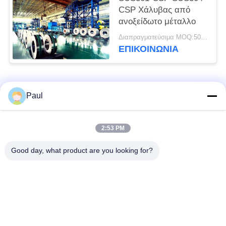
CSP Χάλυβας από
ανοξείδωτο μέταλλο
Διαπραγματεύσιμα MOQ:500 κλ
ΕΠΙΚΟΙΝΩΝΊΑ
Λαϊκή κατηγορία
Όλα
Paul
μαρτενσιτικό
Σκληραίνοντας
2:53 PM
ανοξείδωτο
ανοξείδωτο πτώσης
Good day, what product are you looking for?
Φερριτικό
Ειδικά κράματα
ανοξείδωτο
Λουρίδα ανοξείδωτου
Φύλλο και σπείρα
ακρίβειας
ανοξείδωτου