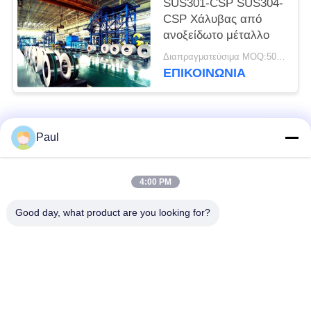
SUS301-CSP SUS304-
CSP Χάλυβας από
ανοξείδωτο μέταλλο
Διαπραγματεύσιμα MOQ:500 κλ
ΕΠΙΚΟΙΝΩΝΊΑ
Λαϊκή κατηγορία
Όλα
Paul
μαρτενσιτικό
Σκληραίνοντας
4:00 PM
ανοξείδωτο
ανοξείδωτο πτώσης
Good day, what product are you looking for?
Φερριτικό
Ειδικά κράματα
ανοξείδωτο
Λουρίδα ανοξείδωτου
Φύλλο και σπείρα
ακρίβειας
ανοξείδωτου