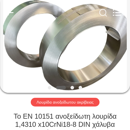
Guanglu
Special
Steel
Co.,
Ltd.
All
Rights
Reserved.
ΣΠΊΤΙ
ΠΡΟΪΌΝΤΑ
ΒΊΝΤΕΟ
ΠΕΡΊΠΟΥ
ΕΜΕΊΣ
Λουρίδα ανοξείδωτου ακρίβειας
ΓΎΡΟΣ
Το EN 10151 ανοξείδωτη λουρίδα
ΕΡΓΟΣΤΑΣΊΩΝ
1,4310 x10CrNi18-8 DIN χάλυβα