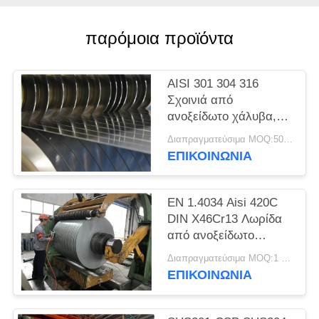
SITEMAP
παρόμοια προϊόντα
PRIVACY
POLICY
AISI 301 304 316
Σχοινιά από
ανοξείδωτο χάλυβα,
λωρίδες ακριβείας,
Διαπραγματεύσιμα MOQ:500 κλ
φύλλα, πλάκες
ΕΠΙΚΟΙΝΩΝΊΑ
EN 1.4034 Aisi 420C
DIN X46Cr13 Λωρίδα
από ανοξείδωτο
χάλυβα ψυχρής
Διαπραγματεύσιμα MOQ:1 τόνος
έλασης σε πηνίο
ΕΠΙΚΟΙΝΩΝΊΑ