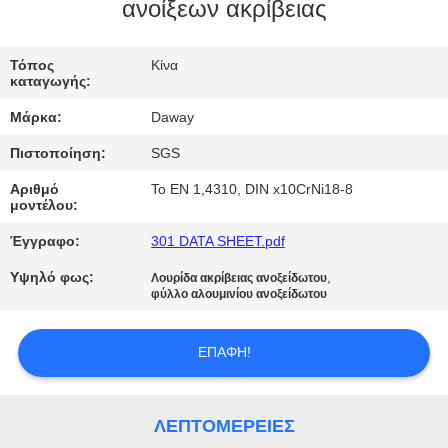
ανοίξεων ακρίβειας
ΠΟΙΟΤΙΚΌΣ
ΈΛΕΓΧΟΣ
Τόπος
Κίνα
καταγωγής:
Μάρκα:
Daway
ΜΑΣ
Πιστοποίηση:
SGS
ΕΛΆΤΕ
Αριθμό
Το EN 1,4310, DIN x10CrNi18-8
ΣΕ
μοντέλου:
ΕΠΑΦΉ
Έγγραφο:
301 DATA SHEET.pdf
ΜΕ
Υψηλό φως:
,
Λουρίδα ακρίβειας ανοξείδωτου
φύλλο αλουμινίου ανοξείδωτου
ΖΗΤΉΣΤΕ
ΕΠΑΦΉ!
ΈΝΑ
ΑΠΌΣΠΑΣΜΑ
ΛΕΠΤΟΜΈΡΕΙΕΣ