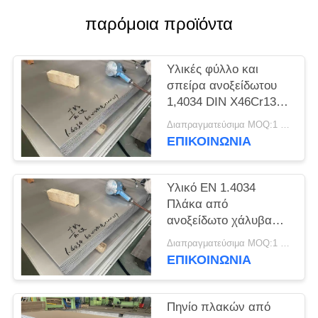
SITEMAP
παρόμοια προϊόντα
PRIVACY
Υλικές φύλλο και
POLICY
σπείρα ανοξείδωτου
1,4034 DIN X46Cr13
EN
Διαπραγματεύσιμα MOQ:1 τόνος
ΕΠΙΚΟΙΝΩΝΊΑ
Υλικό EN 1.4034
Πλάκα από
ανοξείδωτο χάλυβα
DIN X46Cr13
Διαπραγματεύσιμα MOQ:1 τόνος
ΕΠΙΚΟΙΝΩΝΊΑ
Πηνίο πλακών από