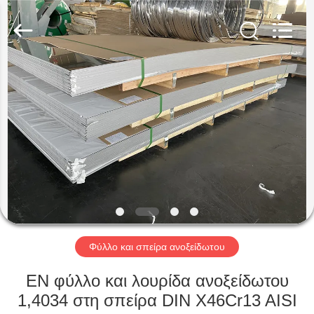
Guanglu
Special
Steel
Co.,
Ltd.
All
Rights
Reserved.
ΣΠΊΤΙ
ΠΡΟΪΌΝΤΑ
ΒΊΝΤΕΟ
ΠΕΡΊΠΟΥ
ΕΜΕΊΣ
Φύλλο και σπείρα ανοξείδωτου
ΓΎΡΟΣ
EN φύλλο και λουρίδα ανοξείδωτου
ΕΡΓΟΣΤΑΣΊΩΝ
1,4034 στη σπείρα DIN X46Cr13 AISI