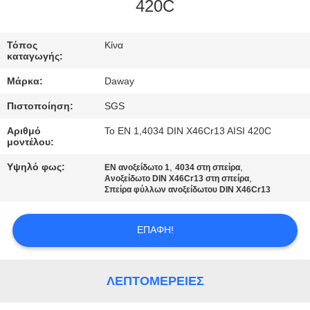
420C
ΠΟΙΟΤΙΚΌΣ
ΈΛΕΓΧΟΣ
Τόπος
Κίνα
καταγωγής:
Μάρκα:
Daway
ΜΑΣ
Πιστοποίηση:
SGS
ΕΛΆΤΕ
Αριθμό
Το EN 1,4034 DIN X46Cr13 AISI 420C
ΣΕ
μοντέλου:
ΕΠΑΦΉ
Υψηλό φως:
,
,
EN ανοξείδωτο 1
4034 στη σπείρα
,
ΜΕ
Ανοξείδωτο DIN X46Cr13 στη σπείρα
Σπείρα φύλλων ανοξείδωτου DIN X46Cr13
ΖΗΤΉΣΤΕ
ΕΠΑΦΉ!
ΈΝΑ
ΑΠΌΣΠΑΣΜΑ
ΛΕΠΤΟΜΈΡΕΙΕΣ