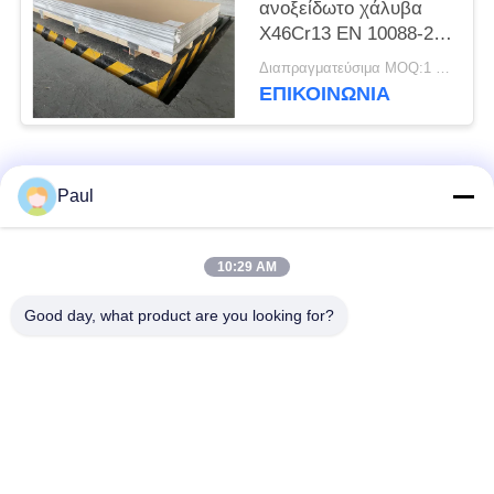
ανοξείδωτο χάλυβα
X46Cr13 EN 10088-2
1.4034 Υλικό
Διαπραγματεύσιμα MOQ:1 τόνος
ΕΠΙΚΟΙΝΩΝΊΑ
Λαϊκή κατηγορία
Όλα
Paul
μαρτενσιτικό
Σκληραίνοντας
10:29 AM
ανοξείδωτο
ανοξείδωτο πτώσης
Good day, what product are you looking for?
Φερριτικό
Ειδικά κράματα
ανοξείδωτο
Λουρίδα ανοξείδωτου
Φύλλο και σπείρα
ακρίβειας
ανοξείδωτου