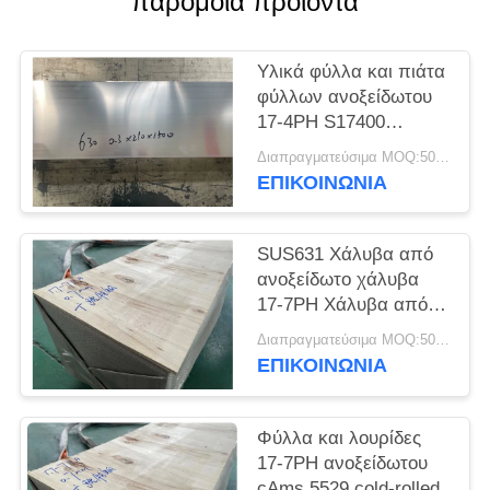
παρόμοια προϊόντα
SITEMAP
Υλικά φύλλα και πιάτα
PRIVACY
φύλλων ανοξείδωτου
POLICY
17-4PH S17400
SUS630
Διαπραγματεύσιμα MOQ:500 κλ
ΕΠΙΚΟΙΝΩΝΊΑ
SUS631 Χάλυβα από
ανοξείδωτο χάλυβα
17-7PH Χάλυβα από
ανοξείδωτο χάλυβα
Διαπραγματεύσιμα MOQ:500 κλ
ΕΠΙΚΟΙΝΩΝΊΑ
Φύλλα και λουρίδες
17-7PH ανοξείδωτου
cAms 5529 cold-rolled