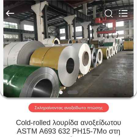
Guanglu
Special
Steel
Co.,
Ltd.
All
Rights
Reserved.
ΣΠΊΤΙ
ΠΡΟΪΌΝΤΑ
ΒΊΝΤΕΟ
ΠΕΡΊΠΟΥ
ΕΜΕΊΣ
Σκληραίνοντας ανοξείδωτο πτώσης
ΓΎΡΟΣ
Cold-rolled λουρίδα ανοξείδωτου
ΕΡΓΟΣΤΑΣΊΩΝ
ASTM A693 632 PH15-7Mo στη