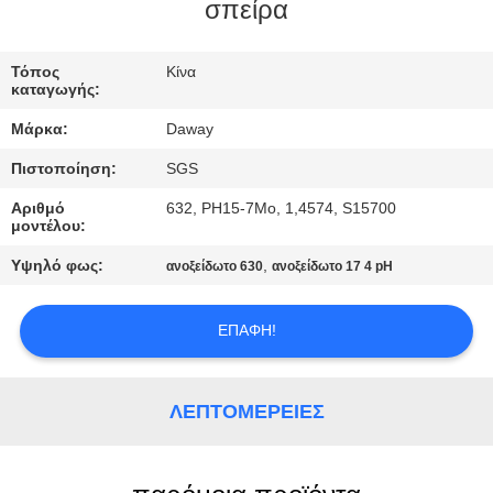
σπείρα
ΠΟΙΟΤΙΚΌΣ
ΈΛΕΓΧΟΣ
Τόπος
Κίνα
καταγωγής:
Μάρκα:
Daway
ΜΑΣ
Πιστοποίηση:
SGS
ΕΛΆΤΕ
Αριθμό
632, PH15-7Mo, 1,4574, S15700
ΣΕ
μοντέλου:
ΕΠΑΦΉ
Υψηλό φως:
,
ανοξείδωτο 630
ανοξείδωτο 17 4 pH
ΜΕ
ΕΠΑΦΉ!
ΖΗΤΉΣΤΕ
ΈΝΑ
ΛΕΠΤΟΜΈΡΕΙΕΣ
ΑΠΌΣΠΑΣΜΑ