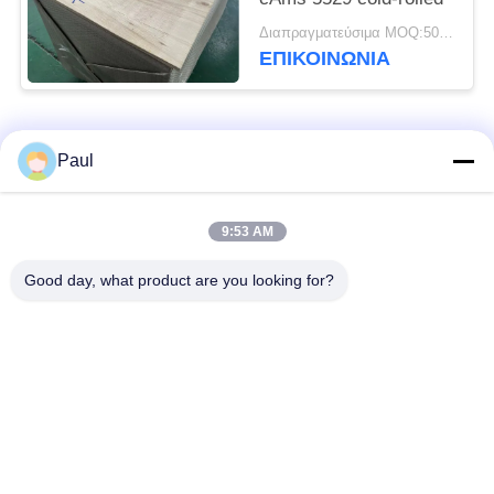
Διαπραγματεύσιμα MOQ:500 ΚΛ
ΕΠΙΚΟΙΝΩΝΊΑ
Λαϊκή κατηγορία
Όλα
Paul
μαρτενσιτικό
Σκληραίνοντας
9:53 AM
ανοξείδωτο
ανοξείδωτο πτώσης
Good day, what product are you looking for?
Φερριτικό
Ειδικά κράματα
ανοξείδωτο
Λουρίδα ανοξείδωτου
Φύλλο και σπείρα
ακρίβειας
ανοξείδωτου