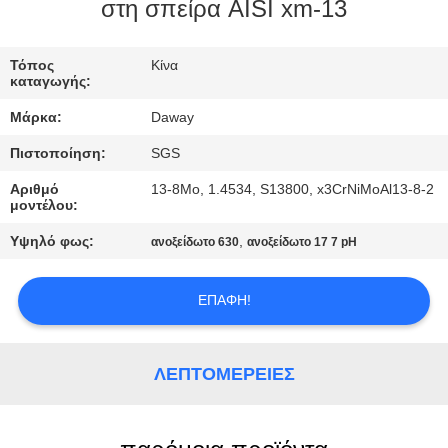
στη σπείρα AISI xm-13
ΠΟΙΟΤΙΚΌΣ
ΈΛΕΓΧΟΣ
Τόπος
Κίνα
καταγωγής:
Μάρκα:
Daway
ΜΑΣ
Πιστοποίηση:
SGS
ΕΛΆΤΕ
Αριθμό
13-8Mo, 1.4534, S13800, x3CrNiMoAl13-8-2
ΣΕ
μοντέλου:
ΕΠΑΦΉ
Υψηλό φως:
,
ανοξείδωτο 630
ανοξείδωτο 17 7 pH
ΜΕ
ΕΠΑΦΉ!
ΖΗΤΉΣΤΕ
ΈΝΑ
ΛΕΠΤΟΜΈΡΕΙΕΣ
ΑΠΌΣΠΑΣΜΑ