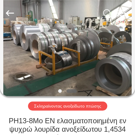
Guanglu
Special
Steel
Co.,
Ltd.
All
Rights
Reserved.
ΣΠΊΤΙ
ΠΡΟΪΌΝΤΑ
ΒΊΝΤΕΟ
ΠΕΡΊΠΟΥ
ΕΜΕΊΣ
Σκληραίνοντας ανοξείδωτο πτώσης
ΓΎΡΟΣ
PH13-8Mo EN ελασματοποιημένη εν
ΕΡΓΟΣΤΑΣΊΩΝ
ψυχρώ λουρίδα ανοξείδωτου 1,4534