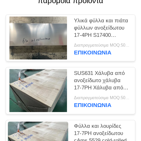
παρόμοια προϊόντα
SITEMAP
Υλικά φύλλα και πιάτα
PRIVACY
φύλλων ανοξείδωτου
POLICY
17-4PH S17400
SUS630
Διαπραγματεύσιμα MOQ:500 κλ
ΕΠΙΚΟΙΝΩΝΊΑ
SUS631 Χάλυβα από
ανοξείδωτο χάλυβα
17-7PH Χάλυβα από
ανοξείδωτο χάλυβα
Διαπραγματεύσιμα MOQ:500 κλ
ΕΠΙΚΟΙΝΩΝΊΑ
Φύλλα και λουρίδες
17-7PH ανοξείδωτου
cAms 5529 cold-rolled