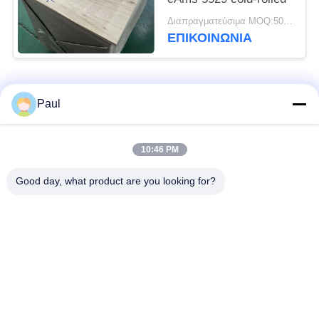
Διαπραγματεύσιμα MOQ:500 ΚΛ
ΕΠΙΚΟΙΝΩΝΊΑ
Λαϊκή κατηγορία
Όλα
Paul
μαρτενσιτικό
Σκληραίνοντας
10:46 PM
ανοξείδωτο
ανοξείδωτο πτώσης
Good day, what product are you looking for?
Φερριτικό
Ειδικά κράματα
ανοξείδωτο
Λουρίδα ανοξείδωτου
Φύλλο και σπείρα
ακρίβειας
ανοξείδωτου