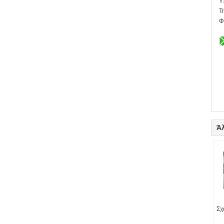
Υ
Τ
Φ
Ά
Σχ