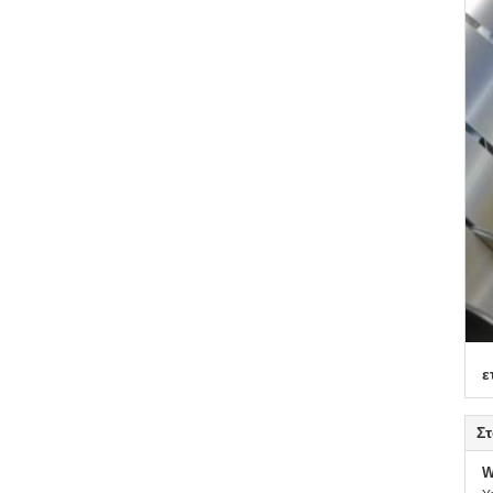
ε
Στ
W