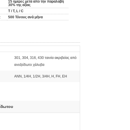
15 ημέρες μετά από την παραλαβή
30% της αξίας
T / T, L / C
:
500 Τόνους ανά μήνα
301, 304, 316, 430 ταινία ακριβείας από
ανοξείδωτο χάλυβα
:
ΑΝΝ, 1/4H, 1/2H, 3/4H, H, FH, EH
ίδωτου