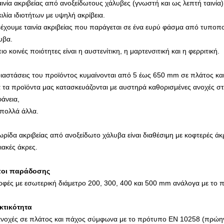
αινία ακριβείας από ανοξείδωτους χάλυβες (γνωστή και ως λεπτή ταινία
κιλία ιδιοτήτων με υψηλή ακρίβεια.
έχουμε ταινία ακριβείας που παράγεται σε ένα ευρύ φάσμα από τυποποι
υβα.
ιο κοινές ποιότητες είναι η αυστενίτικη, η μαρτενσιτική και η φερριτική.
διαστάσεις του προϊόντος κυμαίνονται από 5 έως 650 mm σε πλάτος κα
 τα προϊόντα μας κατασκευάζονται με αυστηρά καθορισμένες ανοχές στ
φάνεια,
 πολλά άλλα.
ωρίδα ακριβείας από ανοξείδωτο χάλυβα είναι διαθέσιμη με κοφτερές άκ
ιακές άκρες.
οι παράδοσης
οφές με εσωτερική διάμετρο 200, 300, 400 και 500 mm ανάλογα με το πλ
κτικότητα
ανοχές σε πλάτος και πάχος σύμφωνα με το πρότυπο EN 10258 (πρώη