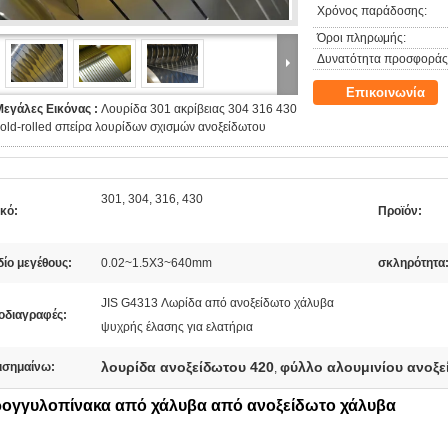
Χρόνος παράδοσης:
Όροι πληρωμής:
Δυνατότητα προσφοράς
Επικοινωνία
Μεγάλες Εικόνας :
Λουρίδα 301 ακρίβειας 304 316 430
old-rolled σπείρα λουρίδων σχισμών ανοξείδωτου
301, 304, 316, 430
κό:
Προϊόν:
ίο μεγέθους:
0.02~1.5X3~640mm
σκληρότητα
JIS G4313 Λωρίδα από ανοξείδωτο χάλυβα
οδιαγραφές:
ψυχρής έλασης για ελατήρια
λουρίδα ανοξείδωτου 420
φύλλο αλουμινίου ανοξε
ισημαίνω:
,
ρογγυλοπίνακα από χάλυβα από ανοξείδωτο χάλυβα