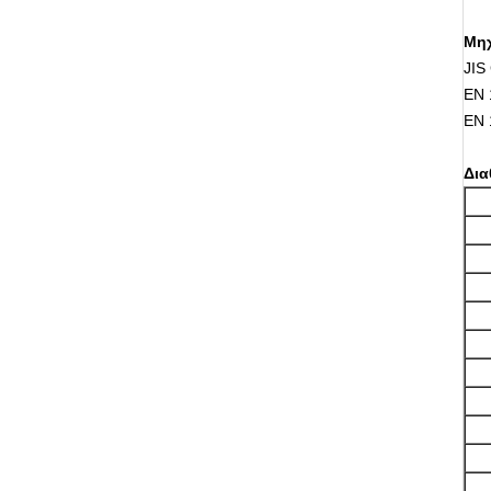
Μηχ
JIS
EN 
EN 
Δια