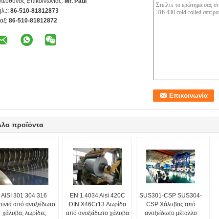
πεύθυνος Επικοινωνίας:
Mr. Paul
ηλ.::
86-510-81812873
αξ:
86-510-81812872
λλα προϊόντα
AISI 301 304 316
EN 1.4034 Aisi 420C
SUS301-CSP SUS304-
οινιά από ανοξείδωτο
DIN X46Cr13 Λωρίδα
CSP Χάλυβας από
χάλυβα, λωρίδες
από ανοξείδωτο χάλυβα
ανοξείδωτο μέταλλο