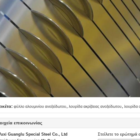
,
,
τικέτα:
φύλλο αλουμινίου ανοξείδωτου
λουρίδα ακρίβειας ανοξείδωτου
λουρίδα 
οιχεία επικοινωνίας
uxi Guanglu Special Steel Co., Ltd
Στείλετε το ερώτημά 