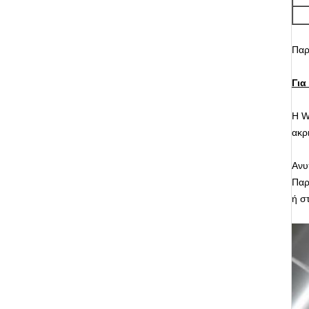
Παρ
Για
Η W
ακρι
Ανυ
Παρ
ή σ