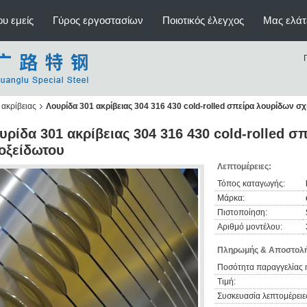
υ εμείς
Γύρος εργοστασίων
Ποιοτικός έλεγχος
Μας ελάτ
ακρίβειας
Λουρίδα 301 ακρίβειας 304 316 430 cold-rolled σπείρα λουρίδων σ
υρίδα 301 ακρίβειας 304 316 430 cold-rolled 
οξείδωτου
Λεπτομέρειες:
Τόπος καταγωγής:
Μάρκα:
Πιστοποίηση:
Αριθμό μοντέλου:
Πληρωμής & Αποστολή
Ποσότητα παραγγελίας 
Τιμή:
Συσκευασία λεπτομέρειε