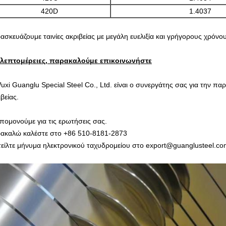
420D
1.4037
ασκευάζουμε ταινίες ακριβείας με μεγάλη ευελιξία και γρήγορους χρόνο
 λεπτομέρειες, παρακαλούμε επικοινωνήστε
uxi Guanglu Special Steel Co., Ltd. είναι ο συνεργάτης σας για την π
βείας.
πομονούμε για τις ερωτήσεις σας.
ακαλώ καλέστε στο +86 510-8181-2873
τείλτε μήνυμα ηλεκτρονικού ταχυδρομείου στο export@guanglusteel.c