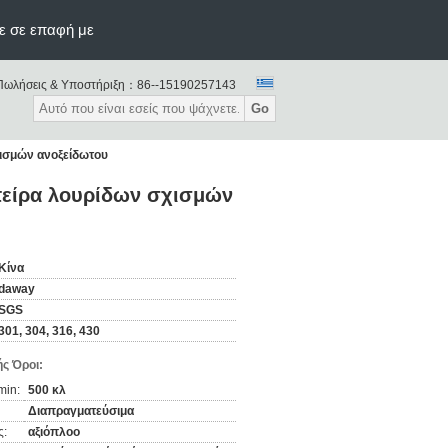
ε σε επαφή με
Πωλήσεις & Υποστήριξη：
86--15190257143
Go
χισμών ανοξείδωτου
σπείρα λουρίδων σχισμών
Κίνα
daway
SGS
301, 304, 316, 430
ς Όροι:
min:
500 κλ
Διαπραγματεύσιμα
ς:
αξιόπλοο