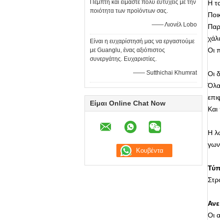
Πέμπτη και είμαστε πολύ ευτυχείς με την
Η τ
ποιότητα των προϊόντων σας.
Ποι
—— Λιονέλ Lobo
Παρ
χάλ
Είναι η ευχαρίστησή μας να εργαστούμε
Οι π
με Guanglu, ένας αξιόπιστος
συνεργάτης. Ευχαριστίες.
—— Sutthichai Khumrat
Οι 
Όλα
επι
Είμαι Online Chat Now
Και
Η λ
γων
Τύπ
Στρ
Ανε
Οι 