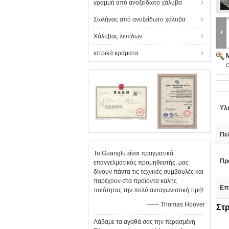
γραμμή από ανοξείδωτο χάλυβα
Σωλήνας από ανοξείδωτο χάλυβα
Χάλυβας λεπίδων
ιατρικά κράματα
c
Υλι
Πεδ
Το Guanglu είναι πραγματικά
Πρ
επαγγελματικός προμηθευτής, μας
δίνουν πάντα τις τεχνικές συμβουλές και
παρέχουν στα προϊόντα καλής
Επ
ποιότητας την πολύ ανταγωνιστική τιμή!
—— Thomas Hoover
Στ
Λάβαμε τα αγαθά σας την περασμένη