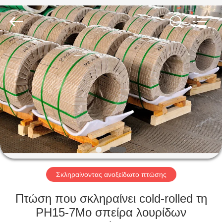
Guanglu
Special
Steel
Co.,
Ltd.
All
Rights
Reserved.
ΣΠΊΤΙ
ΠΡΟΪΌΝΤΑ
ΒΊΝΤΕΟ
ΠΕΡΊΠΟΥ
ΕΜΕΊΣ
Σκληραίνοντας ανοξείδωτο πτώσης
ΓΎΡΟΣ
Πτώση που σκληραίνει cold-rolled τη
ΕΡΓΟΣΤΑΣΊΩΝ
PH15-7Mo σπείρα λουρίδων