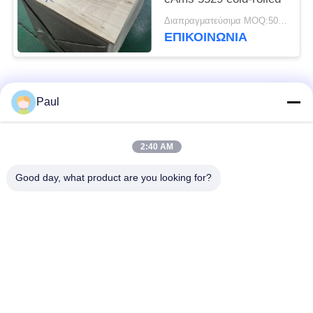
Διαπραγματεύσιμα MOQ:500 ΚΛ
ΕΠΙΚΟΙΝΩΝΊΑ
Λαϊκή κατηγορία
Όλα
Paul
μαρτενσιτικό
Σκληραίνοντας
2:40 AM
ανοξείδωτο
ανοξείδωτο πτώσης
Good day, what product are you looking for?
Φερριτικό
Ειδικά κράματα
ανοξείδωτο
Λουρίδα ανοξείδωτου
Φύλλο και σπείρα
ακρίβειας
ανοξείδωτου