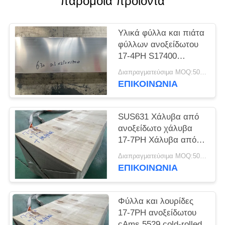
παρόμοια προϊόντα
SITEMAP
Υλικά φύλλα και πιάτα
PRIVACY
φύλλων ανοξείδωτου
POLICY
17-4PH S17400
SUS630
Διαπραγματεύσιμα MOQ:500 κλ
ΕΠΙΚΟΙΝΩΝΊΑ
SUS631 Χάλυβα από
ανοξείδωτο χάλυβα
17-7PH Χάλυβα από
ανοξείδωτο χάλυβα
Διαπραγματεύσιμα MOQ:500 κλ
ΕΠΙΚΟΙΝΩΝΊΑ
Φύλλα και λουρίδες
17-7PH ανοξείδωτου
cAms 5529 cold-rolled