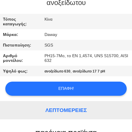
ανοξείδωτου
ΠΟΙΟΤΙΚΌΣ
ΈΛΕΓΧΟΣ
Τόπος
Κίνα
καταγωγής:
Μάρκα:
Daway
ΜΑΣ
Πιστοποίηση:
SGS
ΕΛΆΤΕ
Αριθμό
PH15-7Mo, το EN 1,4574, UNS S15700, AISI
ΣΕ
μοντέλου:
632
ΕΠΑΦΉ
Υψηλό φως:
,
ανοξείδωτο 630
ανοξείδωτο 17 7 pH
ΜΕ
ΕΠΑΦΉ!
ΖΗΤΉΣΤΕ
ΈΝΑ
ΛΕΠΤΟΜΈΡΕΙΕΣ
ΑΠΌΣΠΑΣΜΑ