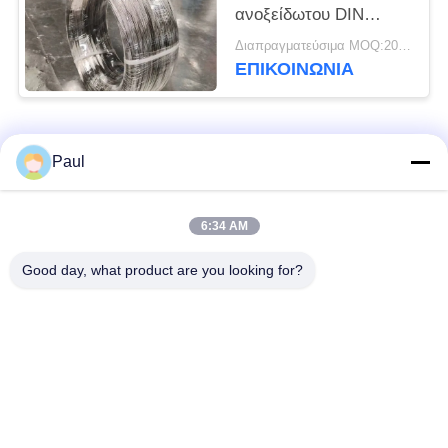
ανοξείδωτου DIN
1,4568 17-7PH
Διαπραγματεύσιμα MOQ:200 ΚΛ
SUS631
ΕΠΙΚΟΙΝΩΝΊΑ
Λαϊκή κατηγορία
Όλα
Paul
μαρτενσιτικό
Σκληραίνοντας
6:34 AM
ανοξείδωτο
ανοξείδωτο πτώσης
Good day, what product are you looking for?
Φερριτικό
Ειδικά κράματα
ανοξείδωτο
Λουρίδα ανοξείδωτου
Φύλλο και σπείρα
ακρίβειας
ανοξείδωτου