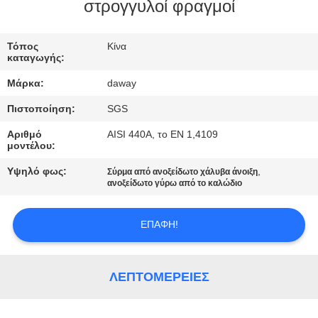
στρογγυλοί φραγμοί
ΠΟΙΟΤΙΚΌΣ
ΈΛΕΓΧΟΣ
Τόπος
Κίνα
καταγωγής:
Μάρκα:
daway
ΜΑΣ
Πιστοποίηση:
SGS
ΕΛΆΤΕ
Αριθμό
AISI 440A, το EN 1,4109
ΣΕ
μοντέλου:
ΕΠΑΦΉ
Υψηλό φως:
,
Σύρμα από ανοξείδωτο χάλυβα άνοιξη
ΜΕ
ανοξείδωτο γύρω από το καλώδιο
ΕΠΑΦΉ!
ΖΗΤΉΣΤΕ
ΈΝΑ
ΑΠΌΣΠΑΣΜΑ
ΛΕΠΤΟΜΈΡΕΙΕΣ