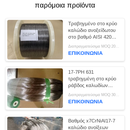
SITEMAP
παρόμοια προϊόντα
PRIVACY
Τραβηγμένο στο κρύο
POLICY
καλώδιο ανοξείδωτου
στο βαθμό AISI 420
σπειρών για τις
Διαπραγματεύσιμα MOQ:200 ΚΛ
βελόνες
ΕΠΙΚΟΙΝΩΝΊΑ
17-7PH 631
τραβηγμένη στο κρύο
ράβδος καλωδίων
ανοξείδωτου 1,4568
Διαπραγματεύσιμα MOQ:300 ΚΛ
γύρω από το φραγμό
ΕΠΙΚΟΙΝΩΝΊΑ
Βαθμός x7CrNiAl17-7
καλώδιο ανοίξεων