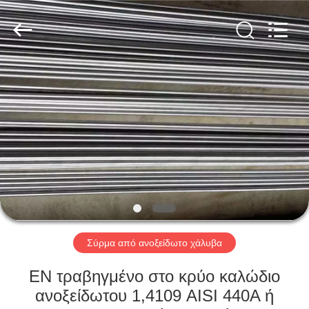
Guanglu
Special
Steel
Co.,
Ltd.
All
Rights
Reserved.
ΣΠΊΤΙ
ΠΡΟΪΌΝΤΑ
ΒΊΝΤΕΟ
ΠΕΡΊΠΟΥ
ΕΜΕΊΣ
Σύρμα από ανοξείδωτο χάλυβα
ΓΎΡΟΣ
EN τραβηγμένο στο κρύο καλώδιο
ΕΡΓΟΣΤΑΣΊΩΝ
ανοξείδωτου 1,4109 AISI 440A ή