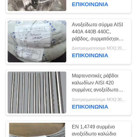
ΕΠΙΚΟΙΝΩΝΊΑ
ΠΟΙΟΤΙΚΌΣ
ΈΛΕΓΧΟΣ
Ανοξείδωτο σύρμα AISI
440A 440B 440C,
ΜΑΣ
ράβδος, συρματόσχοινο,
μπάρα
ΕΛΆΤΕ
Διαπραγματεύσιμα MOQ:200 ΚΛ
ΕΠΙΚΟΙΝΩΝΊΑ
ΣΕ
ΕΠΑΦΉ
Μαρτενσιτικές ράβδοι
ΜΕ
καλωδίων AISI 420
συρμένες ανοξείδωτο
γύρω από τους
ΖΗΤΉΣΤΕ
Διαπραγματεύσιμα MOQ:300 ΚΛ
φραγμούς
ΕΠΙΚΟΙΝΩΝΊΑ
ΈΝΑ
ΑΠΌΣΠΑΣΜΑ
EN 1,4749 συρμένο
ανοξείδωτο καλώδιο