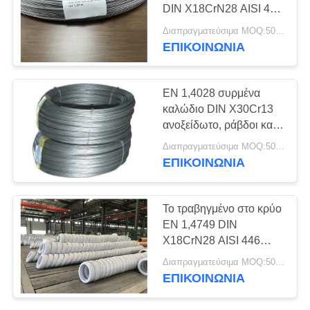
SITEMAP
DIN X18CrN28 AISI 446
για τη σφράγιση γυαλιού
Διαπραγματεύσιμα MOQ:500 κλ
PRIVACY
ΕΠΙΚΟΙΝΩΝΊΑ
POLICY
EN 1,4028 συρμένα
καλώδιο DIN X30Cr13
ανοξείδωτο, ράβδοι και
AISI 420B γύρω από
Διαπραγματεύσιμα MOQ:500 κλ
τους φραγμούς
ΕΠΙΚΟΙΝΩΝΊΑ
Το τραβηγμένο στο κρύο
EN 1,4749 DIN
X18CrN28 AISI 446
καλωδίων ανοξείδωτου
Διαπραγματεύσιμα MOQ:500 κλ
φωτεινό
ΕΠΙΚΟΙΝΩΝΊΑ