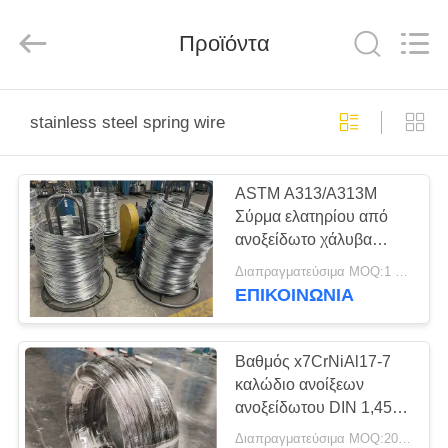
Guanglu
Special
Steel
Co.,
Προϊόντα
Ltd.
All
Rights
Reserved.
ΣΠΊΤΙ
stainless steel spring wire
ΠΡΟΪΌΝΤΑ
ASTM A313/A313M
Σύρμα ελατηρίου από
ΒΊΝΤΕΟ
ανοξείδωτο χάλυβα
2205 631 304 316 321
Διαπραγματεύσιμα MOQ:1 τόνος
347
ΠΕΡΊΠΟΥ
ΕΠΙΚΟΙΝΩΝΊΑ
ΕΜΕΊΣ
Βαθμός x7CrNiAl17-7
ΓΎΡΟΣ
καλώδιο ανοίξεων
ανοξείδωτου DIN 1,4568
ΕΡΓΟΣΤΑΣΊΩΝ
17-7PH SUS631
Διαπραγματεύσιμα MOQ:200 ΚΛ