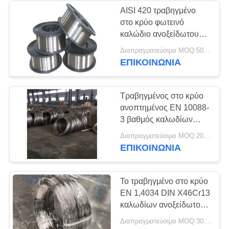
AISI 420 τραβηγμένο
στο κρύο φωτεινό
καλώδιο ανοξείδωτου
για τις χειρουργικές
Διαπραγματεύσιμα MOQ:500 ΚΛ
βελόνες
ΕΠΙΚΟΙΝΩΝΊΑ
Τραβηγμένος στο κρύο
ανοπτημένος EN 10088-
3 βαθμός καλωδίων
ανοξείδωτου 1.4031YC
Διαπραγματεύσιμα MOQ:200 ΚΛ
AISI 420X 1,4031
ΕΠΙΚΟΙΝΩΝΊΑ
Το τραβηγμένο στο κρύο
EN 1,4034 DIN X46Cr13
καλωδίων ανοξείδωτου
στη σπείρα ή τους
Διαπραγματεύσιμα MOQ:300 ΚΛ
ισιωμένους φραγμούς