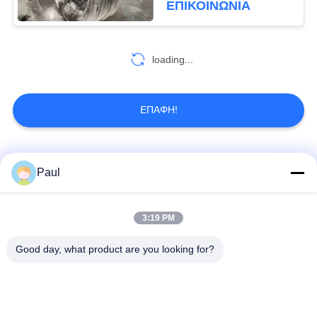
ΕΠΙΚΟΙΝΩΝΊΑ
ράβδων
loading...
ΕΠΑΦΉ!
Λαϊκή κατηγορία
Όλα
Paul
μαρτενσιτικό
Σκληραίνοντας
3:19 PM
ανοξείδωτο
ανοξείδωτο πτώσης
Good day, what product are you looking for?
Φερριτικό
Ειδικά κράματα
ανοξείδωτο