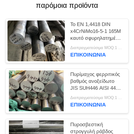
SITEMAP
παρόμοια προϊόντα
PRIVACY
Το EN 1,4418 DIN
POLICY
x4CrNiMo16-5-1 165M
καυτό σφυρηλατημένο
ανοξείδωτο γύρω από
Διαπραγματεύσιμα MOQ:1 τόνος
το φραγμό
ΕΠΙΚΟΙΝΩΝΊΑ
Πυρίμαχος φερριτικός
βαθμός ανοξείδωτο
JIS SUH446 AISI 446
γύρω από τους
Διαπραγματεύσιμα MOQ:1 τόνος
φραγμούς
ΕΠΙΚΟΙΝΩΝΊΑ
Πυροσβεστική
στρογγυλή ράβδος