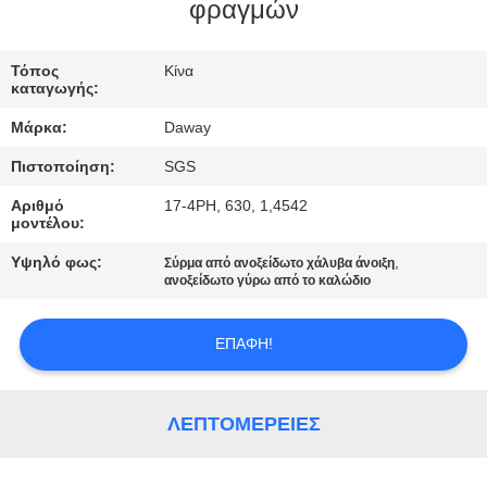
φραγμών
ΠΟΙΟΤΙΚΌΣ
ΈΛΕΓΧΟΣ
Τόπος
Κίνα
καταγωγής:
Μάρκα:
Daway
ΜΑΣ
Πιστοποίηση:
SGS
ΕΛΆΤΕ
Αριθμό
17-4PH, 630, 1,4542
ΣΕ
μοντέλου:
ΕΠΑΦΉ
Υψηλό φως:
,
Σύρμα από ανοξείδωτο χάλυβα άνοιξη
ΜΕ
ανοξείδωτο γύρω από το καλώδιο
ΕΠΑΦΉ!
ΖΗΤΉΣΤΕ
ΈΝΑ
ΑΠΌΣΠΑΣΜΑ
ΛΕΠΤΟΜΈΡΕΙΕΣ