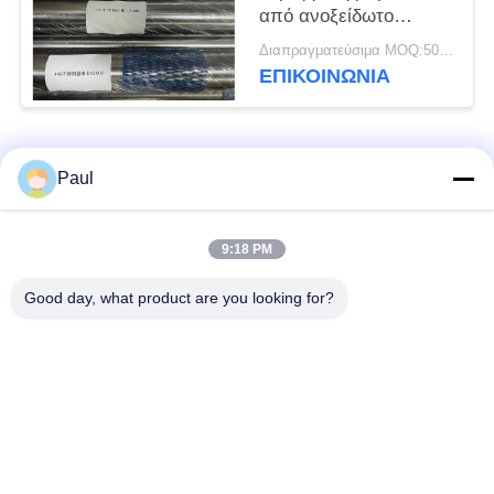
από ανοξείδωτο
χάλυβα
Διαπραγματεύσιμα MOQ:500 χιλιοστά
ΕΠΙΚΟΙΝΩΝΊΑ
Λαϊκή κατηγορία
Όλα
Paul
μαρτενσιτικό
Σκληραίνοντας
9:18 PM
ανοξείδωτο
ανοξείδωτο πτώσης
Good day, what product are you looking for?
Φερριτικό
Ειδικά κράματα
ανοξείδωτο
Λουρίδα ανοξείδωτου
Φύλλο και σπείρα
ακρίβειας
ανοξείδωτου