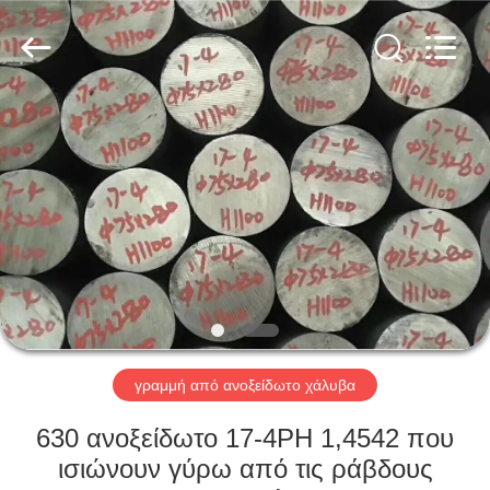
Guanglu
Special
Steel
Co.,
Ltd.
All
Rights
Reserved.
ΣΠΊΤΙ
ΠΡΟΪΌΝΤΑ
ΒΊΝΤΕΟ
ΠΕΡΊΠΟΥ
ΕΜΕΊΣ
γραμμή από ανοξείδωτο χάλυβα
ΓΎΡΟΣ
630 ανοξείδωτο 17-4PH 1,4542 που
ΕΡΓΟΣΤΑΣΊΩΝ
ισιώνουν γύρω από τις ράβδους