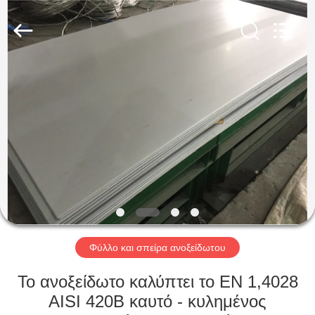
Guanglu
Special
Steel
Co.,
Ltd.
All
Rights
Reserved.
ΣΠΊΤΙ
ΠΡΟΪΌΝΤΑ
ΒΊΝΤΕΟ
ΠΕΡΊΠΟΥ
ΕΜΕΊΣ
Φύλλο και σπείρα ανοξείδωτου
ΓΎΡΟΣ
Το ανοξείδωτο καλύπτει το EN 1,4028
ΕΡΓΟΣΤΑΣΊΩΝ
AISI 420B καυτό - κυλημένος