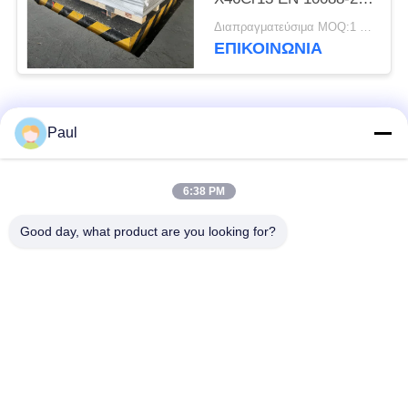
1.4034 Υλικό
Διαπραγματεύσιμα MOQ:1 τόνος
ΕΠΙΚΟΙΝΩΝΊΑ
Λαϊκή κατηγορία
Όλα
Paul
μαρτενσιτικό
Σκληραίνοντας
6:38 PM
ανοξείδωτο
ανοξείδωτο πτώσης
Good day, what product are you looking for?
Φερριτικό
Ειδικά κράματα
ανοξείδωτο
Λουρίδα ανοξείδωτου
Φύλλο και σπείρα
ακρίβειας
ανοξείδωτου