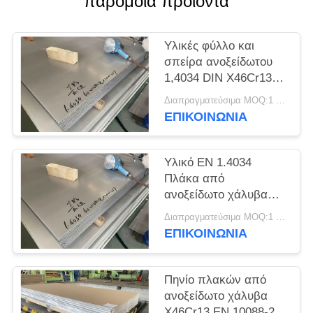
παρόμοια προϊόντα
SITEMAP
Υλικές φύλλο και
PRIVACY
σπείρα ανοξείδωτου
POLICY
1,4034 DIN X46Cr13
EN
Διαπραγματεύσιμα MOQ:1 τόνος
ΕΠΙΚΟΙΝΩΝΊΑ
Υλικό EN 1.4034
Πλάκα από
ανοξείδωτο χάλυβα
DIN X46Cr13
Διαπραγματεύσιμα MOQ:1 τόνος
ΕΠΙΚΟΙΝΩΝΊΑ
Πηνίο πλακών από
ανοξείδωτο χάλυβα
X46Cr13 EN 10088-2