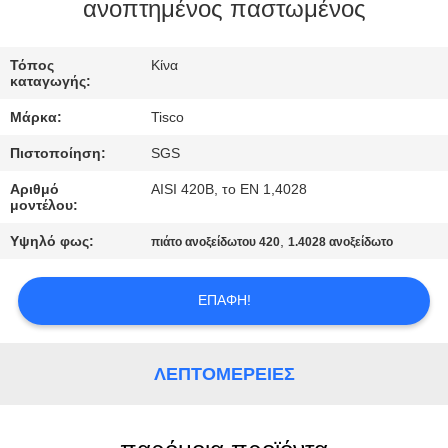
ανοπτημένος παστωμένος
ΠΟΙΟΤΙΚΌΣ
ΈΛΕΓΧΟΣ
Τόπος
Κίνα
καταγωγής:
Μάρκα:
Tisco
ΜΑΣ
Πιστοποίηση:
SGS
ΕΛΆΤΕ
Αριθμό
AISI 420B, το EN 1,4028
ΣΕ
μοντέλου:
ΕΠΑΦΉ
Υψηλό φως:
,
πιάτο ανοξείδωτου 420
1.4028 ανοξείδωτο
ΜΕ
ΕΠΑΦΉ!
ΖΗΤΉΣΤΕ
ΈΝΑ
ΛΕΠΤΟΜΈΡΕΙΕΣ
ΑΠΌΣΠΑΣΜΑ