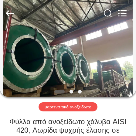
Guanglu
Special
Steel
Co.,
Ltd.
All
Rights
Reserved.
ΣΠΊΤΙ
ΠΡΟΪΌΝΤΑ
ΒΊΝΤΕΟ
ΠΕΡΊΠΟΥ
ΕΜΕΊΣ
μαρτενσιτικό ανοξείδωτο
ΓΎΡΟΣ
Φύλλα από ανοξείδωτο χάλυβα AISI
ΕΡΓΟΣΤΑΣΊΩΝ
420, Λωρίδα ψυχρής έλασης σε