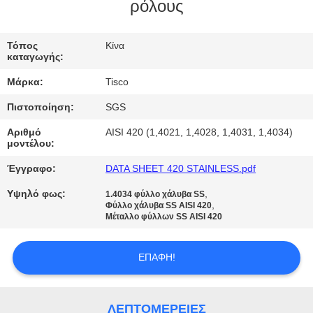
ρόλους
ΠΟΙΟΤΙΚΌΣ
ΈΛΕΓΧΟΣ
Τόπος
Κίνα
καταγωγής:
Μάρκα:
Tisco
ΜΑΣ
Πιστοποίηση:
SGS
ΕΛΆΤΕ
Αριθμό
AISI 420 (1,4021, 1,4028, 1,4031, 1,4034)
ΣΕ
μοντέλου:
ΕΠΑΦΉ
Έγγραφο:
DATA SHEET 420 STAINLESS.pdf
ΜΕ
Υψηλό φως:
,
1.4034 φύλλο χάλυβα SS
,
Φύλλο χάλυβα SS AISI 420
Μέταλλο φύλλων SS AISI 420
ΖΗΤΉΣΤΕ
ΈΝΑ
ΕΠΑΦΉ!
ΑΠΌΣΠΑΣΜΑ
ΛΕΠΤΟΜΈΡΕΙΕΣ