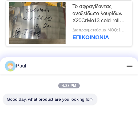
Το σφραγίζοντας
ανοξείδωτο λουρίδων
X20CrMo13 cold-rolled
η ανοπτημένη σπείρα
Διαπραγματεύσιμα MOQ:1 τόνος
ΕΠΙΚΟΙΝΩΝΊΑ
Λαϊκή κατηγορία
Όλα
Paul
μαρτενσιτικό
Σκληραίνοντας
4:28 PM
ανοξείδωτο
ανοξείδωτο πτώσης
Good day, what product are you looking for?
Φερριτικό
Ειδικά κράματα
ανοξείδωτο
Λουρίδα ανοξείδωτου
Φύλλο και σπείρα