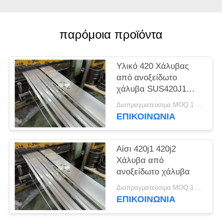
SITEMAP
παρόμοια προϊόντα
PRIVACY
POLICY
Υλικό 420 Χάλυβας
από ανοξείδωτο
χάλυβα SUS420J1
SUS420J2
Διαπραγματεύσιμα MOQ:1 τόνος
Στρογγυλοκύλινδρο
ΕΠΙΚΟΙΝΩΝΊΑ
από χάλυβα
Αίσι 420j1 420j2
Χάλυβα από
ανοξείδωτο χάλυβα
Διαπραγματεύσιμα MOQ:1 τόνος
ΕΠΙΚΟΙΝΩΝΊΑ