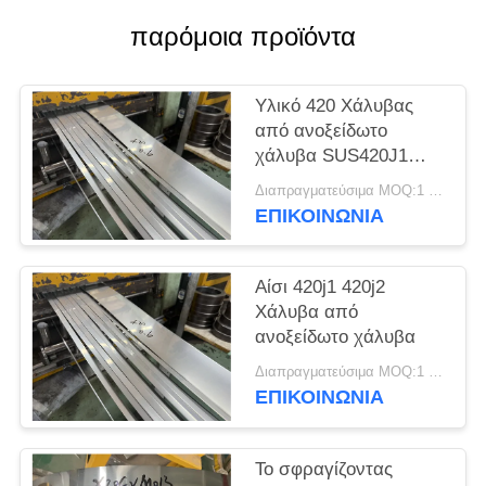
SITEMAP
παρόμοια προϊόντα
PRIVACY
Υλικό 420 Χάλυβας
POLICY
από ανοξείδωτο
χάλυβα SUS420J1
SUS420J2
Διαπραγματεύσιμα MOQ:1 τόνος
Στρογγυλοκύλινδρο
ΕΠΙΚΟΙΝΩΝΊΑ
από χάλυβα
Αίσι 420j1 420j2
Χάλυβα από
ανοξείδωτο χάλυβα
Διαπραγματεύσιμα MOQ:1 τόνος
ΕΠΙΚΟΙΝΩΝΊΑ
Το σφραγίζοντας