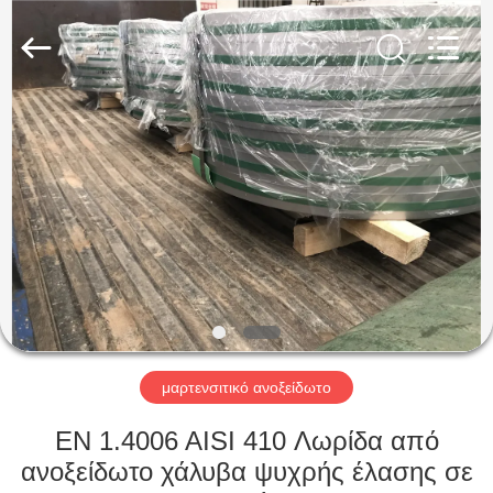
Guanglu
Special
Steel
Co.,
Ltd.
All
Rights
Reserved.
ΣΠΊΤΙ
ΠΡΟΪΌΝΤΑ
ΒΊΝΤΕΟ
ΠΕΡΊΠΟΥ
ΕΜΕΊΣ
μαρτενσιτικό ανοξείδωτο
ΓΎΡΟΣ
EN 1.4006 AISI 410 Λωρίδα από
ΕΡΓΟΣΤΑΣΊΩΝ
ανοξείδωτο χάλυβα ψυχρής έλασης σε