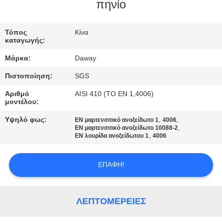
πηνίο
ΠΟΙΟΤΙΚΌΣ
ΈΛΕΓΧΟΣ
Τόπος
Κίνα
καταγωγής:
Μάρκα:
Daway
ΜΑΣ
Πιστοποίηση:
SGS
ΕΛΆΤΕ
Αριθμό
AISI 410 (ΤΟ EN 1,4006)
ΣΕ
μοντέλου:
ΕΠΑΦΉ
Υψηλό φως:
,
,
EN μαρτενσιτικό ανοξείδωτο 1
4006
,
ΜΕ
EN μαρτενσιτικό ανοξείδωτο 10088-2
,
EN λουρίδα ανοξείδωτου 1
4006
ΖΗΤΉΣΤΕ
ΕΠΑΦΉ!
ΈΝΑ
ΑΠΌΣΠΑΣΜΑ
ΛΕΠΤΟΜΈΡΕΙΕΣ