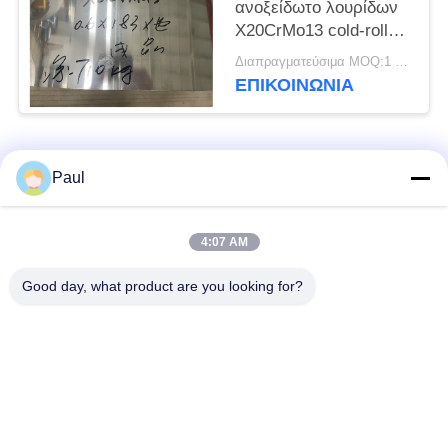
ανοξείδωτο λουρίδων
X20CrMo13 cold-rolled
η ανοπτημένη σπείρα
Διαπραγματεύσιμα MOQ:1 τόνος
ΕΠΙΚΟΙΝΩΝΊΑ
Λαϊκή κατηγορία
Όλα
Paul
μαρτενσιτικό
Σκληραίνοντας
4:07 AM
ανοξείδωτο
ανοξείδωτο πτώσης
Good day, what product are you looking for?
Φερριτικό
Ειδικά κράματα
ανοξείδωτο
Λουρίδα ανοξείδωτου
Φύλλο και σπείρα
ακρίβειας
ανοξείδωτου