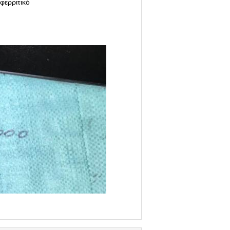
φερριτικό