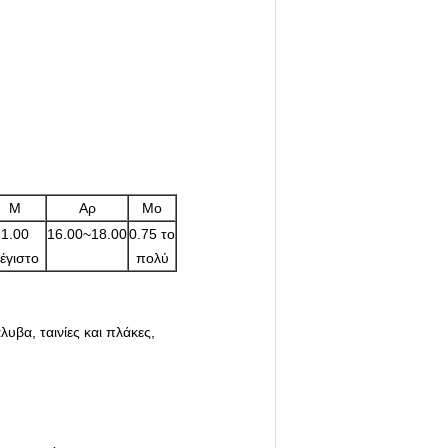
Μ
Αρ
Μo
1.00
16.00~18.00
0.75 το
έγιστο
πολύ
βα, ταινίες και πλάκες,