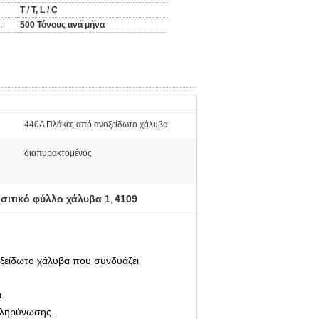
T / T, L / C
:
500 Τόνους ανά μήνα
440A Πλάκες από ανοξείδωτο χάλυβα
διαπυρακτομένος
σιτικό φύλλο χάλυβα 1
4109
,
οξείδωτο χάλυβα που συνδυάζει
.
σκληρύνωσης.