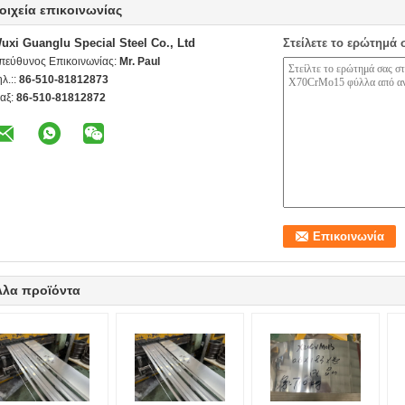
οιχεία επικοινωνίας
uxi Guanglu Special Steel Co., Ltd
Στείλετε το ερώτημά 
πεύθυνος Επικοινωνίας:
Mr. Paul
ηλ.::
86-510-81812873
αξ:
86-510-81812872
λλα προϊόντα