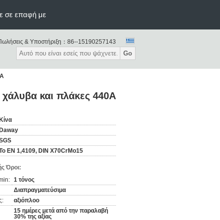
ε σε επαφή με
Πωλήσεις & Υποστήριξη：
86--15190257143
Go
0A
 χάλυβα και πλάκες 440A
Κίνα
Daway
SGS
Το EN 1,4109, DIN X70CrMo15
ς Όροι:
min:
1 τόνος
Διαπραγματεύσιμα
ς:
αξιόπλοο
15 ημέρες μετά από την παραλαβή
30% της αξίας