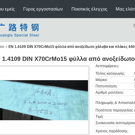
υ εμείς
Γύρος εργοστασίων
Ποιοτικός έλεγχος
Μας ελάτ
ωτο
EN 1.4109 DIN X70CrMo15 φύλλα από ανοξείδωτο χάλυβα και πλάκες 44
 1.4109 DIN X70CrMo15 φύλλα από ανοξείδωτο
Λεπτομέρειες:
Τόπος καταγωγής:
Μάρκα:
Πιστοποίηση:
Αριθμό μοντέλου:
Πληρωμής & Αποστολή
Ποσότητα παραγγελίας 
Τιμή:
Συσκευασία λεπτομέρειε
Χρόνος παράδοσης: