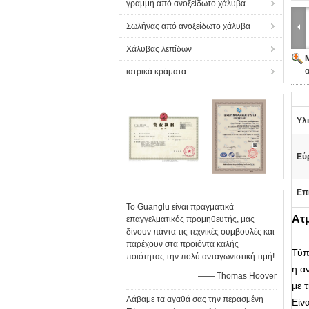
γραμμή από ανοξείδωτο χάλυβα
Σωλήνας από ανοξείδωτο χάλυβα
Χάλυβας λεπίδων
α
ιατρικά κράματα
Υλι
Εύ
Επ
Το Guanglu είναι πραγματικά
Ατ
επαγγελματικός προμηθευτής, μας
δίνουν πάντα τις τεχνικές συμβουλές και
παρέχουν στα προϊόντα καλής
Τύπ
ποιότητας την πολύ ανταγωνιστική τιμή!
η α
—— Thomas Hoover
με 
Λάβαμε τα αγαθά σας την περασμένη
Είν