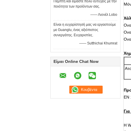
Πέμπτη και είμαστε πολύ ευτυχείς με την
Μόν
ποιότητα των προϊόντων σας.
—— Λιονέλ Lobo
Χάλ
Είναι η ευχαρίστησή μας να εργαστούμε
Ονο
με Guanglu, ένας αξιόπιστος
Ονο
συνεργάτης. Ευχαριστίες.
Ονο
—— Sutthichai Khumrat
Χημ
Είμαι Online Chat Now
Ατσ
Προ
EN 
Για
Η W