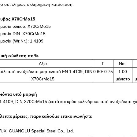
ο σε πλήρως σκληρημένη κατάσταση.
υβας X70CrMo15
μασία υλικού: X70CrMo15
μασία DIN: X70CrMo15
μασία (Wr.Nr.): 1.4109
ική σύνθεση σε %:
Αξία
Γ
Ναι.
άλι από ανοξείδωτο μαρτενσιτό EN 1.4109, DIN
0.60~0.75
1.00
X70CrMo15
μέγιστο
μ
ϊόντα υπό μορφή
1.4109, DIN X70CrMo15 ζεστά και κρύα κυλίνδρους από ανοξείδωτο χάλυ
 λεπτομέρειες, παρακαλούμε επικοινωνήστε
UXI GUANGLU Special Steel Co., Ltd.