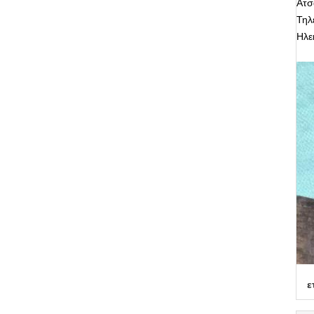
Ατσ
Τηλ
Ηλε
ε