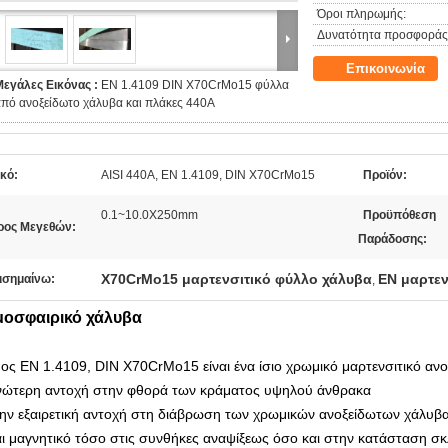
Όροι πληρωμής:
Δυνατότητα προσφοράς
Επικοινωνία
Μεγάλες Εικόνας :
EN 1.4109 DIN X70CrMo15 φύλλα
πό ανοξείδωτο χάλυβα και πλάκες 440A
κό:
AISI 440A, EN 1.4109, DIN X70CrMo15
Προϊόν:
0.1~10.0X250mm
Προϋπόθεση
ρος Μεγεθών:
Παράδοσης:
X70CrMo15 μαρτενσιτικό φύλλο χάλυβα
EN μαρτεν
ισημαίνω:
,
μοσφαιρικό χάλυβα
ος EN 1.4109, DIN X70CrMo15 είναι ένα ίσιο χρωμικό μαρτενσιτικό αν
νώτερη αντοχή στην φθορά των κράματος υψηλού άνθρακα
την εξαιρετική αντοχή στη διάβρωση των χρωμικών ανοξείδωτων χάλυβα
αι μαγνητικό τόσο στις συνθήκες αναψίξεως όσο και στην κατάσταση 