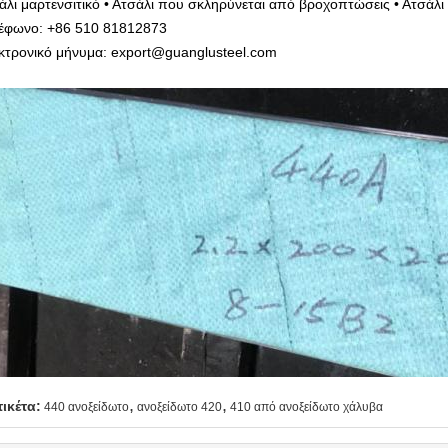
άλι μαρτενσιτικό • Ατσάλι που σκληρύνεται από βροχοπτώσεις • Ατσάλι 
έφωνο: +86 510 81812873
κτρονικό μήνυμα: export@guanglusteel.com
,
,
τικέτα:
440 ανοξείδωτο
ανοξείδωτο 420
410 από ανοξείδωτο χάλυβα