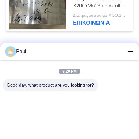
X20CrMo13 cold-rolled
η ανοπτημένη σπείρα
Διαπραγματεύσιμα MOQ:1 τόνος
ΕΠΙΚΟΙΝΩΝΊΑ
Λαϊκή κατηγορία
Όλα
Paul
μαρτενσιτικό
Σκληραίνοντας
9:20 PM
ανοξείδωτο
ανοξείδωτο πτώσης
Good day, what product are you looking for?
Φερριτικό
Ειδικά κράματα
ανοξείδωτο
Λουρίδα ανοξείδωτου
Φύλλο και σπείρα
ακρίβειας
ανοξείδωτου