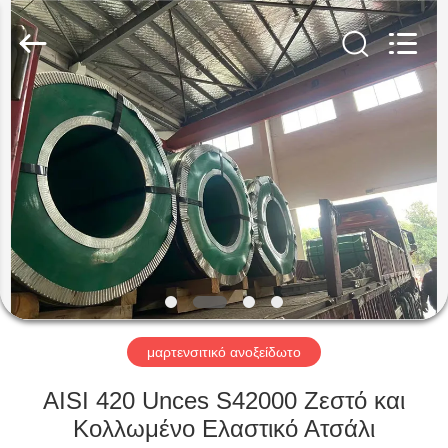
Guanglu
Special
Steel
Co.,
Ltd.
All
Rights
Reserved.
ΣΠΊΤΙ
ΠΡΟΪΌΝΤΑ
ΒΊΝΤΕΟ
ΠΕΡΊΠΟΥ
ΕΜΕΊΣ
μαρτενσιτικό ανοξείδωτο
ΓΎΡΟΣ
AISI 420 Unces S42000 Ζεστό και
ΕΡΓΟΣΤΑΣΊΩΝ
Κολλωμένο Ελαστικό Ατσάλι