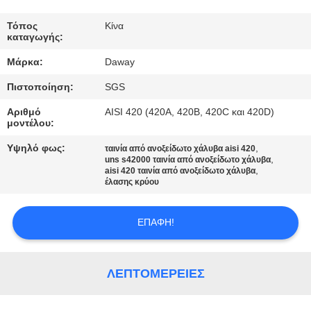
ΠΟΙΟΤΙΚΌΣ
Τόπος
Κίνα
καταγωγής:
ΈΛΕΓΧΟΣ
Μάρκα:
Daway
Πιστοποίηση:
SGS
ΜΑΣ
ΕΛΆΤΕ
Αριθμό
AISI 420 (420A, 420B, 420C και 420D)
μοντέλου:
ΣΕ
Υψηλό φως:
,
ταινία από ανοξείδωτο χάλυβα aisi 420
ΕΠΑΦΉ
,
uns s42000 ταινία από ανοξείδωτο χάλυβα
,
aisi 420 ταινία από ανοξείδωτο χάλυβα
ΜΕ
έλασης κρύου
ΕΠΑΦΉ!
ΖΗΤΉΣΤΕ
ΈΝΑ
ΑΠΌΣΠΑΣΜΑ
ΛΕΠΤΟΜΈΡΕΙΕΣ