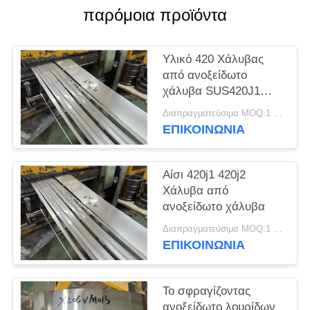
SITEMAP
παρόμοια προϊόντα
PRIVACY
Υλικό 420 Χάλυβας
POLICY
από ανοξείδωτο
χάλυβα SUS420J1
SUS420J2
Διαπραγματεύσιμα MOQ:1 τόνος
Στρογγυλοκύλινδρο
ΕΠΙΚΟΙΝΩΝΊΑ
από χάλυβα
Αίσι 420j1 420j2
Χάλυβα από
ανοξείδωτο χάλυβα
Διαπραγματεύσιμα MOQ:1 τόνος
ΕΠΙΚΟΙΝΩΝΊΑ
Το σφραγίζοντας
ανοξείδωτο λουρίδων