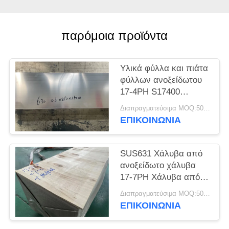
SITEMAP
παρόμοια προϊόντα
PRIVACY
POLICY
Υλικά φύλλα και πιάτα
φύλλων ανοξείδωτου
17-4PH S17400
SUS630
Διαπραγματεύσιμα MOQ:500 κλ
ΕΠΙΚΟΙΝΩΝΊΑ
SUS631 Χάλυβα από
ανοξείδωτο χάλυβα
17-7PH Χάλυβα από
ανοξείδωτο χάλυβα
Διαπραγματεύσιμα MOQ:500 κλ
ΕΠΙΚΟΙΝΩΝΊΑ