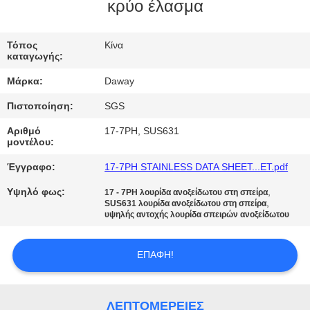
κρύο έλασμα
ΠΟΙΟΤΙΚΌΣ
ΈΛΕΓΧΟΣ
Τόπος
Κίνα
καταγωγής:
Μάρκα:
Daway
ΜΑΣ
Πιστοποίηση:
SGS
ΕΛΆΤΕ
Αριθμό
17-7PH, SUS631
ΣΕ
μοντέλου:
ΕΠΑΦΉ
Έγγραφο:
17-7PH STAINLESS DATA SHEET...ET.pdf
ΜΕ
Υψηλό φως:
,
17 - 7PH λουρίδα ανοξείδωτου στη σπείρα
,
SUS631 λουρίδα ανοξείδωτου στη σπείρα
υψηλής αντοχής λουρίδα σπειρών ανοξείδωτου
ΖΗΤΉΣΤΕ
ΈΝΑ
ΕΠΑΦΉ!
ΑΠΌΣΠΑΣΜΑ
ΛΕΠΤΟΜΈΡΕΙΕΣ