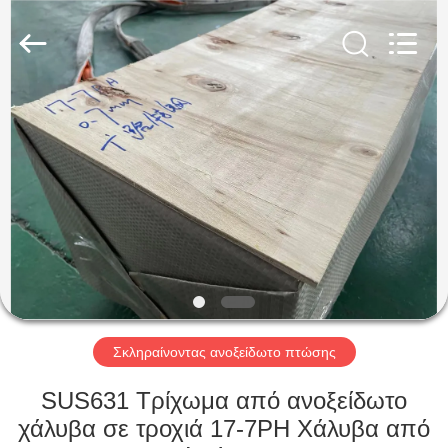
Guanglu
Special
Steel
Co.,
Ltd.
All
Rights
Reserved.
ΣΠΊΤΙ
ΠΡΟΪΌΝΤΑ
ΒΊΝΤΕΟ
ΠΕΡΊΠΟΥ
ΕΜΕΊΣ
Σκληραίνοντας ανοξείδωτο πτώσης
ΓΎΡΟΣ
SUS631 Τρίχωμα από ανοξείδωτο
ΕΡΓΟΣΤΑΣΊΩΝ
χάλυβα σε τροχιά 17-7PH Χάλυβα από