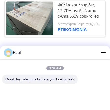
Φύλλα και λουρίδες
17-7PH ανοξείδωτου
cAms 5529 cold-rolled
Διαπραγματεύσιμα MOQ:500 ΚΛ
ΕΠΙΚΟΙΝΩΝΊΑ
Λαϊκή κατηγορία
Όλα
Paul
μαρτενσιτικό
Σκληραίνοντας
9:32 AM
ανοξείδωτο
ανοξείδωτο πτώσης
Good day, what product are you looking for?
Φερριτικό
Ειδικά κράματα
ανοξείδωτο
Λουρίδα ανοξείδωτου
Φύλλο και σπείρα