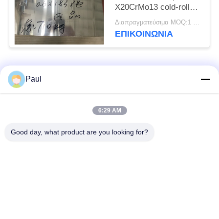
X20CrMo13 cold-rolled
η ανοπτημένη σπείρα
Διαπραγματεύσιμα MOQ:1 τόνος
ΕΠΙΚΟΙΝΩΝΊΑ
Λαϊκή κατηγορία
Όλα
Paul
μαρτενσιτικό
Σκληραίνοντας
6:29 AM
ανοξείδωτο
ανοξείδωτο πτώσης
Good day, what product are you looking for?
Φερριτικό
Ειδικά κράματα
ανοξείδωτο
Λουρίδα ανοξείδωτου
Φύλλο και σπείρα
ακρίβειας
ανοξείδωτου