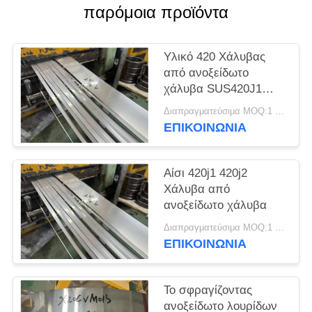
SITEMAP
παρόμοια προϊόντα
PRIVACY
Υλικό 420 Χάλυβας
POLICY
από ανοξείδωτο
χάλυβα SUS420J1
SUS420J2
Διαπραγματεύσιμα MOQ:1 τόνος
Στρογγυλοκύλινδρο
ΕΠΙΚΟΙΝΩΝΊΑ
από χάλυβα
Αίσι 420j1 420j2
Χάλυβα από
ανοξείδωτο χάλυβα
Διαπραγματεύσιμα MOQ:1 τόνος
ΕΠΙΚΟΙΝΩΝΊΑ
Το σφραγίζοντας
ανοξείδωτο λουρίδων