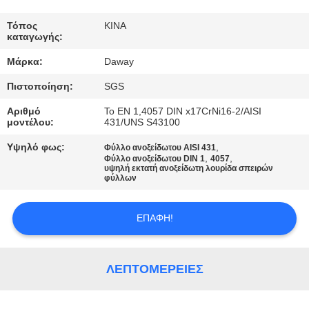
ΠΟΙΟΤΙΚΌΣ
Τόπος
ΚΙΝΑ
καταγωγής:
ΈΛΕΓΧΟΣ
Μάρκα:
Daway
Πιστοποίηση:
SGS
ΜΑΣ
ΕΛΆΤΕ
Αριθμό
Το EN 1,4057 DIN x17CrNi16-2/AISI
μοντέλου:
431/UNS S43100
ΣΕ
Υψηλό φως:
,
Φύλλο ανοξείδωτου AISI 431
ΕΠΑΦΉ
,
,
Φύλλο ανοξείδωτου DIN 1
4057
υψηλή εκτατή ανοξείδωτη λουρίδα σπειρών
ΜΕ
φύλλων
ΕΠΑΦΉ!
ΖΗΤΉΣΤΕ
ΈΝΑ
ΑΠΌΣΠΑΣΜΑ
ΛΕΠΤΟΜΈΡΕΙΕΣ