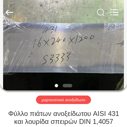
Guanglu
Special
Steel
Co.,
Ltd.
All
Rights
Reserved.
ΣΠΊΤΙ
ΠΡΟΪΌΝΤΑ
ΒΊΝΤΕΟ
ΠΕΡΊΠΟΥ
ΕΜΕΊΣ
μαρτενσιτικό ανοξείδωτο
ΓΎΡΟΣ
Φύλλο πιάτων ανοξείδωτου AISI 431
ΕΡΓΟΣΤΑΣΊΩΝ
και λουρίδα σπειρών DIN 1,4057