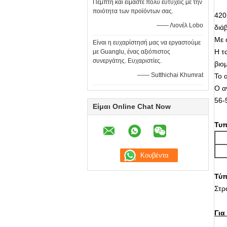
Πέμπτη και είμαστε πολύ ευτυχείς με την
ποιότητα των προϊόντων σας.
420
—— Λιονέλ Lobo
διά
Με 
Είναι η ευχαρίστησή μας να εργαστούμε
Η τ
με Guanglu, ένας αξιόπιστος
συνεργάτης. Ευχαριστίες.
βιο
—— Sutthichai Khumrat
Το 
Ο α
56-
Είμαι Online Chat Now
Τυπ
Τύπ
Στρ
Για