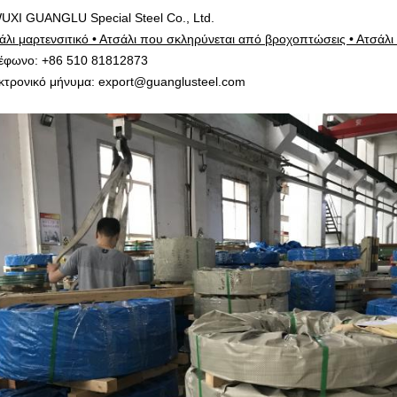
UXI GUANGLU Special Steel Co., Ltd.
άλι μαρτενσιτικό • Ατσάλι που σκληρύνεται από βροχοπτώσεις • Ατσάλι 
έφωνο: +86 510 81812873
κτρονικό μήνυμα: export@guanglusteel.com