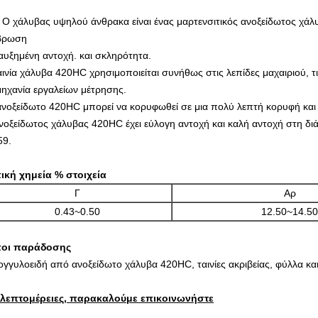
 Ο χάλυβας υψηλού άνθρακα είναι ένας μαρτενσιτικός ανοξείδωτος χάλ
βρωση
αυξημένη αντοχή.
και σκληρότητα.
αινία χάλυβα 420HC χρησιμοποιείται συνήθως στις λεπίδες μαχαιριού, τι
μηχανία εργαλείων μέτρησης.
ανοξείδωτο 420HC μπορεί να κορυφωθεί σε μια πολύ λεπτή κορυφή και 
νοξείδωτος χάλυβας 420HC έχει εύλογη αντοχή και καλή αντοχή στη δι
59.
ική χημεία % στοιχεία
Γ
Αρ
0.43~0.50
12.50~14.50
οι παράδοσης
ογγυλοειδή από ανοξείδωτο χάλυβα 420HC, ταινίες ακριβείας, φύλλα κα
 λεπτομέρειες, παρακαλούμε επικοινωνήστε