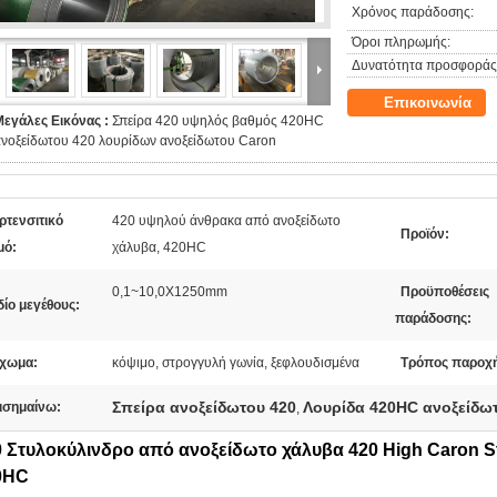
Χρόνος παράδοσης:
Όροι πληρωμής:
Δυνατότητα προσφοράς
Επικοινωνία
Μεγάλες Εικόνας :
Σπείρα 420 υψηλός βαθμός 420HC
ανοξείδωτου 420 λουρίδων ανοξείδωτου Caron
ρτενσιτικό
420 υψηλού άνθρακα από ανοξείδωτο
Προϊόν:
μό:
χάλυβα, 420HC
0,1~10,0X1250mm
Προϋποθέσεις
ίο μεγέθους:
παράδοσης:
ίχωμα:
κόψιμο, στρογγυλή γωνία, ξεφλουδισμένα
Τρόπος παροχή
Σπείρα ανοξείδωτου 420
Λουρίδα 420HC ανοξείδω
ισημαίνω:
,
0 Στυλοκύλινδρο από ανοξείδωτο χάλυβα 420 High Caron S
0HC