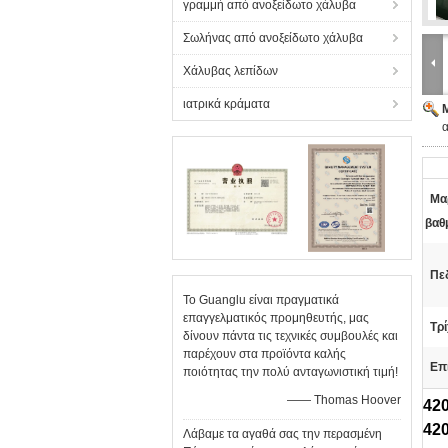
γραμμή από ανοξείδωτο χάλυβα
Σωλήνας από ανοξείδωτο χάλυβα
Χάλυβας λεπίδων
ιατρικά κράματα
Μα
βαθ
Πεδ
Το Guanglu είναι πραγματικά
επαγγελματικός προμηθευτής, μας
Τρ
δίνουν πάντα τις τεχνικές συμβουλές και
παρέχουν στα προϊόντα καλής
Επ
ποιότητας την πολύ ανταγωνιστική τιμή!
—— Thomas Hoover
42
42
Λάβαμε τα αγαθά σας την περασμένη