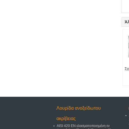
Ά
Σχ
Λουρίδα ανοξείδωτου
ακρίβειας
AISI 420 EN ελασματοποιημένη εν