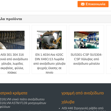
λλα προϊόντα
AISI 301 304 316
EN 1.4034 Aisi 420C
SUS301-CSP SUS304-
οινιά από ανοξείδωτο
DIN X46Cr13 Λωρίδα
CSP Χάλυβας από
χάλυβα, λωρίδες
από ανοξείδωτο χάλυβα
ανοξείδωτο μέταλλο
ακριβείας, φύλλα,
ψυχρής έλασης σε
πλάκες
πηνίο
ιατρικά κράματα
γραμμή από ανοξείδωτο
316LVM υλικό πιάτο ανοξείδωτου
χάλυβα
316LVM ASTM F139 μοσχευμάτων
φύλλων
AISI 446 Στρογγυλή ράβδο από