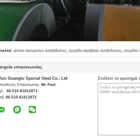
,
,
τικέτα:
φύλλο αλουμινίου ανοξείδωτου
λουρίδα ακρίβειας ανοξείδωτου
λουρίδα 
οιχεία επικοινωνίας
uxi Guanglu Special Steel Co., Ltd
Στείλετε το ερώτημά 
πεύθυνος Επικοινωνίας:
Mr. Paul
ηλ.::
86-510-81812873
αξ:
86-510-81812872