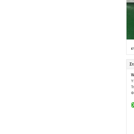
ε
Στ
W
Υ
Τ
Φ