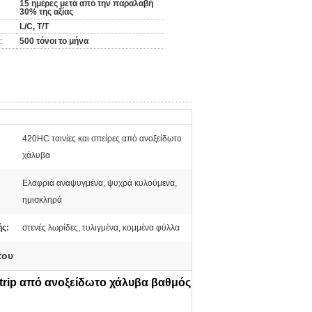
15 ημέρες μετά από την παραλαβή
30% της αξίας
L/C, T/T
:
500 τόνοι το μήνα
420HC ταινίες και σπείρες από ανοξείδωτο
χάλυβα
Ελαφριά αναψυγμένα, ψυχρά κυλούμενα,
ημισκληρά
ς:
στενές λωρίδες, τυλιγμένα, κομμένα φύλλα
του
trip από ανοξείδωτο χάλυβα βαθμός