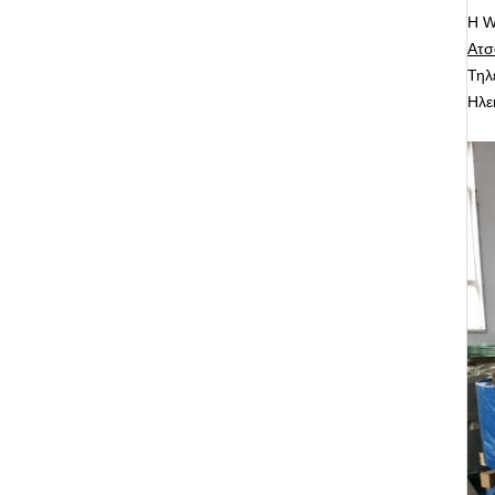
Η W
Ατσ
Τηλ
Ηλε