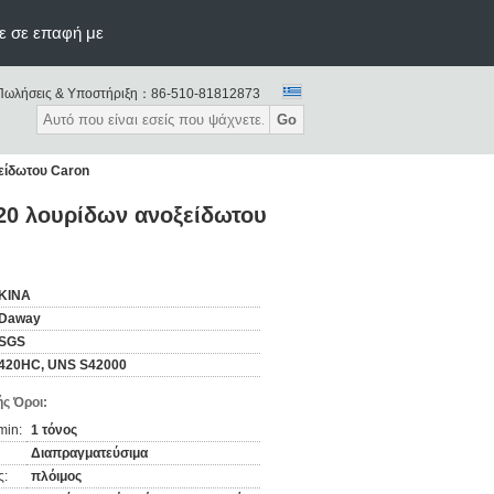
ε σε επαφή με
Πωλήσεις & Υποστήριξη：
86-510-81812873
Go
είδωτου Caron
20 λουρίδων ανοξείδωτου
ΚΙΝΑ
Daway
SGS
420HC, UNS S42000
ς Όροι:
min:
1 τόνος
Διαπραγματεύσιμα
ς:
πλόιμος