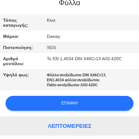
Φύλλα
ΠΟΙΟΤΙΚΌΣ
ΈΛΕΓΧΟΣ
Τόπος
Κίνα
καταγωγής:
Μάρκα:
Daway
ΜΑΣ
Πιστοποίηση:
SGS
ΕΛΆΤΕ
Αριθμό
Το EN 1,4034 DIN X46Cr13 AISI 420C
ΣΕ
μοντέλου:
ΕΠΑΦΉ
Υψηλό φως:
,
Φύλλα ανοξείδωτου DIN X46Cr13
,
ΜΕ
EN1.4034 φύλλα ανοξείδωτου
Πιάτο ανοξείδωτου AISI 420C
ΖΗΤΉΣΤΕ
ΕΠΑΦΉ!
ΈΝΑ
ΑΠΌΣΠΑΣΜΑ
ΛΕΠΤΟΜΈΡΕΙΕΣ