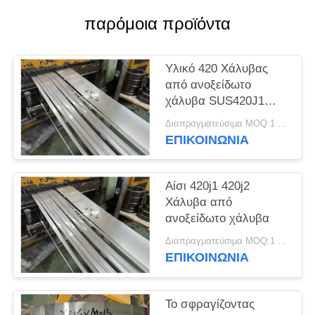
SITEMAP
παρόμοια προϊόντα
PRIVACY
Υλικό 420 Χάλυβας
POLICY
από ανοξείδωτο
χάλυβα SUS420J1
SUS420J2
Διαπραγματεύσιμα MOQ:1 τόνος
Στρογγυλοκύλινδρο
ΕΠΙΚΟΙΝΩΝΊΑ
από χάλυβα
Αίσι 420j1 420j2
Χάλυβα από
ανοξείδωτο χάλυβα
Διαπραγματεύσιμα MOQ:1 τόνος
ΕΠΙΚΟΙΝΩΝΊΑ
Το σφραγίζοντας