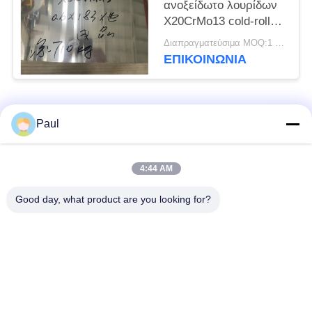
ανοξείδωτο λουρίδων
X20CrMo13 cold-rolled
η ανοπτημένη σπείρα
Διαπραγματεύσιμα MOQ:1 τόνος
ΕΠΙΚΟΙΝΩΝΊΑ
Λαϊκή κατηγορία
Όλα
Paul
μαρτενσιτικό
Σκληραίνοντας
4:44 AM
ανοξείδωτο
ανοξείδωτο πτώσης
Good day, what product are you looking for?
Φερριτικό
Ειδικά κράματα
ανοξείδωτο
Λουρίδα ανοξείδωτου
Φύλλο και σπείρα
ακρίβειας
ανοξείδωτου