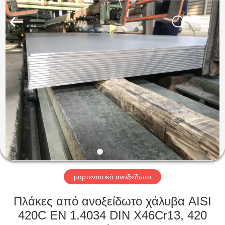
Guanglu
Special
Steel
Co.,
Ltd.
All
Rights
Reserved.
ΣΠΊΤΙ
ΠΡΟΪΌΝΤΑ
ΒΊΝΤΕΟ
ΠΕΡΊΠΟΥ
ΕΜΕΊΣ
μαρτενσιτικό ανοξείδωτο
ΓΎΡΟΣ
Πλάκες από ανοξείδωτο χάλυβα AISI
ΕΡΓΟΣΤΑΣΊΩΝ
420C EN 1.4034 DIN X46Cr13, 420