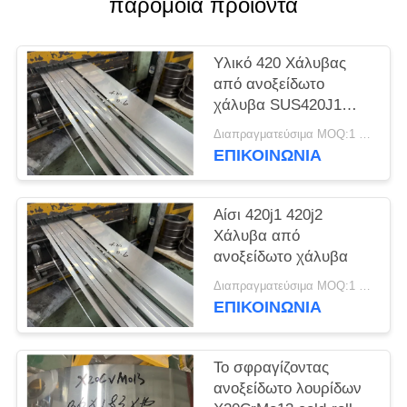
παρόμοια προϊόντα
SITEMAP
PRIVACY
Υλικό 420 Χάλυβας
από ανοξείδωτο
POLICY
χάλυβα SUS420J1
SUS420J2
Διαπραγματεύσιμα MOQ:1 τόνος
Στρογγυλοκύλινδρο
ΕΠΙΚΟΙΝΩΝΊΑ
από χάλυβα
Αίσι 420j1 420j2
Χάλυβα από
ανοξείδωτο χάλυβα
Διαπραγματεύσιμα MOQ:1 τόνος
ΕΠΙΚΟΙΝΩΝΊΑ
Το σφραγίζοντας
ανοξείδωτο λουρίδων