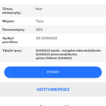
ΠΟΙΟΤΙΚΌΣ
Τόπος
Κίνα
καταγωγής:
ΈΛΕΓΧΟΣ
Μάρκα:
Tisco
Πιστοποίηση:
SGS
ΜΑΣ
ΕΛΆΤΕ
Αριθμό
JIS SUS420J2
μοντέλου:
ΣΕ
Υψηλό φως:
,
SUS420J2 καυτός - κυλημένα πιάτα ανοξείδωτου
ΕΠΑΦΉ
,
SUS420J2 φύλλα ανοξείδωτου
φύλλα 1550mm SUS420J2
ΜΕ
ΕΠΑΦΉ!
ΖΗΤΉΣΤΕ
ΈΝΑ
ΛΕΠΤΟΜΈΡΕΙΕΣ
ΑΠΌΣΠΑΣΜΑ