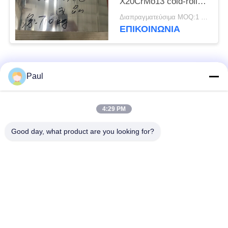
X20CrMo13 cold-rolled
η ανοπτημένη σπείρα
Διαπραγματεύσιμα MOQ:1 τόνος
ΕΠΙΚΟΙΝΩΝΊΑ
Λαϊκή κατηγορία
Όλα
Paul
μαρτενσιτικό
Σκληραίνοντας
4:29 PM
ανοξείδωτο
ανοξείδωτο πτώσης
Good day, what product are you looking for?
Φερριτικό
Ειδικά κράματα
ανοξείδωτο
Λουρίδα ανοξείδωτου
Φύλλο και σπείρα
ακρίβειας
ανοξείδωτου