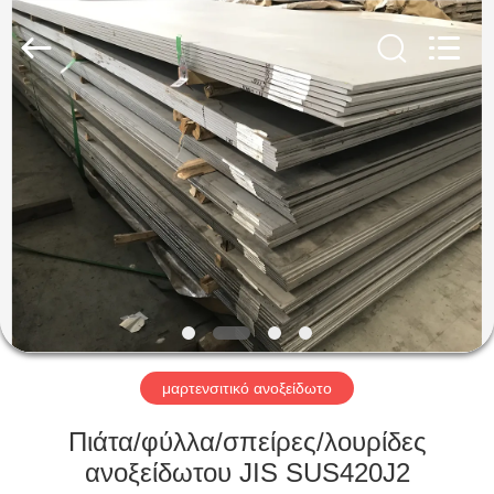
Guanglu
Special
Steel
Co.,
Ltd.
All
Rights
Reserved.
ΣΠΊΤΙ
ΠΡΟΪΌΝΤΑ
ΒΊΝΤΕΟ
ΠΕΡΊΠΟΥ
ΕΜΕΊΣ
μαρτενσιτικό ανοξείδωτο
ΓΎΡΟΣ
Πιάτα/φύλλα/σπείρες/λουρίδες
ΕΡΓΟΣΤΑΣΊΩΝ
ανοξείδωτου JIS SUS420J2