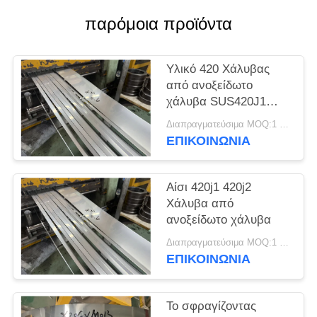
SITEMAP
παρόμοια προϊόντα
PRIVACY
Υλικό 420 Χάλυβας
POLICY
από ανοξείδωτο
χάλυβα SUS420J1
SUS420J2
Διαπραγματεύσιμα MOQ:1 τόνος
Στρογγυλοκύλινδρο
ΕΠΙΚΟΙΝΩΝΊΑ
από χάλυβα
Αίσι 420j1 420j2
Χάλυβα από
ανοξείδωτο χάλυβα
Διαπραγματεύσιμα MOQ:1 τόνος
ΕΠΙΚΟΙΝΩΝΊΑ
Το σφραγίζοντας