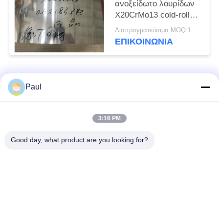
ανοξείδωτο λουρίδων
X20CrMo13 cold-rolled
η ανοπτημένη σπείρα
Διαπραγματεύσιμα MOQ:1 τόνος
ΕΠΙΚΟΙΝΩΝΊΑ
Λαϊκή κατηγορία
Όλα
Paul
μαρτενσιτικό
Σκληραίνοντας
3:16 PM
ανοξείδωτο
ανοξείδωτο πτώσης
Good day, what product are you looking for?
Φερριτικό
Ειδικά κράματα
ανοξείδωτο
Λουρίδα ανοξείδωτου
Φύλλο και σπείρα
ακρίβειας
ανοξείδωτου