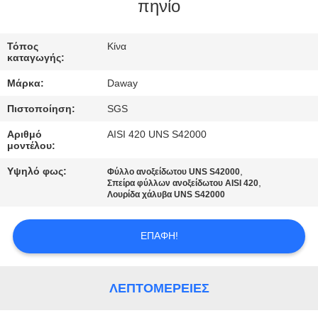
πηνίο
ΠΟΙΟΤΙΚΌΣ
ΈΛΕΓΧΟΣ
Τόπος
Κίνα
καταγωγής:
Μάρκα:
Daway
ΜΑΣ
Πιστοποίηση:
SGS
ΕΛΆΤΕ
Αριθμό
AISI 420 UNS S42000
ΣΕ
μοντέλου:
ΕΠΑΦΉ
Υψηλό φως:
,
Φύλλο ανοξείδωτου UNS S42000
,
ΜΕ
Σπείρα φύλλων ανοξείδωτου AISI 420
Λουρίδα χάλυβα UNS S42000
ΖΗΤΉΣΤΕ
ΕΠΑΦΉ!
ΈΝΑ
ΑΠΌΣΠΑΣΜΑ
ΛΕΠΤΟΜΈΡΕΙΕΣ