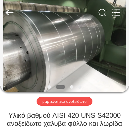
Guanglu
Special
Steel
Co.,
Ltd.
All
Rights
Reserved.
ΣΠΊΤΙ
ΠΡΟΪΌΝΤΑ
ΒΊΝΤΕΟ
ΠΕΡΊΠΟΥ
ΕΜΕΊΣ
μαρτενσιτικό ανοξείδωτο
ΓΎΡΟΣ
Υλικό βαθμού AISI 420 UNS S42000
ΕΡΓΟΣΤΑΣΊΩΝ
ανοξείδωτο χάλυβα φύλλο και λωρίδα