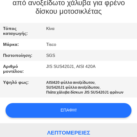
από ανοξείδωτο χάλυβα για φρένο
ΠΟΙΟΤΙΚΌΣ
δίσκου μοτοσικλέτας
ΈΛΕΓΧΟΣ
Τόπος
Κίνα
καταγωγής:
ΜΑΣ
Μάρκα:
Tisco
ΕΛΆΤΕ
Πιστοποίηση:
SGS
ΣΕ
Αριθμό
JIS SUS420J1, AISI 420A
ΕΠΑΦΉ
μοντέλου:
ΜΕ
Υψηλό φως:
,
AISI420 φύλλα ανοξείδωτου
,
SUS420J1 φύλλα ανοξείδωτου
Πιάτα χάλυβα δίσκων JIS SUS420J1 φρένων
ΖΗΤΉΣΤΕ
ΈΝΑ
ΕΠΑΦΉ!
ΑΠΌΣΠΑΣΜΑ
ΛΕΠΤΟΜΈΡΕΙΕΣ