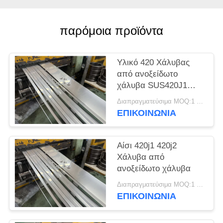
SITEMAP
παρόμοια προϊόντα
PRIVACY
POLICY
Υλικό 420 Χάλυβας
από ανοξείδωτο
χάλυβα SUS420J1
SUS420J2
Διαπραγματεύσιμα MOQ:1 τόνος
Στρογγυλοκύλινδρο
ΕΠΙΚΟΙΝΩΝΊΑ
από χάλυβα
Αίσι 420j1 420j2
Χάλυβα από
ανοξείδωτο χάλυβα
Διαπραγματεύσιμα MOQ:1 τόνος
ΕΠΙΚΟΙΝΩΝΊΑ