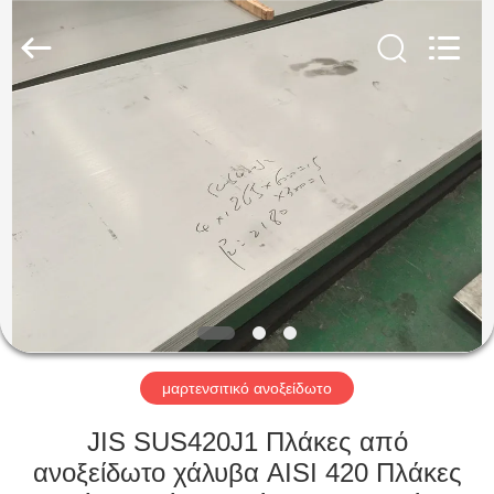
Guanglu
Special
Steel
Co.,
Ltd.
All
Rights
Reserved.
ΣΠΊΤΙ
ΠΡΟΪΌΝΤΑ
ΒΊΝΤΕΟ
ΠΕΡΊΠΟΥ
ΕΜΕΊΣ
μαρτενσιτικό ανοξείδωτο
ΓΎΡΟΣ
JIS SUS420J1 Πλάκες από
ΕΡΓΟΣΤΑΣΊΩΝ
ανοξείδωτο χάλυβα AISI 420 Πλάκες