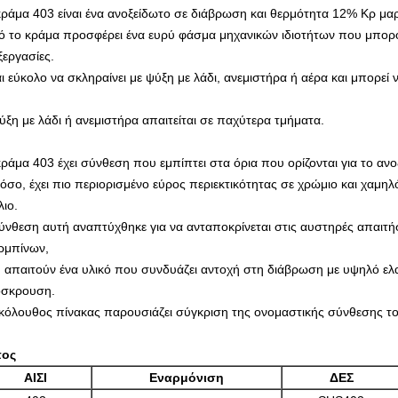
κράμα 403 είναι ένα ανοξείδωτο σε διάβρωση και θερμότητα 12% Κρ μαρ
ό το κράμα προσφέρει ένα ευρύ φάσμα μηχανικών ιδιοτήτων που μπορο
ξεργασίες.
αι εύκολο να σκληραίνει με ψύξη με λάδι, ανεμιστήρα ή αέρα και μπορεί 
ύξη με λάδι ή ανεμιστήρα απαιτείται σε παχύτερα τμήματα.
κράμα 403 έχει σύνθεση που εμπίπτει στα όρια που ορίζονται για το αν
όσο, έχει πιο περιορισμένο εύρος περιεκτικότητας σε χρώμιο και χαμηλό
λιο.
ύνθεση αυτή αναπτύχθηκε για να ανταποκρίνεται στις αυστηρές απαιτ
ρμπίνων,
 απαιτούν ένα υλικό που συνδυάζει αντοχή στη διάβρωση με υψηλό ελα
σκρουση.
κόλουθος πίνακας παρουσιάζει σύγκριση της ονομαστικής σύνθεσης του
πος
ΑΙΣΙ
Εναρμόνιση
ΔΕΣ