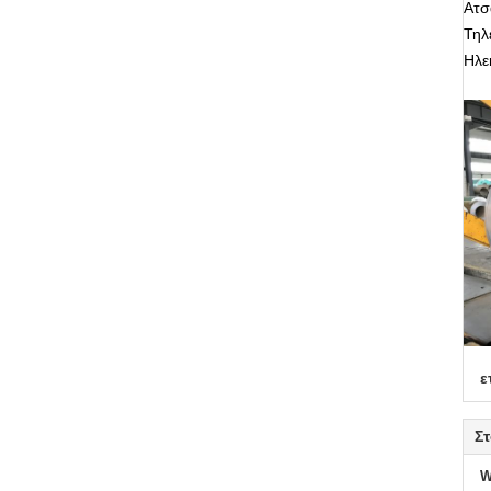
Ατσ
Τηλ
Ηλε
ε
Στ
W