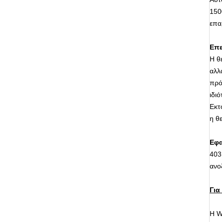
150
επα
Επε
Η θ
αλλ
πρό
ιδι
Εκτ
η θ
Εφ
403
ανο
Για
Η W