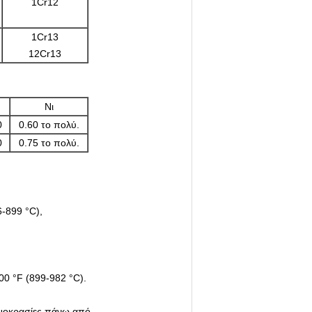
1Cr12
1Cr13
12Cr13
Νι
0
0.60 το πολύ.
0
0.75 το πολύ.
6-899 °C),
00 °F (899-982 °C).
ρμοκρασίες πάνω από