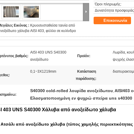
Όροι πληρωμής:
Δυνατότητα προσφοράς
Επικοινωνία
Μεγάλες Εικόνας :
Κρυοσυσταθείσα ταινία από
νοξείδωτο χάλυβα AISI 403, φύλλο σε κυλίνδρο
AISI 403 UNS S40300
Λωρίδα, κου
ρτένυτος βαθμός:
Προϊόν:
ανοξείδωτο
ψυχρής έλασ
0,1~3X1219mm
Κατάσταση
διαπυρακτομ
γεθος:
παράδοσης:
S40300 cold-rolled λουρίδα ανοξείδωτου
AISI403 c
,
ισημαίνω:
Ελασματοποιημένη εν ψυχρώ σπείρα uns s40300
SI 403 UNS S40300 Χάλυβα από ανοξείδωτο χάλυβα
 Ατσάλι από ανοξείδωτο χάλυβα (τύπος χαμηλής περιεκτικότητας 