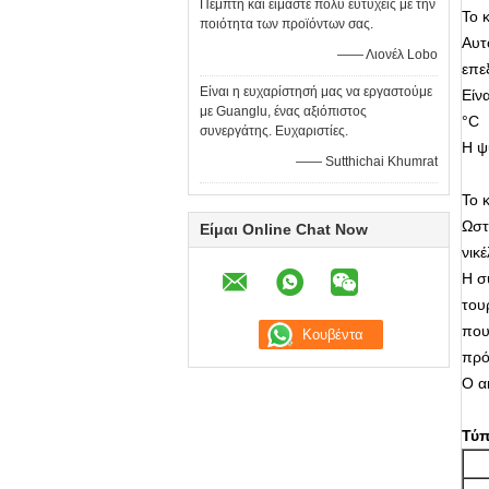
Πέμπτη και είμαστε πολύ ευτυχείς με την
Το 
ποιότητα των προϊόντων σας.
Αυτ
—— Λιονέλ Lobo
επε
Είναι η ευχαρίστησή μας να εργαστούμε
Είν
με Guanglu, ένας αξιόπιστος
°C
συνεργάτης. Ευχαριστίες.
Η ψ
—— Sutthichai Khumrat
Το 
Ωστ
Είμαι Online Chat Now
νικέ
Η σ
του
που
πρό
Ο α
Τύ