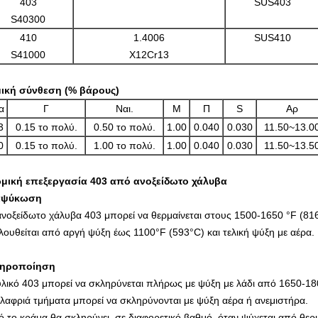
403
SUS403
S40300
410
1.4006
SUS410
S41000
X12Cr13
ική σύνθεση (% βάρους)
α
Γ
Ναι.
Μ
Π
S
Αρ
3
0.15 το πολύ.
0.50 το πολύ.
1.00
0.040
0.030
11.50~13.0
0
0.15 το πολύ.
1.00 το πολύ.
1.00
0.040
0.030
11.50~13.5
μική επεξεργασία 403 από ανοξείδωτο χάλυβα
αψύκωση
ανοξείδωτο χάλυβα 403 μπορεί να θερμαίνεται στους 1500-1650 °F (81
λουθείται από αργή ψύξη έως 1100°F (593°C) και τελική ψύξη με αέρα.
ληροποίηση
υλικό 403 μπορεί να σκληρύνεται πλήρως με ψύξη με λάδι από 1650-18
ελαφριά τμήματα μπορεί να σκληρύνονται με ψύξη αέρα ή ανεμιστήρα.
ό το κράμα θα σκληρύνει, σε διαφορετικό βαθμό, όταν ψύχεται από θε