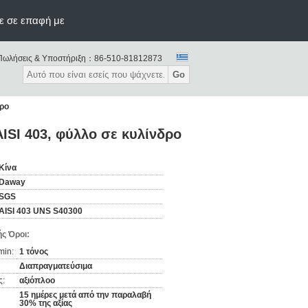
ε σε επαφή με
Πωλήσεις & Υποστήριξη：
86-510-81812873
Go
δρο
ISI 403, φύλλο σε κυλίνδρο
Κίνα
Daway
SGS
AISI 403 UNS S40300
ς Όροι:
min:
1 τόνος
Διαπραγματεύσιμα
ς:
αξιόπλοο
15 ημέρες μετά από την παραλαβή
30% της αξίας