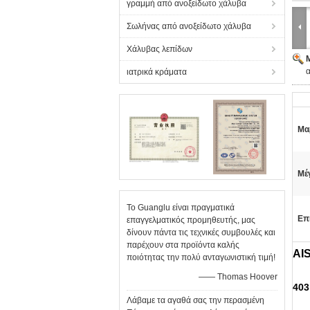
γραμμή από ανοξείδωτο χάλυβα
Σωλήνας από ανοξείδωτο χάλυβα
Χάλυβας λεπίδων
α
ιατρικά κράματα
Μα
Μέ
Το Guanglu είναι πραγματικά
Επ
επαγγελματικός προμηθευτής, μας
δίνουν πάντα τις τεχνικές συμβουλές και
παρέχουν στα προϊόντα καλής
AI
ποιότητας την πολύ ανταγωνιστική τιμή!
—— Thomas Hoover
403
Λάβαμε τα αγαθά σας την περασμένη