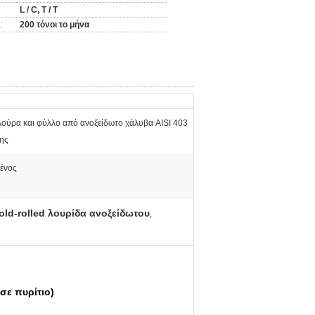
L / C, T / T
:
200 τόνοι το μήνα
λούρα και φύλλο από ανοξείδωτο χάλυβα AISI 403
ης
ένος
old-rolled λουρίδα ανοξείδωτου
,
σε πυρίτιο)