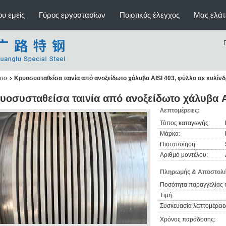
υ εμείς
Γύρος εργοστασίων
Ποιοτικός έλεγχος
Μας ελάτ
ωτο
Κρυοσυσταθείσα ταινία από ανοξείδωτο χάλυβα AISI 403, φύλλο σε κυλίν
υοσυσταθείσα ταινία από ανοξείδωτο χάλυβα A
Λεπτομέρειες:
Τόπος καταγωγής:
Μάρκα:
Πιστοποίηση:
Αριθμό μοντέλου:
Πληρωμής & Αποστολή
Ποσότητα παραγγελίας 
Τιμή:
Συσκευασία λεπτομέρειε
Χρόνος παράδοσης: