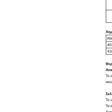
Χημ
Αξί
40
41
Θερ
Αν
Το 
ακο
Σκ
Το 
Τα 
Αυτ