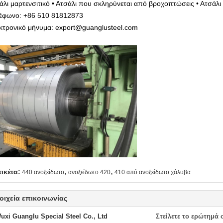
άλι μαρτενσιτικό • Ατσάλι που σκληρύνεται από βροχοπτώσεις • Ατσάλι 
έφωνο: +86 510 81812873
κτρονικό μήνυμα: export@guanglusteel.com
,
,
τικέτα:
440 ανοξείδωτο
ανοξείδωτο 420
410 από ανοξείδωτο χάλυβα
οιχεία επικοινωνίας
uxi Guanglu Special Steel Co., Ltd
Στείλετε το ερώτημά 