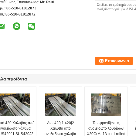
πεύθυνος Επικοινωνίας:
Mr. Paul
ηλ.::
86-510-81812873
αξ:
86-510-81812872
λλα προϊόντα
ικό 420 Χάλυβας από
Αίσι 420j1 420j2
Το σφραγίζοντας
ανοξείδωτο χάλυβα
Χάλυβα από
ανοξείδωτο λουρίδων
US420J1 SUS420J2
ανοξείδωτο χάλυβα
X20CrMo13 cold-rolled