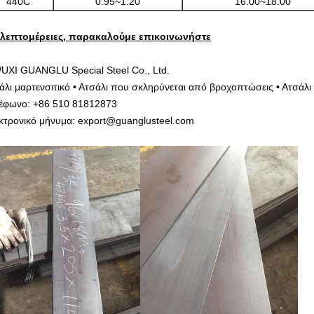
440C
0.95~1.20
16.00~18.00
 λεπτομέρειες, παρακαλούμε επικοινωνήστε
UXI GUANGLU Special Steel Co., Ltd.
άλι μαρτενσιτικό • Ατσάλι που σκληρύνεται από βροχοπτώσεις • Ατσάλι 
έφωνο: +86 510 81812873
κτρονικό μήνυμα: export@guanglusteel.com