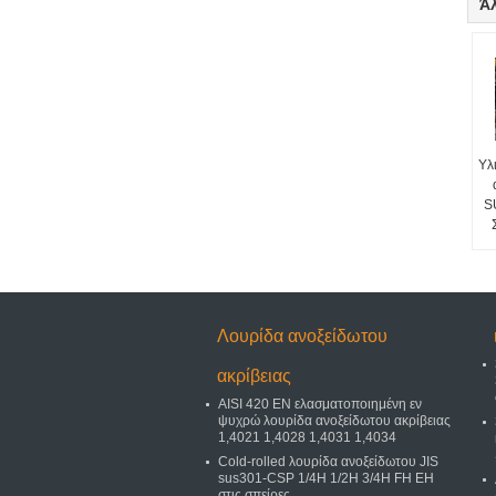
Ά
Υλ
S
Λουρίδα ανοξείδωτου
ακρίβειας
AISI 420 EN ελασματοποιημένη εν
ψυχρώ λουρίδα ανοξείδωτου ακρίβειας
1,4021 1,4028 1,4031 1,4034
Cold-rolled λουρίδα ανοξείδωτου JIS
sus301-CSP 1/4H 1/2H 3/4H FH EH
στις σπείρες