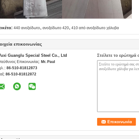
,
,
τικέτα:
440 ανοξείδωτο
ανοξείδωτο 420
410 από ανοξείδωτο χάλυβα
οιχεία επικοινωνίας
uxi Guanglu Special Steel Co., Ltd
Στείλετε το ερώτημά 
πεύθυνος Επικοινωνίας:
Mr. Paul
ηλ.::
86-510-81812873
αξ:
86-510-81812872