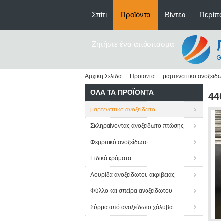
Σπίτι
Προϊόντα
Βίντεο
Περίπο
Ζητήστε ένα απόσπασμα
Αρχική Σελίδα
Προϊόντα
μαρτενσιτικό ανοξείδ
ΌΛΑ ΤΑ ΠΡΟΪΌΝΤΑ
44
μαρτενσιτικό ανοξείδωτο
Σκληραίνοντας ανοξείδωτο πτώσης
Φερριτικό ανοξείδωτο
Ειδικά κράματα
Λουρίδα ανοξείδωτου ακρίβειας
Φύλλο και σπείρα ανοξείδωτου
Σύρμα από ανοξείδωτο χάλυβα