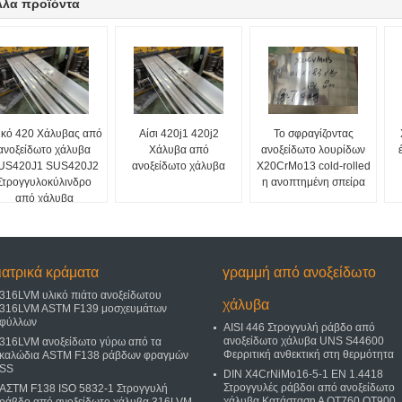
λλα προϊόντα
ικό 420 Χάλυβας από
Αίσι 420j1 420j2
Το σφραγίζοντας
ανοξείδωτο χάλυβα
Χάλυβα από
ανοξείδωτο λουρίδων
US420J1 SUS420J2
ανοξείδωτο χάλυβα
X20CrMo13 cold-rolled
Στρογγυλοκύλινδρο
η ανοπτημένη σπείρα
από χάλυβα
ιατρικά κράματα
γραμμή από ανοξείδωτο
316LVM υλικό πιάτο ανοξείδωτου
χάλυβα
316LVM ASTM F139 μοσχευμάτων
φύλλων
AISI 446 Στρογγυλή ράβδο από
ανοξείδωτο χάλυβα UNS S44600
316LVM ανοξείδωτο γύρω από τα
Φερριτική ανθεκτική στη θερμότητα
καλώδια ASTM F138 ράβδων φραγμών
SS
DIN X4CrNiMo16-5-1 EN 1.4418
Στρογγυλές ράβδοι από ανοξείδωτο
ΑΣTM F138 ISO 5832-1 Στρογγυλή
χάλυβα Κατάσταση Α QT760 QT900