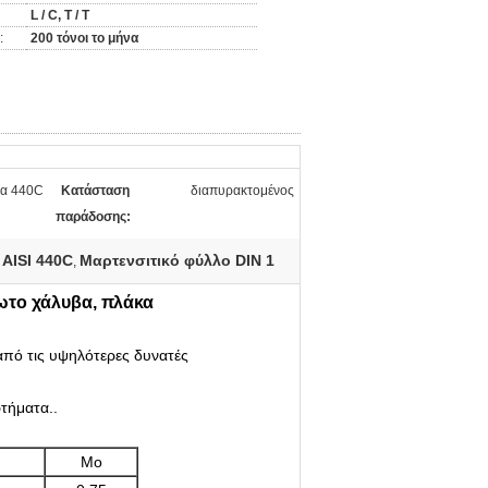
L / C, T / T
:
200 τόνοι το μήνα
βα 440C
Κατάσταση
διαπυρακτομένος
παράδοσης:
AISI 440C
Μαρτενσιτικό φύλλο DIN 1
,
ωτο χάλυβα, πλάκα
 από τις υψηλότερες δυνατές
ρτήματα..
Μo