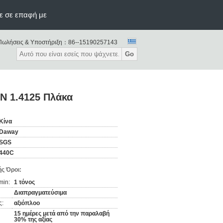
ε σε επαφή με
Πωλήσεις & Υποστήριξη：
86--15190257143
Go
N 1.4125 Πλάκα
Κίνα
Daway
SGS
440C
ς Όροι:
min:
1 τόνος
Διαπραγματεύσιμα
ς:
αξιόπλοο
15 ημέρες μετά από την παραλαβή
30% της αξίας