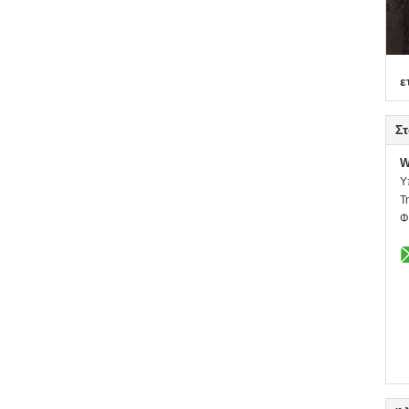
ε
Στ
W
Υ
Τ
Φ