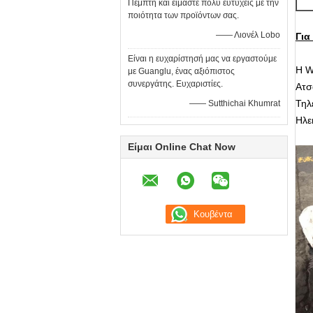
Πέμπτη και είμαστε πολύ ευτυχείς με την
ποιότητα των προϊόντων σας.
—— Λιονέλ Lobo
Για
Είναι η ευχαρίστησή μας να εργαστούμε
Η W
με Guanglu, ένας αξιόπιστος
συνεργάτης. Ευχαριστίες.
Ατσ
Τηλ
—— Sutthichai Khumrat
Ηλε
Είμαι Online Chat Now