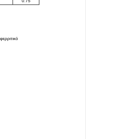
0.75
φερριτικό