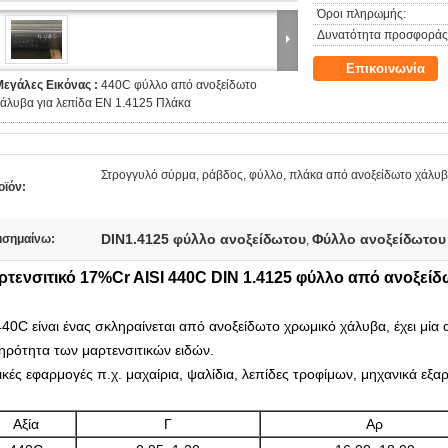
Όροι πληρωμής:
Δυνατότητα προσφοράς
Επικοινωνία
Μεγάλες Εικόνας :
440C φύλλο από ανοξείδωτο
άλυβα για λεπίδα EN 1.4125 Πλάκα
Στρογγυλό σύρμα, ράβδος, φύλλο, πλάκα από ανοξείδωτο χάλυ
οϊόν:
DIN1.4125 φύλλο ανοξείδωτου
Φύλλο ανοξείδωτου 
ισημαίνω:
,
τενσιτικό 17%Cr AISI 440C DIN 1.4125 φύλλο από ανοξείδ
440C είναι ένας σκληραίνεται από ανοξείδωτο χρωμικό χάλυβα, έχει μία
ηρότητα των μαρτενσιτικών ειδών.
ικές εφαρμογές π.χ. μαχαίρια, ψαλίδια, λεπίδες τροφίμων, μηχανικά εξα
Αξία
Γ
Αρ